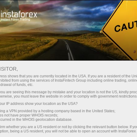
Початківцям
Часті запитання
Запитання по ПАММ-системі
ISITOR,
ess shows that you are currently located in the USA. If you are a resident of the Uni
ibited from using the services of InstaFintech Group including online trading, online
drawal of funds, etc.
Виникли питання?
k you are seeing this message by mistake and your location is not the US, kindly pro
herwise, you must leave the website in order to comply with government restrictions
ur IP address show your location as the USA?
Ми знаємо на них відповіді! На цій сторінці
ми постаралися відповісти на
sing a VPN provided by a hosting company based in the United States;
oes not have proper WHOIS records;
найпоширеніші питання про партнерську
occurred in the WHOIS geolocation database.
програму, торгові умови, ПАММ-систему,
irm whether you are a US resident or not by clicking the relevant button below. If y
реєстрацію, верифікацію та багато іншого.
ption, being a US resident, you will not be able to open an account with InstaForex