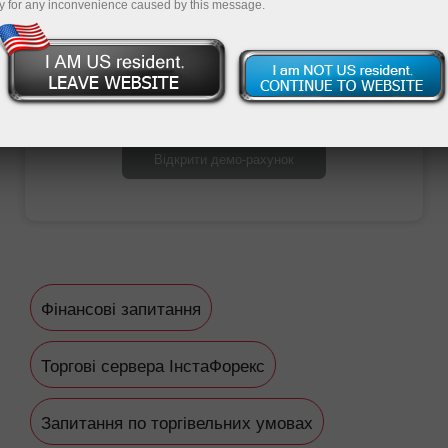
y for any inconvenience caused by this message.
Відкрити торговий рахунок
Відкрити демо-рахунок
Фінансові запитання
Торгові сервера ІнстаФорекс
Запитання по торгівельних умовах