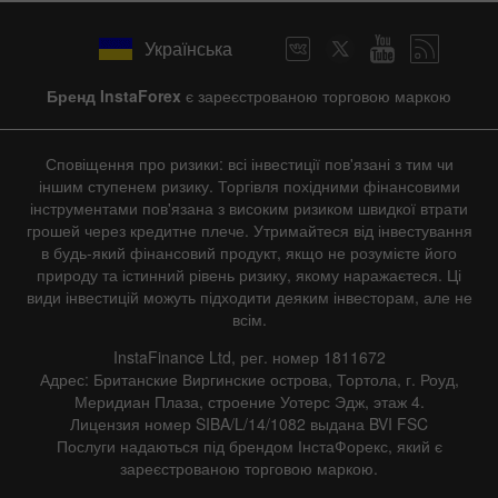
Українська
Бренд InstaForex
є зареєстрованою торговою маркою
Сповіщення про ризики: всі інвестиції пов'язані з тим чи
іншим ступенем ризику. Торгівля похідними фінансовими
інструментами пов'язана з високим ризиком швидкої втрати
грошей через кредитне плече. Утримайтеся від інвестування
в будь-який фінансовий продукт, якщо не розумієте його
природу та істинний рівень ризику, якому наражаєтеся. Ці
види інвестицій можуть підходити деяким інвесторам, але не
всім.
InstaFinance Ltd, рег. номер 1811672
Адрес: Британские Виргинские острова, Тортола, г. Роуд,
Меридиан Плаза, строение Уотерс Эдж, этаж 4.
Лицензия номер SIBA/L/14/1082 выдана BVI FSC
Послуги надаються під брендом ІнстаФорекс, який є
зареєстрованою торговою маркою.