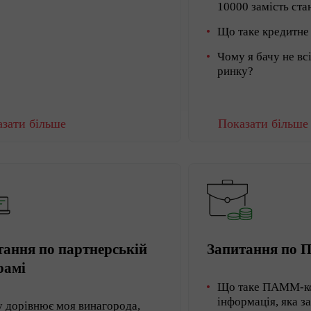
10000 замість ст
Що таке кредитне
Чому я бачу не вс
ринку?
зати більше
Показати більше
тання по партнерській
Запитання по 
рамі
Що таке ПАММ-ко
інформація, яка з
 дорівнює моя винагорода,