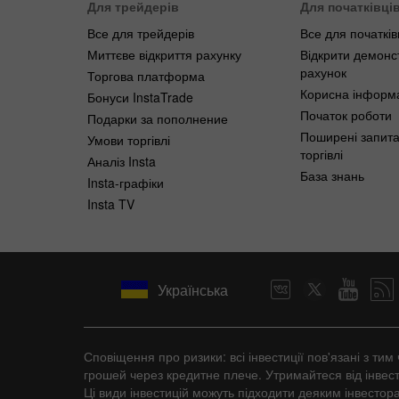
Для трейдерів
Для початківці
Все для трейдерів
Все для початків
Миттєве відкриття рахунку
Відкрити демонс
рахунок
Торгова платформа
Корисна інформ
Бонуси InstaTrade
Початок роботи
Подарки за пополнение
Поширені запит
Умови торгівлі
торгівлі
Аналіз Insta
База знань
Insta-графіки
Insta TV
Українська
Сповіщення про ризики: всі інвестиції пов'язані з т
грошей через кредитне плече. Утримайтеся від інвест
Ці види інвестицій можуть підходити деяким інвестора