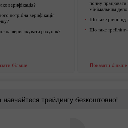
почну працювати
аке верифікація?
мінімальним депо
чого потрібна верифікація
Що таке рівні під
нку?
Що таке трейлінг-
ожна верифікувати рахунок?
зати більше
Показати більше
а навчайтеся трейдингу безкоштовно!
Відкрити
Відкрити
реальний
деморахунок
рахунок