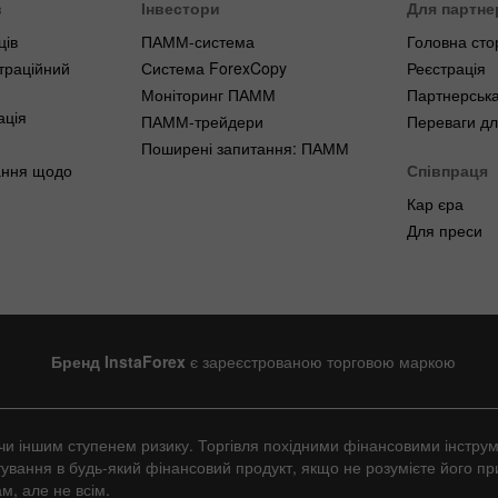
в
Інвестори
Для партне
ців
ПАММ-система
Головна сто
траційний
Система ForexCopy
Реєстрація
Моніторинг ПАММ
Партнерська
ація
ПАММ-трейдери
Переваги дл
Поширені запитання: ПАММ
ання щодо
Співпраця
Кар єра
Для преси
Бренд InstaForex
є зареєстрованою торговою маркою
им чи іншим ступенем ризику. Торгівля похідними фінансовими інстр
ування в будь-який фінансовий продукт, якщо не розумієте його пр
м, але не всім.