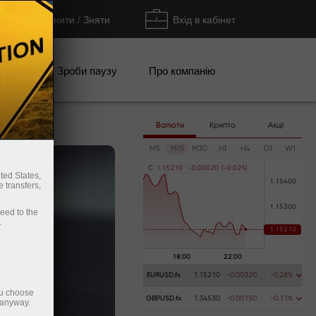
Поповнити / Зняти
Вхід в кабінет
кції
Зроби паузу
Про компанію
Валюти
Крипто
Акції
M5
M15
M30
H1
H4
D1
W1
C
1
.
1
5
2
1
0
-
0
.
0
0
0
2
0
(
-
0
.
0
2
%
)
ted States,
 transfers,
ceed to the
.
EURUSD.fx
1.15210
-0.00320
-0.28%
ou choose
GBPUSD.fx
1.34530
-0.00150
-0.11%
 anyway.