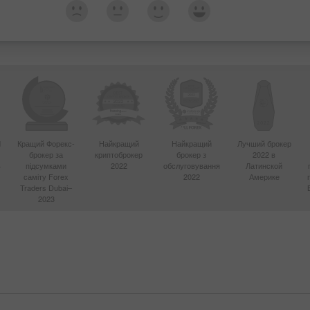
d
Кращий Форекс-
Найкращий
Найкращий
Лучший брокер
брокер за
криптоброкер
брокер з
2022 в
4
підсумками
2022
обслуговування
Латинской
саміту Forex
2022
Америке
Traders Dubai–
2023