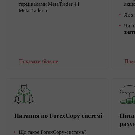
терміналами MetaTrader 4 і
якщо
MetaTrader 5
Як я
Чи і
знят
Показати більше
Пока
Питання по ForexCopy системі
Пита
раху
Що такое ForexCopy-система?