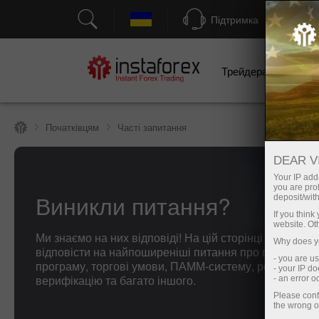
Підтримка
Трейдерам
П
Початківцям
Часті запитання
DEAR V
Your IP addr
you are proh
Виникли питання?
deposit/with
If you thin
website. Ot
Ми знаємо на них відповіді! На цій сторінці ми поста
Why does yo
відповісти на найпоширеніші питання про партнерсь
- you are u
програму, торгові умови, ПАММ-систему, реєстрацію
- your IP d
верифікацію та багато іншого.
- an error 
Please conf
the wrong o