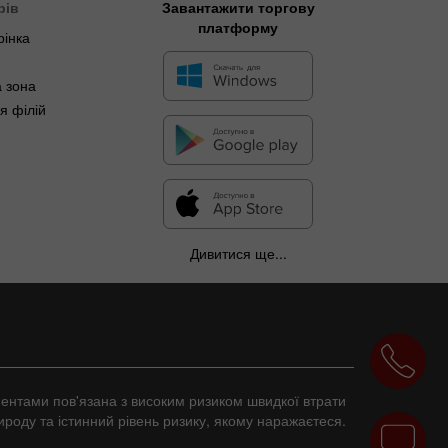
рів
Завантажити торгову
платформу
рінка
 зона
я філій
Дивитися ще...
ументами пов'язана з високим ризиком швидкої втрати
ироду та істинний рівень ризику, якому наражаєтеся.