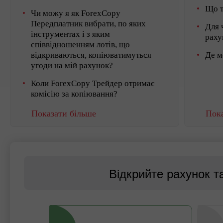
Що т
Чи можу я як ForexCopy
Передплатник вибрати, по яких
Для 
інструментах і з яким
раху
співвідношенням лотів, що
відкриваються, копіюватимуться
Де м
угоди на мій рахунок?
Коли ForexCopy Трейдер отримає
комісію за копіювання?
Показати більше
Пока
Відкрийте рахунок т