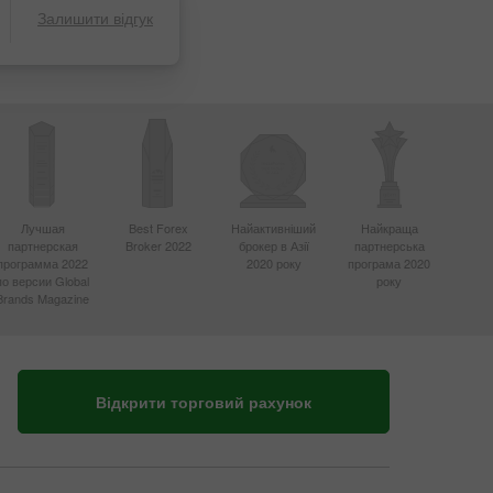
Залишити відгук
Лучшая
Best Forex
Найактивніший
Найкраща
партнерская
Broker 2022
брокер в Азії
партнерська
программа 2022
2020 року
програма 2020
по версии Global
року
Brands Magazine
Відкрити торговий рахунок