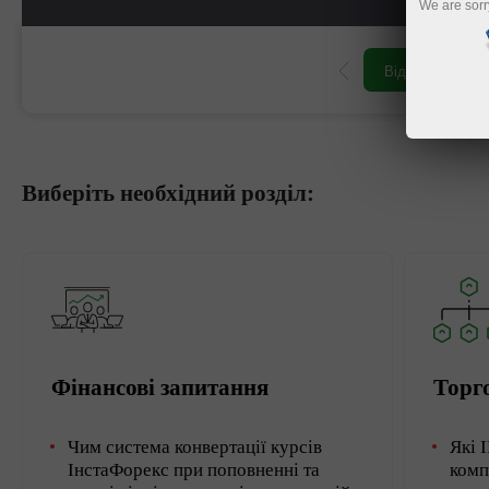
We are sorr
Відкрити торго
Виберіть необхідний розділ:
Фінансові запитання
Торго
Чим система конвертації курсів
Які 
ІнстаФорекс при поповненні та
комп