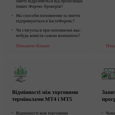
знятті відрізняється від пропозицій
інших Форекс-брокерів?
Які способи поповнення та зняття
підтримуються в ІнстаФорекс?
Чи стягується при поповненні яка-
небудь комісія самою компанією?
Показати більше
Пока
Відмінності між торговими
Запи
терміналами MT4 і MT5
прог
Відмінності між торговими
Чому