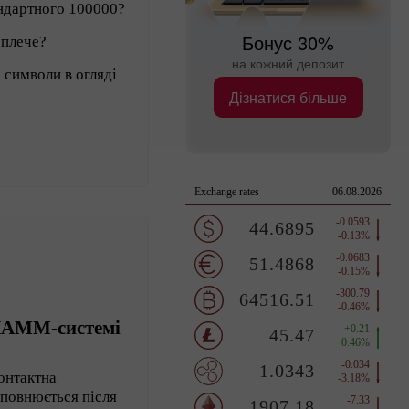
андартного 100000?
Бонус 30%
 плече?
на кожний депозит
і символи в огляді
Дізнатися більше
ПАММ-системі
нтактна
аповнюється після