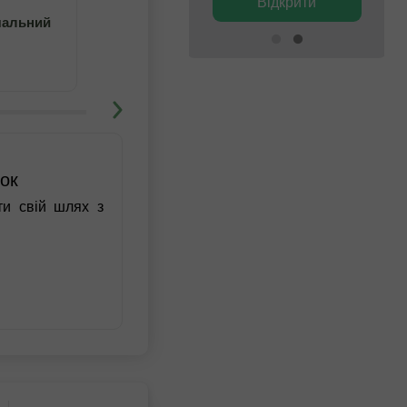
Відкрити
Відкрити
4
5
чальний
Навчайтеся з викладачем
нок
ти свій шлях з