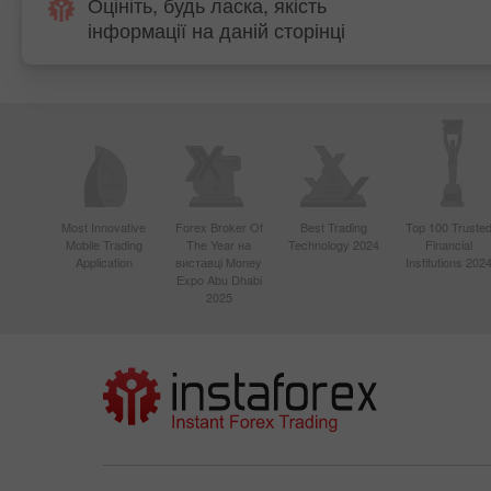
Оцініть, будь ласка, якість
інформації на даній сторінці
Most Innovative
Forex Broker Of
Best Trading
Top 100 Truste
Mobile Trading
The Year на
Technology 2024
Financial
Application
виставці Money
Institutions 202
Expo Abu Dhabi
2025