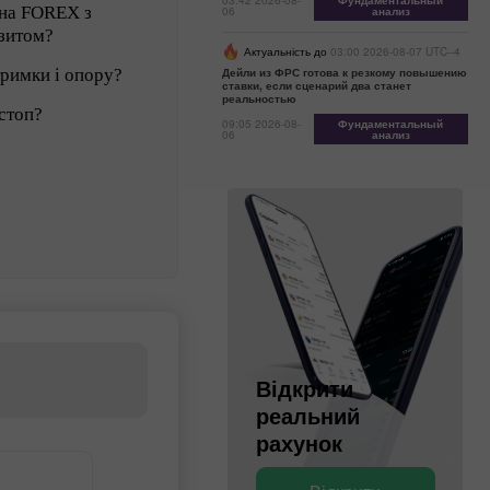
03:42 2026-08-
Фундаментальный
 на FOREX з
06
анализ
зитом?
Актуальність до
03:00 2026-08-07 UTC--4
тримки і опору?
Дейли из ФРС готова к резкому повышению
ставки, если сценарий два станет
реальностью
стоп?
09:05 2026-08-
Фундаментальный
06
анализ
Відкрити
Відкрити
реальний
деморахунок
рахунок