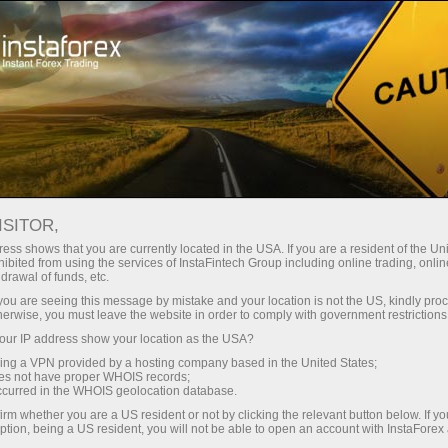
Швидке відкриття рахунку
Торгова платформа
очатківцям
Інвесторам
Партнерам
Промоа
ISITOR,
ess shows that you are currently located in the USA. If you are a resident of the Uni
ibited from using the services of InstaFintech Group including online trading, online
drawal of funds, etc.
k you are seeing this message by mistake and your location is not the US, kindly pro
herwise, you must leave the website in order to comply with government restrictions
ралися
ur IP address show your location as the USA?
ку
sing a VPN provided by a hosting company based in the United States;
,
oes not have proper WHOIS records;
occurred in the WHOIS geolocation database.
irm whether you are a US resident or not by clicking the relevant button below. If y
ption, being a US resident, you will not be able to open an account with InstaForex