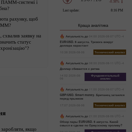
 в ПАММ-системі і
ібна?
люта рахунку, щоб
ПАММ?
Краща аналітика
 схвалив заявку на
Актуальність до
04:00 2026-08-07 UTC--4
значить статус
EUR/USD. 6 августа. Тревога вокруг
доллара нарастает
нхронізацію"?
10:38 2026-08-06
Технический анализ
Актуальність до
08:00 2026-08-11 UTC--4
Доллар сбивается с ритма
14:02 2026-08-
Фундаментальный
06
анализ
Актуальність до
11:00 2026-08-07 UTC--4
GBP/USD. Smart money. Британец затаился
перед прыжком
17:07 2026-08-06
Технический анализ
ня
Актуальність до
21:00 2026-08-06 UTC--4
Обзор пары EUR/USD. 6 августа. Какой
смысл в сделке по Ормузскому проливу?
 заробляти, якщо