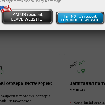
y for any inconvenience caused by this message.
вий рахунок
Відкрити демо-рахунок
ві сервера ІнстаФорекс
Запитання по т
умовах
IP-адреси у торгових серверів
анії ІнстаФорекс?
Чому InstaForex в