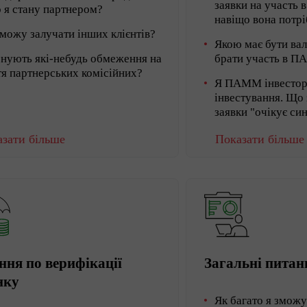
заявки на участь
 я стану партнером?
навіщо вона потр
 можу залучати інших клієнтів?
Якою має бути ва
снують які-небудь обмеження на
брати участь в 
тя партнерських комісійних?
Я ПАММ інвестор,
інвестування. Що 
заявки "очікує си
зати більше
Показати більше
ння по верифікації
Загальні питан
нку
Як багато я зможу