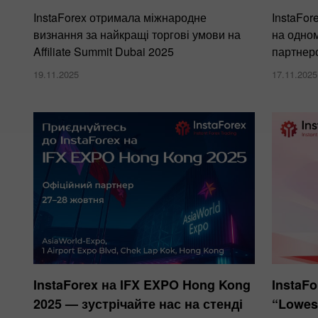
InstaForex отримала міжнародне
InstaFor
визнання за найкращі торгові умови на
на одном
Affiliate Summit Dubai 2025
партнер
19.11.2025
17.11.2025
InstaForex на IFX EXPO Hong Kong
InstaF
2025 — зустрічайте нас на стенді
“Lowest