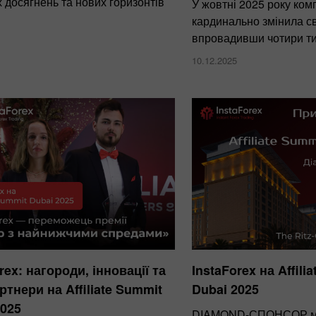
 досягнень та нових горизонтів
У жовтні 2025 року комп
кардинально змінила св
впровадивши чотири ти
10.12.2025
rex: нагороди, інновації та
InstaForex на Affili
ртнери на Affiliate Summit
Dubai 2025
2025
DIAMOND-СПОНСОР мі