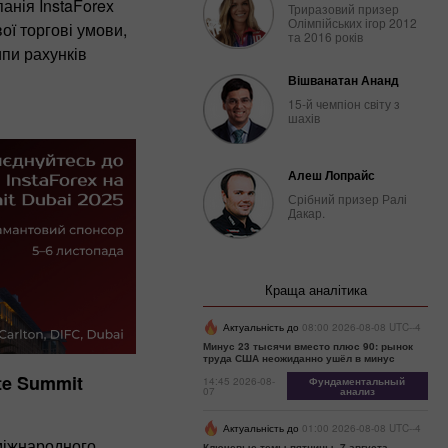
анія InstaForex
Триразовий призер
Олімпійських ігор 2012
ої торгові умови,
та 2016 років
пи рахунків
Вішванатан Ананд
15-й чемпіон світу з
шахів
Алеш Лопрайс
Срібний призер Ралі
Дакар.
Краща аналітика
Актуальність до
08:00 2026-08-08 UTC--4
Минус 23 тысячи вместо плюс 90: рынок
труда США неожиданно ушёл в минус
ate Summit
14:45 2026-08-
Фундаментальный
07
анализ
Актуальність до
01:00 2026-08-08 UTC--4
жнародного
Ключевые темы пятницы, 7 августа