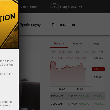
Поповнити / Зняти
Вхід в кабінет
кції
Зроби паузу
Про компанію
Валюти
Крипто
Акції
M5
M15
M30
H1
H4
D1
W1
C
1
.
1
5
5
7
0
-
0
.
0
0
0
2
0
(
-
0
.
0
2
%
)
ted States,
 transfers,
ceed to the
.
EURUSD.fx
1.15570
+0.00320
+0.28%
ou choose
GBPUSD.fx
1.34920
+0.00370
+0.27%
 anyway.