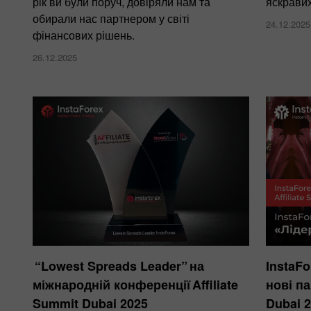
рік ви були поруч, довіряли нам та
яскравих
обирали нас партнером у світі
24.12.2025
фінансових рішень.
26.12.2025
“Lowest Spreads Leader” на
InstaFo
міжнародній конференції Affiliate
нові па
Summit Dubai 2025
Dubai 