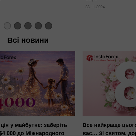
28.11.2024
Всі новини
Бонус 30%
Щасливий депозит
ція у майбутнє: заберіть
Все найкраще цьог
Клубний бонус
 $4 000 до Міжнародного
вас… Зі святом, дор