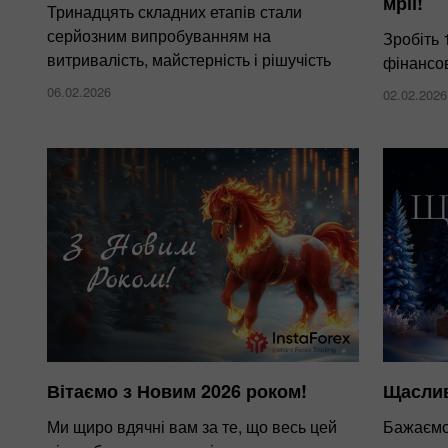
мрії!
Тринадцять складних етапів стали
серйозним випробуванням на
Зробіть 
витривалість, майстерність і рішучість
фінансов
06.02.2026
02.02.2026
Вітаємо з Новим 2026 роком!
Щаслив
Ми щиро вдячні вам за те, що весь цей
Бажаємо 