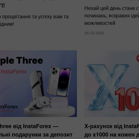
'ї!
Нехай цей день стане 
починань, яскравих ідей
процвітання та успіху вам та
можливостей
ідним!
06.03.2026
Three від InstaForex —
X-рахунок від Inst
льні подарунки за депозит
до x1000 на кожен 