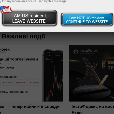
y for any inconvenience caused by this message.
Пополнит
Важливі події
rex — тепер найнижчі спреди
ІнстаФорекс на вист
у
Expo