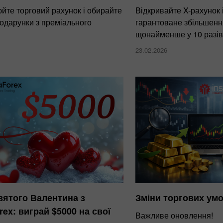
йте торговий рахунок і обирайте
Відкривайте X-рахунок 
одарунки з преміального
гарантоване збільшенн
щонайменше у 10 разів
23.02.2026
вятого Валентина з
Зміни торгових умо
rex: виграй $5000 на свої
Важливе оновлення!