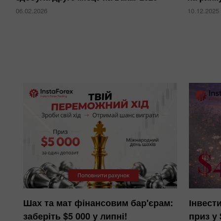
06.02.2026
10.12.2025
Шах та мат фінансовим бар'єрам:
Інвести
заберіть $5 000 у липні!
приз у