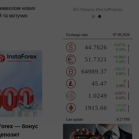
символом нових
Всі бонуси ИнстаФорекс
 та квітучих
aForex — бонус
депозит