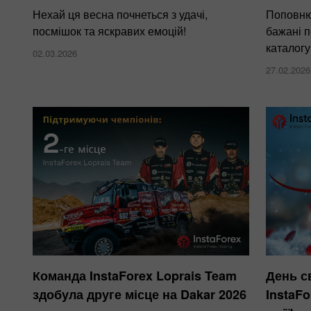
Нехай ця весна почнеться з удачі,
Поповню
посмішок та яскравих емоцій!
бажані п
каталогу
02.03.2026
27.02.2026
Команда InstaForex Loprais Team
День с
здобула друге місце на Dakar 2026
InstaFo