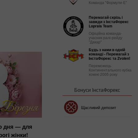
Команда "Формули-Е"
Перемагай скрізь і
завжди з ІнстаФорекс
Loprais Team
Офіційна команда-
учасник ралі-рейду
"Дакар"
Будь з нами в одній
команді - Перемагай з
ІнстаФорекс та Zvolen!
Переможець
Континентального кубка
хокею 2005 року
Бонуси ІнстаФорекс
Бонус 30%
Щасливий депозит
о дня — для
Клубний бонус
огі жінки!