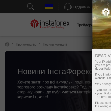
Підтримка
Трейдерам
П
Про компанію
Новини компанії
DEAR V
Your IP addr
you are proh
Новини ІнстаФорекс
deposit/with
If you thin
website. Ot
Хочете знати про всі актуальні події, конкурси та з
Why does yo
торгового розкладу ІнстаФорекс? Тоді ласкаво пр
- you are u
сторінку новин, де публікуються матеріали про н
- your IP d
корисне і цікаве!
- an error 
Please conf
the wrong o