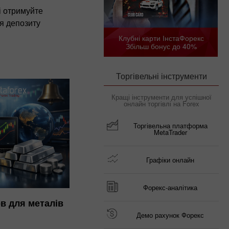
і отримуйте
я депозиту
Клубні карти ІнстаФорекс
Збільш бонус до 40%
Торгівельні інструменти
Кращі інструменти для успішної
онлайн торгівлі на Forex
Торгівельна платформа
MetaTrader
Графіки онлайн
Форекс-аналітика
в для металів
Демо рахунок Форекс