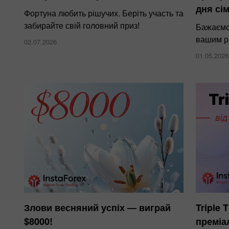
дня сім
Фортуна любить рішучих. Беріть участь та
забирайте свій головний приз!
Бажаємо 
вашим р
02.07.2026
01.05.2026
Злови весняний успіх — виграй
Triple 
$8000!
преміа