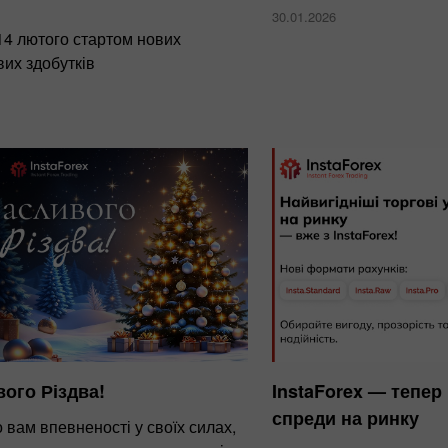
30.01.2026
14 лютого стартом нових
их здобутків
ого Різдва!
InstaForex — тепер
спреди на ринку
вам впевненості у своїх силах,