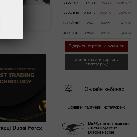
USDJPY.fx
157.738
-0.696
-0.44%
USDCHF.fx
0.80810
-0.00410
-0.50%
ь счёт
Вывести деньги
USDCAD.fx
1.39470
-0.00660
-0.47%
AUDUSD.fx
0.70660
+0.00340
+0.48%
Відкрити торговий рахунок
Завантажити торгову
платформу
Онлайн вебинар
Офіційні партнери ІнстаФорекс
Майбутнє вже сьогодні
авці Dubai Forex
Велика п'ятірка від ІнстаФорекс
- ІнстаФорекс та
Dragon Racing
08.02.2023