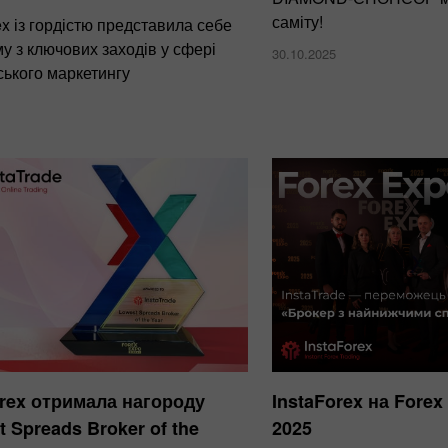
саміту!
ex із гордістю представила себе
у з ключових заходів у сфері
30.10.2025
ського маркетингу
orex отримала нагороду
InstaForex на Forex
 Spreads Broker of the
2025