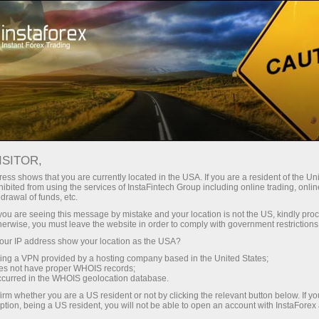
Швидке відкриття рахунку
Торгова платформа
очатківцям
Інвесторам
Партнерам
Промоа
ISITOR,
ess shows that you are currently located in the USA. If you are a resident of the Uni
ibited from using the services of InstaFintech Group including online trading, online
drawal of funds, etc.
k you are seeing this message by mistake and your location is not the US, kindly pro
herwise, you must leave the website in order to comply with government restrictions
міни
ur IP address show your location as the USA?
осимо на
sing a VPN provided by a hosting company based in the United States;
айважливіше,
oes not have proper WHOIS records;
occurred in the WHOIS geolocation database.
irm whether you are a US resident or not by clicking the relevant button below. If y
ption, being a US resident, you will not be able to open an account with InstaForex