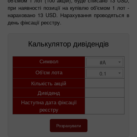
об'ємом 1 лот (100 акцій), буде списано 13 USD,
при наявності позиції на купівлю об'ємом 1 лот -
нараховано 13 USD. Нарахування проводяться в
день фіксації реєстру.
Калькулятор дивідендів
Символ
#A
Об'єм лота
0.1
Кількість акцій
Дивіденд
Наступна дата фіксації
реєстру
Розрахувати