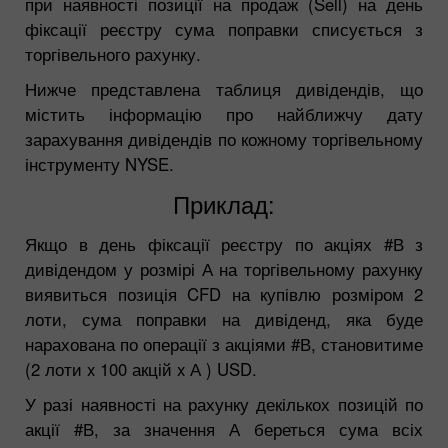
при наявності позиції на продаж (Sell) на день
фіксації реєстру сума поправки списується з
торгівельного рахунку.
Нижче представлена таблиця дивідендів, що
містить інформацію про найближчу дату
зарахування дивідендів по кожному торгівельному
інструменту NYSE.
Приклад:
Якщо в день фіксації реєстру по акціях #В з
дивідендом у розмірі А на торгівельному рахунку
виявиться позиція CFD на купівлю розміром 2
лоти, сума поправки на дивіденд, яка буде
нарахована по операції з акціями #В, становитиме
(2 лоти x 100 акцій x А ) USD.
У разі наявності на рахунку декількох позицій по
акції #В, за значення А береться сума всіх