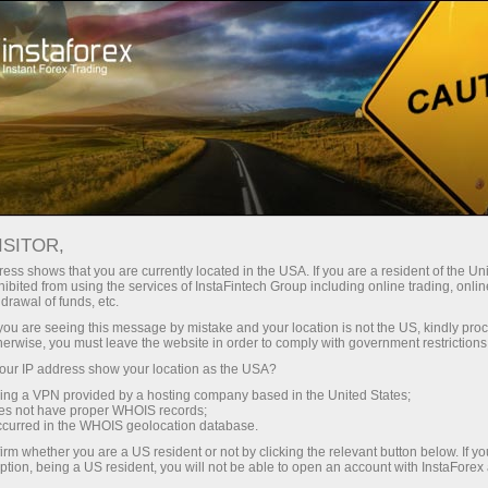
Трейдерам
Калькулятор дивідендів
ISITOR,
Калькулятор
ess shows that you are currently located in the USA. If you are a resident of the Uni
ibited from using the services of InstaFintech Group including online trading, online
дивідендів для
drawal of funds, etc.
k you are seeing this message by mistake and your location is not the US, kindly pro
Форекс трейдерів
herwise, you must leave the website in order to comply with government restrictions
ur IP address show your location as the USA?
sing a VPN provided by a hosting company based in the United States;
Даний розділ підійде для тих трейдерів, які
oes not have proper WHOIS records;
торгують контрактами на різницю по акціях
occurred in the WHOIS geolocation database.
(CFD). На сторінці представлена таблиця
irm whether you are a US resident or not by clicking the relevant button below. If y
дивідендів, що містить інформацію про
ption, being a US resident, you will not be able to open an account with InstaForex