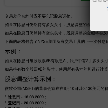
We are sorr
交易差价合约时应不要忘记股息调整。
如果在除息日仍然持有多头头寸，股息调整的金额将会加
如果在除息日仍然持有空头头寸，股息调整的金额将会从
下面的表格包含了NYSE集团所有交易工具的下一次付息
示例：
如果在除息日每股股票#B有股息A，账户中有2手多头头寸，股
如果持有数个股票#B的头寸，使用所有头寸的和进行计
股息调整计算示例：
微软公司(MSFT)的董事会宣布在6月10日以0.130美元
* 除息日 - 18.08.2009；
* 登记日 - 20.08.2009；