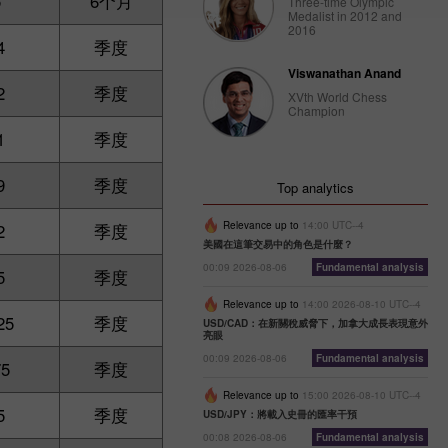
5
6个月
Three-time Olympic
Medalist in 2012 and
2016
4
季度
Viswanathan Anand
2
季度
XVth World Chess
Champion
1
季度
9
季度
Top analytics
Relevance up to
14:00 UTC--4
2
季度
美國在這筆交易中的角色是什麼？
00:09 2026-08-06
Fundamental analysis
5
季度
Relevance up to
14:00 2026-08-10 UTC--4
25
季度
USD/CAD：在新關稅威脅下，加拿大成長表現意外
亮眼
00:09 2026-08-06
Fundamental analysis
75
季度
Relevance up to
15:00 2026-08-10 UTC--4
5
季度
USD/JPY：將載入史冊的匯率干預
00:08 2026-08-06
Fundamental analysis