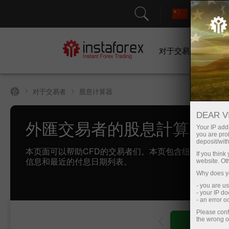
对于交易者
对于交易者
股息计算器
DEAR V
外匯交易者的股息計算器
Your IP addr
you are proh
deposit/with
本页面可以帮助CFD的交易者们。本页包含纽交所交易
If you thin
信息和最近的付息日期列表。
website. Ot
Why does yo
- you are u
- your IP d
- an error 
Please conf
the wrong o
Open trading account