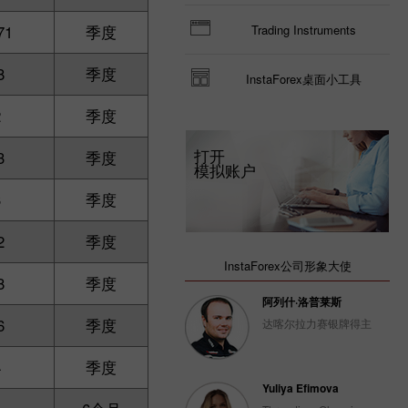
71
季度
Trading Instruments
8
季度
InstaForex桌面小工具
2
季度
打开
3
季度
模拟账户
3
季度
2
季度
InstaForex公司形象大使
8
季度
阿列什·洛普莱斯
6
季度
达喀尔拉力赛银牌得主
4
季度
Yuliya Efimova