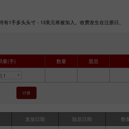
。持有1手多头头寸 - 13美元将被加入。收费发生在注册日。
易量(手)
数量
股息
0.1
30% 赠金
幸运存款
计算
InstaForex俱乐部赠金
发放日期
除息日期
数