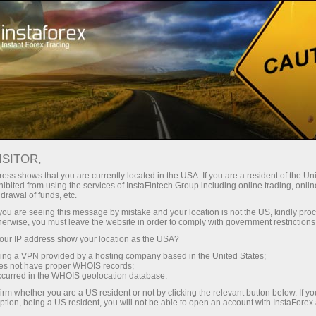
支持
即时开户
交易平台
入金/
初学者
投资者
对于合作伙伴
广告
ISITOR,
ess shows that you are currently located in the USA. If you are a resident of the Uni
ibited from using the services of InstaFintech Group including online trading, online
drawal of funds, etc.
账户的股息
k you are seeing this message by mistake and your location is not the US, kindly pro
herwise, you must leave the website in order to comply with government restrictions
ur IP address show your location as the USA?
sing a VPN provided by a hosting company based in the United States;
oes not have proper WHOIS records;
occurred in the WHOIS geolocation database.
irm whether you are a US resident or not by clicking the relevant button below. If y
ption, being a US resident, you will not be able to open an account with InstaForex
Open demo account