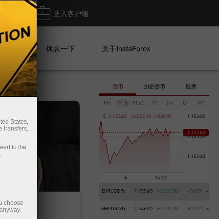
出金
进入客户端
系列
休息一下
关于InstaForex
货币
加密货币
股票
M5
M15
M30
H1
H4
D1
W1
C
1
.
1
5
5
6
0
+
0
.
0
0
0
1
0
(
+
0
.
0
1
%
)
ted States,
 transfers,
ceed to the
.
EURUSD.fx
1.15560
+0.00030
+0.03%
ou choose
 anyway.
GBPUSD.fx
1.34690
+0.00010
+0.01%
Deposit money