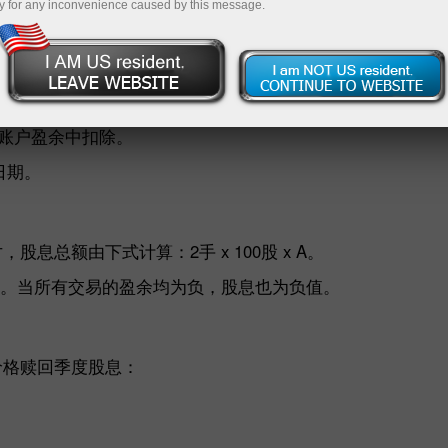
y for any inconvenience caused by this message.
入账户盈余。
账户盈余中扣除。
日期。
息总额由下式计算：2手 x 100股 x A。
算。当所有交易的盈余均为负，股息也为负值。
的价格赎回季度股息：