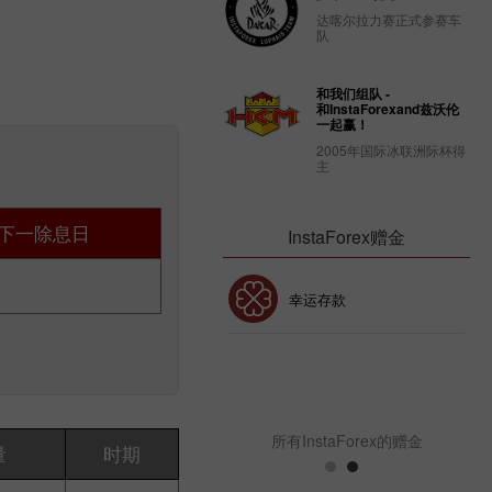
达喀尔拉力赛正式参赛车
队
和我们组队 -
和InstaForexand兹沃伦
一起赢！
2005年国际冰联洲际杯得
主
下一除息日
InstaForex赠金
30% 赠金
幸运存款
InstaForex俱乐部赠金
所有InstaForex的赠金
量
时期