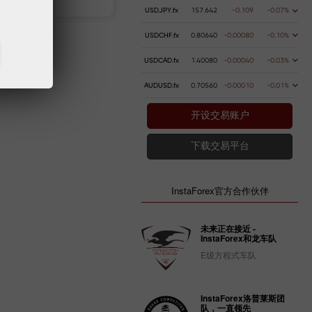
USDJPY.fx
157.642
-0.109
-0.07%
USDCHF.fx
0.80640
-0.00080
-0.10%
USDCAD.fx
1.40080
-0.00040
-0.03%
AUDUSD.fx
0.70560
-0.00010
-0.01%
开设交易账户
下载交易平台
InstaForex官方合作伙伴
未来正在接近 -
InstaForex和龙车队
E级方程式车队
InstaForex洛普莱斯团
队，一直领先