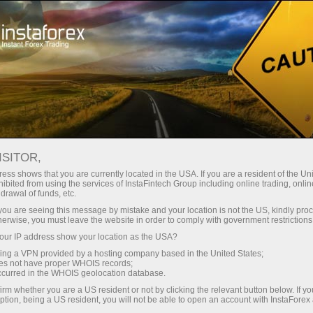
关于InstaForex
法规
ISITOR,
执照与监管
ess shows that you are currently located in the USA. If you are a resident of the Uni
ibited from using the services of InstaFintech Group including online trading, online
drawal of funds, etc.
InstaFintech集团从2007年起就已开始了外汇行
k you are seeing this message by mistake and your location is not the US, kindly pro
业内的运营，在此期间公司公司稳步发展，迈向
herwise, you must leave the website in order to comply with government restrictions
行业领先位置并引进了革新的IT解决方案。公司
ur IP address show your location as the USA?
坚持最高的质量水平，根据国际法规和相应国家
sing a VPN provided by a hosting company based in the United States;
的当地标准展开业务。因此，InstaForex赢得了
oes not have proper WHOIS records;
occurred in the WHOIS geolocation database.
向其客户提供安全交易环境的可靠伙伴的美誉。
irm whether you are a US resident or not by clicking the relevant button below. If y
ption, being a US resident, you will not be able to open an account with InstaForex