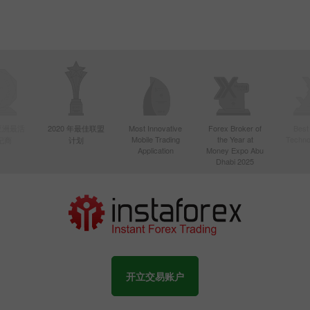
年亚洲最活
2020 年最佳联盟
Most Innovative
Forex Broker of
Best
Mobile Trading
the Year at
Techno
纪商
计划
Application
Money Expo Abu
Dhabi 2025
开立交易账户