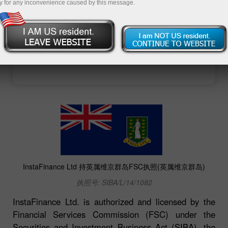
y for any inconvenience caused by this message.
Open trading account
Open demo account
InstaFinance Ltd 持英属维京群岛FSC执照(英属维京群岛)
执照号: SIBA/L/14/1082
InstaFinance Ltd. is authorized and licensed by the
Financial Services Commission (FSC) under the
Securities and Investment Business Act (SIBA), the