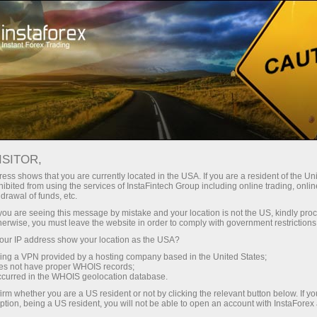
انسٹا فارکس کے بارے میں
ریگولیشن
ISITOR,
لائسنس اور ضابطہ
ess shows that you are currently located in the USA. If you are a resident of the Uni
ibited from using the services of InstaFintech Group including online trading, online
drawal of funds, etc.
انسٹا فنٹیک گروپ 2007 سے غیر ملکی کرنسی کی
k you are seeing this message by mistake and your location is not the US, kindly pro
صنعت میں کام کر رہا ہے اور اس عرصے کے لیے
herwise, you must leave the website in order to comply with government restrictions
اس نے خود کو مضبوطی سے قائم کرنے میں کامیابی
ur IP address show your location as the USA?
حاصل کی ہے، صنعت میں سرفہرست مقام تک
sing a VPN provided by a hosting company based in the United States;
پہنچنے اور جدید IT-حلات متعارف کرائے ہیں۔
oes not have proper WHOIS records;
occurred in the WHOIS geolocation database.
بروکر بین الاقوامی قوانین اور مخصوص
ممالک کے مقامی معیارات کے مطابق کام
irm whether you are a US resident or not by clicking the relevant button below. If y
ption, being a US resident, you will not be able to open an account with InstaForex
کرتے ہوئے اعلیٰ ترین معیار کی پابندی