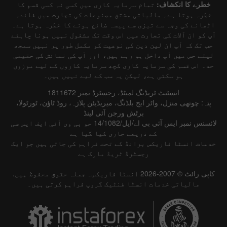
خطرے کا انکشاف:
تمام سرمایہ کاری میں کسی نہ کسی قسم کا
خطرہ ہوتا ہے۔ مالیاتی مشتق مصنوعات کی تجارت میں فائدہ
اٹھانے کی وجہ سے تیزی سے پیسہ ضائع ہونے کا خطرہ ہوتا ہے۔
آپ کو ان آلات کی تجارت میں اس وقت تک مشغول نہیں ہونا چاہئے
جب تک کہ آپ ان لین دین کی نوعیت کو مکمل طور پر نہیں سمجھ
لیتے جس میں آپ داخل ہو رہے ہیں، اور آپ کی نمائش کی حقیقی
حد۔ اس قسم کی سرمایہ کاری کچھ سرمایہ کاروں کے لیے موزوں
ہو سکتی ہے، لیکن یہ سب کے لیے نہیں ہیں۔
انسٹنٹ ٹریڈنگ لمیٹڈ، رجسٹرڈ نمبر 1811672
پتہ: چوتھی منزل، واٹر ایج بلڈنگ، میریڈیئن پلازہ، روڈ ٹاؤن، ٹورٹولا،
برٹش ورجن آئی لینڈ
لائسنس نمبر ایس آئی بی اے/ایل/14/1082 جو بی وی آئی ایف ایس سی
کے ذریعے جاری کیا گیا ہے
خدمات انسٹا فاریکس برانڈ کے تحت فراہم کی جاتی ہیں جو ایک
رجسٹرڈ ٹریڈ مارک ہے
کاپی رائٹ © 2007-2026 انسٹا فاریکس۔ جملہ حقوق محفوظ ہیں.
مالیاتی خدمات انسٹا فنٹیک گروپ فراہم کرتی ہیں۔