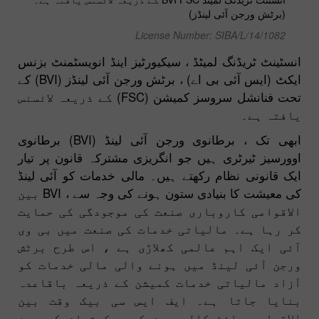
(برٹش ورجن آئی لینڈز)
License Number: SIBA/L/14/1082
انسٹینٹ ٹریڈنگ لمیٹڈ ، سیکیورٹیز اینڈ انویسٹمنٹ بزنس
ایکٹ (ایس آئی بی اے) ، برٹش ورجن آئی لینڈز (BVI) کے
تحت فنانشل سروسز کمیشن (FSC) کے ذریعہ لائسنس
یافتہ ہے۔
ابھی تک ، برطانوی ورجن آئی لینڈ (BVI) برطانوی
اوورسیز ٹیرٹری ہیں جو انگریزی مشترکہ قانون پر تیار
ایک قانونی نظام رکھتے ہیں۔ مالی خدمات کو آئی لینڈ
کی معیشت کا بنیادی ستون ہونے کی وجہ سے ، BVI بین
الاقوامی کاروباری صنعت کی موجودگی کی حمایت
کر رہا ہے۔ مالیاتی خدمات کی صنعت میں بی وی
آئی ایک اہم عالمی کھلاڑی ہے ، اس طرح برٹش
ورجن آئی لینڈ میں ہونے والی مالی خدمات کو
آزاد مالیاتی خدمات کمیشن کے ذریعہ باقاعدہ
بنایا جاتا ہے۔ ایف ایس سی بیک وقت بین
الاقوامی وائٹ کالر جرم کی روک تھام کے بین