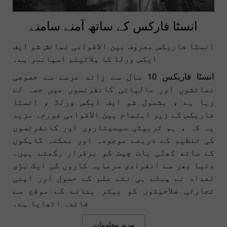
انسٹا فارکس کے ساتھ آمنے سامنے
انسٹا فاریکس معروف بین الاقوامی نمائش شو ایف
ایکس ورلڈ کا پلاٹینم اسپانسر ہے۔
انسٹا فاریکس 10 سال سے زائد عرصے سے خصوصی
نمائشوں اور مالیاتی کانفرنسوں میں حصہ لے
رہا ہے ، بشمول شو ایف ایکس ورلڈ ، انسٹا
فاریکس کے زیر اہتمام بین الاقوامی فورم۔ مزید
یہ کہ ، ہم تربیتی سیمیناروں اور کانفرنسوں
کی تنظیم کے ذریعے موجودہ اور ممکنہ گاہکوں
کے ساتھ کھلی بات چیت کو برقرار رکھتے ہیں۔
دنیا بھر سے انفرادی سرمایہ کاروں کی ایک بڑی
تعداد نے پہلے ہی نئے علم کے حصول اور اپنی
تجارتی صلاحیتوں کو بہتر بنانے کے موقع سے
فائدہ اٹھایا ہے۔
مزید معلومات