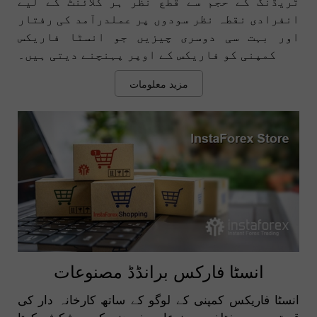
ٹریڈنگ کے حجم سے قطع نظر ہر کلائنٹ کے لیے
انفرادی نقطہ نظر سودوں پر عملدرآمد کی رفتار
اور بہت سی دوسری چیزیں جو انسٹا فاریکس
کمپنی کو فاریکس کے اوپر پہنچنے دیتی ہیں۔
مزید معلومات
انسٹا فارکس برانڈڈ مصنوعات
انسٹا فاریکس کمپنی کے لوگو کے ساتھ کارخانہ دار کی
قیمتوں پر مختلف مصنوعات خریدنے کی پیشکش کرتا