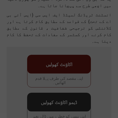
میں اچھی طرح سے پہچانا جاتا ہے۔
انسٹنٹ ٹریڈنگ لمیٹڈ ایف ایس سی (ایس آئی بی
اے کے تحت) کے قواعد کے مطابق کام کرتا ہے اور
کلائنٹس کو ترجیحی شفافیت ، قانون کے مطابق
کام کرنے اور کسٹمر کے مفادات کے تحفظ کا کام
دیتا ہے۔
اکاؤنٹ کھولیں
اپنے مقصد کی طرف پہلا قدم
اٹھائیں۔
ڈیمو اکاؤنٹ کھولیں
اپنے پیسے کو خطرے میں ڈالے بغیر