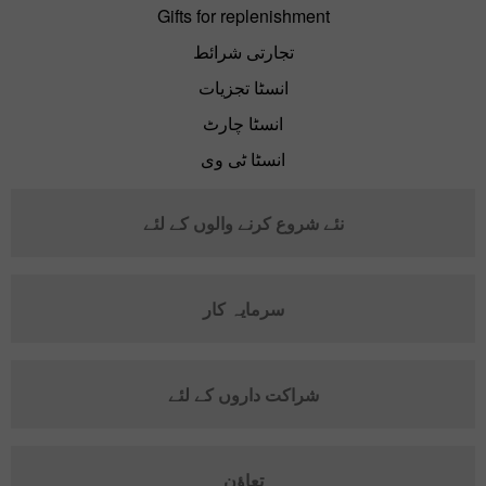
Gifts for replenishment
تجارتی شرائط
انسٹا تجزیات
انسٹا چارٹ
انسٹا ٹی وی
نئے شروع کرنے والوں کے لئے
سرمایہ کار
شراکت داروں کے لئے
تعاؤن