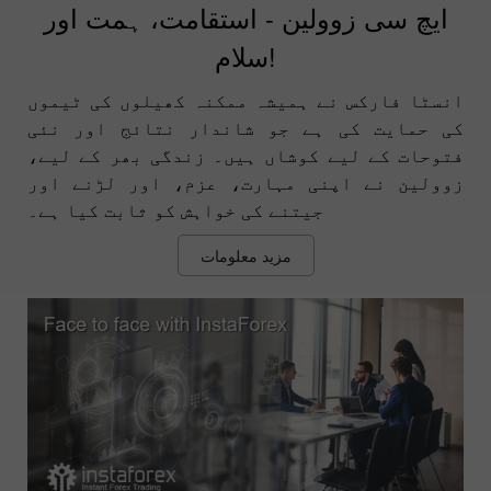
ایچ سی زوولین - استقامت، ہمت اور
سلام!
انسٹا فارکس نے ہمیشہ ممکنہ کھیلوں کی ٹیموں
کی حمایت کی ہے جو شاندار نتائج اور نئی
فتوحات کے لیے کوشاں ہیں۔ زندگی بھر کے لیے،
زوولین نے اپنی مہارت، عزم، اور لڑنے اور
جیتنے کی خواہش کو ثابت کیا ہے۔
مزید معلومات