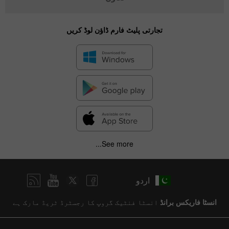
تجارتی پلیٹ فارم ڈاؤن لوڈ کریں
See more...
اردو
انسٹا فاریکس برانڈ
انسٹا فنٹیک گروپ کا رجسٹرڈ ٹریڈ مارک ہے