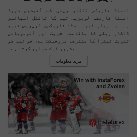
انسٹا فاریکس ڈاکار ریلی کے آفیشیل شریک
انسٹا فاریکس لوپریس ٹیم کا ٹائٹل اسپانسر
ہے۔ یہ ریلی ٹیم انسٹا فاریکس، لوپریس ٹیم،
ڈاکار ریلی کا باقاعدہ شریک اور آٹوموبائل
تشویش ٹیٹرا کا مشترکہ پروجیکٹ ہے، جو ٹیم کو
مشہور ٹرک فراہم کرتا ہے۔
مزید معلومات