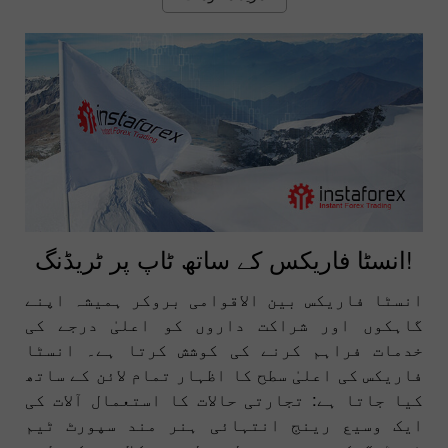
انسٹا فاریکس کے ساتھ ٹاپ پر ٹریڈنگ!
انسٹا فاریکس بین الاقوامی بروکر ہمیشہ اپنے
گاہکوں اور شراکت داروں کو اعلیٰ درجے کی
خدمات فراہم کرنے کی کوشش کرتا ہے۔ انسٹا
فاریکس کی اعلیٰ سطح کا اظہار تمام لائن کے ساتھ
کیا جاتا ہے: تجارتی حالات کا استعمال آلات کی
ایک وسیع رینج انتہائی ہنر مند سپورٹ ٹیم