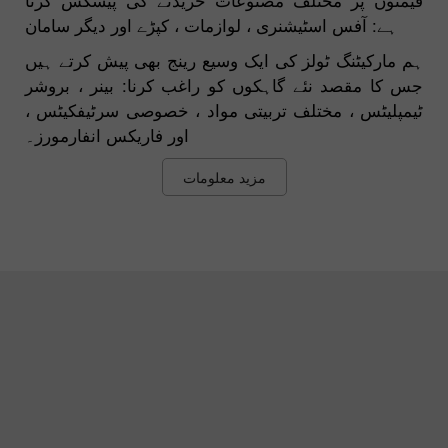
ہے: آفس اسٹیشنری ، لوازمات ، کپڑے اور دیگر سامان
ہم مارکیٹنگ ٹولز کی ایک وسیع رینج بھی پیش کرتے ہیں
جس کا مقصد نئے گاہکوں کو راغب کرنا: بینر ، بروشر
ٹیمپلیٹس ، مختلف تربیتی مواد ، خصوصی سرٹیفکیٹس ،
اور فاریکس انفارمورز۔
مزید معلومات