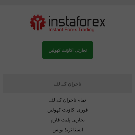
تجارتی اکاؤنٹ کھولیں
تاجران کے لئے
تمام تاجران کے لئے
فوری اکاؤنٹ کھولیں
تجارتی پلیٹ فارم
انسٹا ٹریڈ بونس