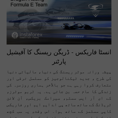
انسٹا فاریکس - ڈریگن ریسنگ کا آفیشیل
پارٹنر
پیشہ ورانہ موٹر ریسنگ کی دنیا، مالیاتی دنیا
کی طرح ، جدید ٹیکنالوجیز کو مسلسل ترقی اور
متعارف کروا رہی ہے جو بالآخر ہماری روزمرہ کی
زندگی کا عام حصہ بن جاتی ہے۔ یہ ٹربو موٹرز،
کے ای آر ایس سسٹم، سیرامک بریکس، آن لائن
ٹریڈنگ کے ساتھ ساتھ پی اے ایم ایم اور فاریکس
کاپی سسٹمز کے ساتھ ہوا۔ اس وقت، یہ سب کچھ
انوکھا اور صرف منتخب افراد کے لیے دستیاب