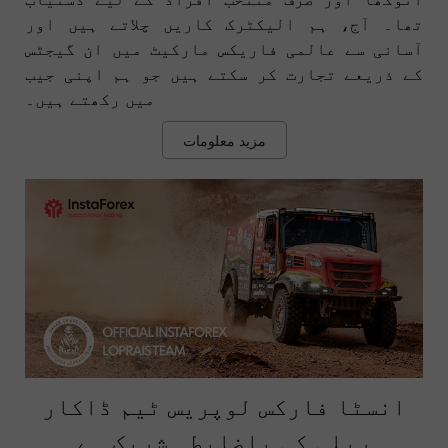
تھا۔ آج، ہم الیکٹرک کاریں چلاتے ہیں اور
آسانی سے عالمی فاریکس مارکیٹ میں ان گیجٹس
کے ذریعے تجارت کر سکتے ہیں جو ہم اپنی جیب
میں رکھتے ہیں۔
مزید معلومات
انسٹا فارکس لوپریس ٹیم ڈاکار
ریلی کی باضابطہ شریک ہے