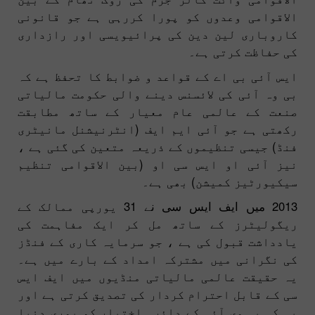
الاقوامی وعدوں کو پورا کررہی ہے جو قانونی
کاروباری لین دین کی پرائیویسی اور رازداری
کی حفاظت کرتی ہے۔
ایس آئی بی اے کے قواعد و ضوابط کا تحفظ ہے کہ
بی وہ آئی کی لائسنس دینے والی حکومت مالیاتی
صنعت کے عالمی عام معیار کے ساتھ مطابقت
رکھتی ہے جو آئی ایم ایف (انٹرنیشنل مانیٹری
فنڈ) جیسی تنظیموں کے ذریعہ متعین کی گئی ہے ،
نیز آئی او ایس سی او (بین الاقوامی تنظیم
سیکیورٹیز کمیشن) بھی ہے۔
2013 میں ایف ایس سی نے 31 یورپی ممالک کے
ریگولیٹرز کے ساتھ مل کر ایک مفاہمت کی
یادداشت قبول کی ہے ، جو سرمایہ کاری کے فنڈز
کی نگرانی میں مشترکہ امداد کے بارے میں ہے۔
یہ حقیقت عالمی مالیاتی منڈیوں میں ایف ایس
سی کے قابل احترام کردار کی تصدیق کرتی ہے اور
یہ کہ بی وی آئی کے دائرہ اختیار کو پوری دنیا