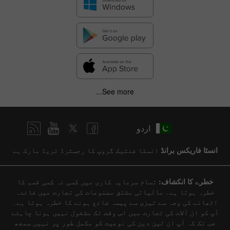
See more...
اردو
انسٹا فاریکس برانڈ
انسٹا فنٹیک گروپ کا رجسٹرڈ ٹریڈ مارک ہے
خطرے کا انکشاف:
تمام سرمایہ کاری میں کسی نہ کسی قسم کا
خطرہ ہوتا ہے۔ مالیاتی مشتق مصنوعات کی تجارت میں فائدہ
اٹھانے کی وجہ سے تیزی سے پیسہ ضائع ہونے کا خطرہ ہوتا ہے۔
آپ کو ان آلات کی تجارت میں اس وقت تک مشغول نہیں ہونا چاہئے
جب تک کہ آپ ان لین دین کی نوعیت کو مکمل طور پر نہیں سمجھ