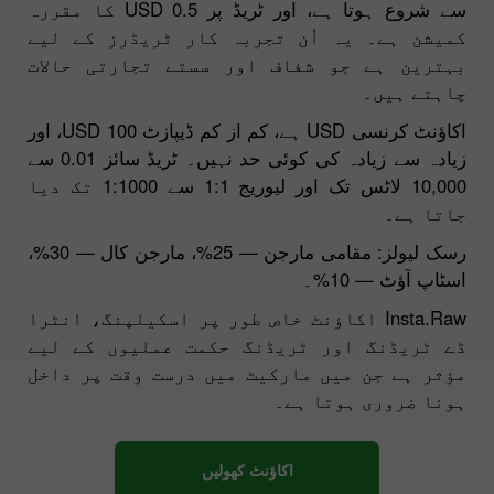
سے شروع ہوتا ہے، اور ٹریڈ پر 0.5 USD کا مقررہ
کمیشن ہے۔ یہ اُن تجربہ کار ٹریڈرز کے لیے
بہترین ہے جو شفاف اور سستے تجارتی حالات
چاہتے ہیں۔
اکاؤنٹ کرنسی USD ہے، کم از کم ڈیپازٹ 100 USD، اور
زیادہ سے زیادہ کی کوئی حد نہیں۔ ٹریڈ سائز 0.01 سے
10,000 لاٹس تک اور لیوریج 1:1 سے 1:1000 تک دیا
جاتا ہے۔
رسک لیولز: مقامی مارجن — 25%، مارجن کال — 30%،
اسٹاپ آؤٹ — 10%۔
Insta.Raw اکاؤنٹ خاص طور پر اسکیلپنگ، انٹرا
ڈے ٹریڈنگ اور ٹریڈنگ حکمت عملیوں کے لیے
مؤثر ہے جن میں مارکیٹ میں درست وقت پر داخل
ہونا ضروری ہوتا ہے۔
اکاؤنٹ کھولیں