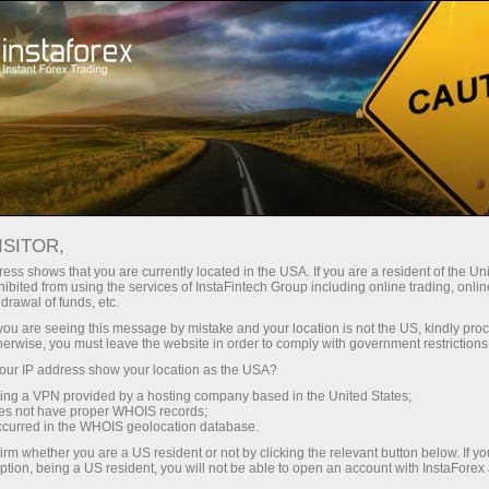
تاجران کے لئے
اکاؤنٹ کی اقسام
ISITOR,
کم از کم ڈیپازٹ کے ساتھ
ess shows that you are currently located in the USA. If you are a resident of the Uni
ibited from using the services of InstaFintech Group including online trading, online
تجارتی اکاؤنٹس کی
drawal of funds, etc.
k you are seeing this message by mistake and your location is not the US, kindly pro
اقسام
herwise, you must leave the website in order to comply with government restrictions
ur IP address show your location as the USA?
sing a VPN provided by a hosting company based in the United States;
انسٹا فاریکس کی طرف سے پیش کردہ ہر قسم
oes not have proper WHOIS records;
کا اکاؤنٹ ایک عالمی تجارتی ٹول کے طور
occurred in the WHOIS geolocation database.
پر کام کرتا ہے جو بین الاقوامی مالیاتی
irm whether you are a US resident or not by clicking the relevant button below. If y
منڈیوں پر کام کرنے کو ممکن بناتا ہے۔
ption, being a US resident, you will not be able to open an account with InstaForex