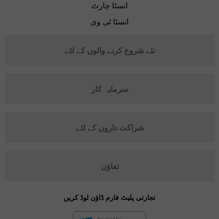
انسٹا چارٹ
انسٹا ٹی وی
نئے شروع کرنے والوں کے لئے
سرمایہ کار
شراکت داروں کے لئے
تعاؤن
تجارتی پلیٹ فارم ڈاؤن لوڈ کریں