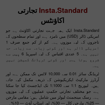
Insta.Standard
تجارتی
اکاؤنٹس
Insta.Standard ایک ہمہ جہت تجارتی اکاؤنٹ ہے جو
امریکی ڈالر (USD) میں نامزد ہے، اور تمام سطحوں کے
تاجروں کے لیے موزوں ہے۔ کم از کم جمع صرف 1
امریکی ڈالر ہے اور کوئی زیادہ سے زیادہ حد
نہیں ہے۔ 5 عددی اقتباس کے لیے اسپریڈ 6 پِپس سے
شروع ہوتا ہے، اور کوئی ٹریڈنگ کمیشن نہیں
ہے۔
ٹریڈنگ سائز 0.01 سے 10,000 لاٹس تک ممکن ہے، اور
آرڈرز مارکیٹ ایکزیکیوشن کے ذریعے مکمل کیے جاتے
ہیں۔ لیوریج 1:1 سے 1:1000 تک ایڈجسٹ کیا جا سکتا
ہے، جو مختلف تجارتی حکمتِ عملیوں کے لیے موزوں
ہے۔ رسک مینجمنٹ لیولز میں شامل ہیں: مقامی مارجن
— 25%، مارجن کال — 30%، اور اسٹاپ آؤٹ — 10%۔