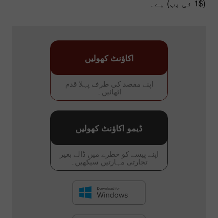
($1 فی پپ) ہے۔
اکاؤنٹ کھولیں
اپنے مقصد کی طرف پہلا قدم
اٹھائیں۔
ڈیمو اکاؤنٹ کھولیں
اپنے پیسے کو خطرے میں ڈالے بغیر
تجارتی مہارتیں سیکھیں۔