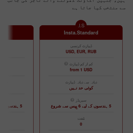
سے منتخب کیا جاتا ہے
I.S.
ro
Insta.Standard
ڈیپازٹ کرنسی
ڈی
 RUB
USD, EUR, RUB
کم از کم ڈیپازٹ
کم 
USD
from 1 USD
ذیادہ سے ذیادہ ڈیپازٹ
ذیادہ 
کوئی حد نہیں
کو
سپریڈز
5 ہندسوں کے لیے 6 پِپس سے شروع
5 ہندسوں کے لیے 4 پِپس سے شروع
مُفت
0