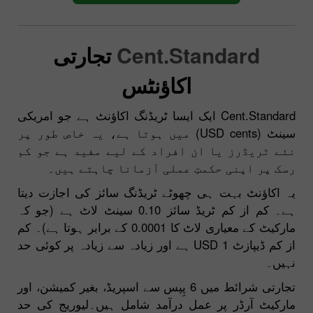
Cent.Standard
تجارتی
اکاؤنٹس
Cent.Standard ایک ایسا ٹریڈنگ اکاؤنٹ ہے جو امریکی
سینٹ (USD cents) میں ہوتا ہے، یہ خاص طور پر
نئے ٹریڈرز یا ان افراد کے لیے مفید ہے جو کم
رسک پر اپنی حکمتِ عملی آزمانا چاہتے ہیں۔
یہ اکاؤنٹ بہت ہی چھوٹے ٹریڈنگ سائز کی اجازت دیتا
ہے۔ کم از کم ٹریڈ سائز 0.10 سینٹ لاٹ ہے (جو کہ
مارکیٹ کے معیاری لاٹ کا 0.0001 کے برابر ہوتا ہے)۔ کم
از کم ڈیپازٹ 1 USD ہے اور زیادہ سے زیادہ پر کوئی حد
نہیں۔
تجارتی شرائط میں 6 پِپس سے اسپریڈ، بغیر کمیشن، اور
مارکیٹ آرڈر پر عمل درآمد شامل ہیں۔لیوریج کی حد