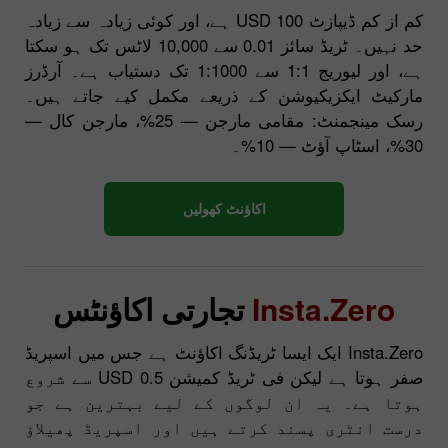
کم از کم ڈیپازٹ 100 USD ہے، اور کوئی زیادہ سے زیادہ
حد نہیں۔ ٹریڈ سائز 0.01 سے 10,000 لاٹس تک ہو سکتا
ہے، اور لیوریج 1:1 سے 1:1000 تک دستیاب ہے۔ آرڈرز
مارکیٹ ایکزیکیوشن کے ذریعے مکمل کیے جاتے ہیں۔
رسک مینجمنٹ: مقامی مارجن — 25%، مارجن کال —
30%، اسٹاپ آؤٹ — 10%۔
اکاؤنٹ کھولیں
Insta.Zero
تجارتی اکاؤنٹس
Insta.Zero ایک ایسا ٹریڈنگ اکاؤنٹ ہے جس میں اسپریڈ
صفر ہوتا ہے لیکن فی ٹریڈ کمیشن 0.5 USD سے شروع
ہوتا ہے۔ یہ ان لوگوں کے لیے بہترین ہے جو
درست انٹری پسند کرتے ہیں اور اسپریڈ پھیلاؤ