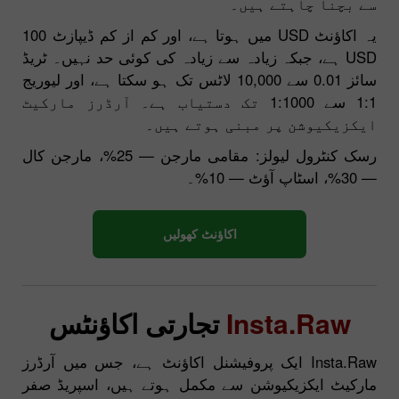
سے بچنا چاہتے ہیں۔
یہ اکاؤنٹ USD میں ہوتا ہے، اور کم از کم ڈیپازٹ 100
USD ہے، جبکہ زیادہ سے زیادہ کی کوئی حد نہیں۔ ٹریڈ
سائز 0.01 سے 10,000 لاٹس تک ہو سکتا ہے، اور لیوریج
1:1 سے 1:1000 تک دستیاب ہے۔ آرڈرز مارکیٹ
ایکزیکیوشن پر مبنی ہوتے ہیں۔
رسک کنٹرول لیولز: مقامی مارجن — 25%، مارجن کال
— 30%، اسٹاپ آؤٹ — 10%۔
اکاؤنٹ کھولیں
Insta.Raw
تجارتی اکاؤنٹس
Insta.Raw ایک پروفیشنل اکاؤنٹ ہے، جس میں آرڈرز
مارکیٹ ایکزیکیوشن سے مکمل ہوتے ہیں، اسپریڈ صفر