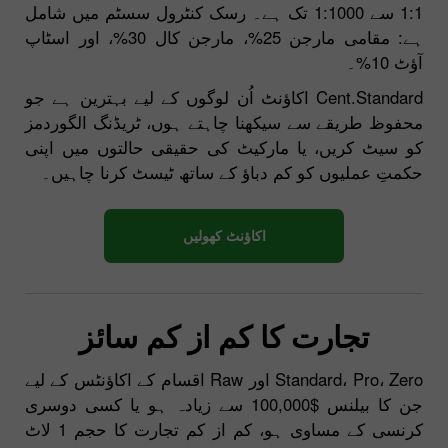
1:1 سے 1:1000 تک ہے۔ رسک کنٹرول سسٹم میں شامل
ہے: مقامی مارجن 25%، مارجن کال 30%، اور اسٹاپ
آؤٹ 10%۔
Cent.Standard اکاؤنٹ اُن لوگوں کے لیے بہترین ہے جو
محفوظ طریقے سے سیکھنا چاہتے ہوں، ٹریڈنگ الگوردمز
کو سیٹ کریں، یا مارکیٹ کی حقیقی حالتوں میں اپنی
حکمتِ عملیوں کو کم دباؤ کے ساتھ ٹیسٹ کرنا چاہیں۔
اکاؤنٹ کھولیں
تجارت کا کم از کم سائز
Standard، Pro، Zero اور Raw اقسام کے اکاؤنٹس کے لیے
جن کا بیلنس $100,000 سے زیادہ ہو یا کسی دوسری
کرنسی کے مساوی ہو، کم از کم تجارت کا حجم 1 لاٹ