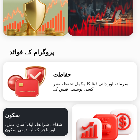
پروگرام کے فوائد
حفاظت
سرمائے اور ذاتی ڈیٹا کا مکمل تحفظ، بغیر
کسی پوشیدہ فیس کے
سکون
شفاف شرائط، ایک آسان عمل،
اور تاجر کے لیے ذہنی سکون