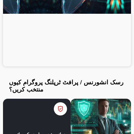
رقم جمع کروائیں
رقم نکلوائیں
رسک انشورنس / پرافٹ ٹرپلنگ پروگرام کیوں
منتخب کریں؟
ضمانت شدہ معاوضے کے ساتھ