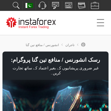
تاجران
انشورنس / منافع تین گنا
رسک انشورنس / منافع تین گنا پروگرام:
غیر ضروری پریشانیوں کے بغیر اعتماد کے ساتھ تجارت
کریں۔