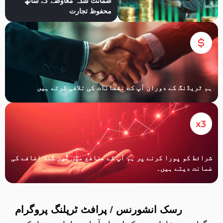
محفوظ تجارت
ہم ٹریڈنگ کے دوران آپ کے نقصانات کی تلافی کرتے ہیں
شرائط کو پورا کرنے پر ہم آپ کے منافع میں تین گنا اضافے کی
ضمانت دیتے ہیں۔
رسک انشورنس / پرافٹ ٹرپلنگ پروگرام