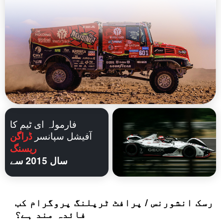
فارمولہ ای ٹیم کا
آفیشل سپانسر
ڈراگن
ریسنگ
سال 2015 سے
رسک انشورنس / پرافٹ ٹرپلنگ پروگرام کب
فائدہ مند ہے؟