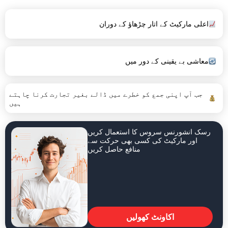
اعلی مارکیٹ کے اتار چڑھاؤ کے دوران
معاشی بے یقینی کے دور میں
جب آپ اپنی جمع کو خطرے میں ڈالے بغیر تجارت کرنا چاہتے
ہیں
رسک انشورنس سروس کا استعمال کریں
اور مارکیٹ کی کسی بھی حرکت سے
منافع حاصل کریں
اکاونٹ کھولیں