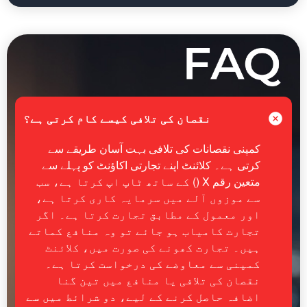
نقصان کی تلافی کیسے کام کرتی ہے؟
کمپنی نقصانات کی تلافی بہت آسان طریقے سے
کرتی ہے۔ کلائنٹ اپنے تجارتی اکاؤنٹ کو پہلے سے
متعین رقم X () کے ساتھ ٹاپ اپ کرتا ہے، سب
سے موزوں آلے میں سرمایہ کاری کرتا ہے،
اور معمول کے مطابق تجارت کرتا ہے۔ اگر
تجارت کامیاب ہو جائے تو وہ منافع کماتے
ہیں۔ تجارت کھونے کی صورت میں، کلائنٹ
کمپنی سے معاوضے کی درخواست کرتا ہے۔
نقصان کی تلافی یا منافع میں تین گنا
اضافہ حاصل کرنے کے لیے، دو شرائط میں سے