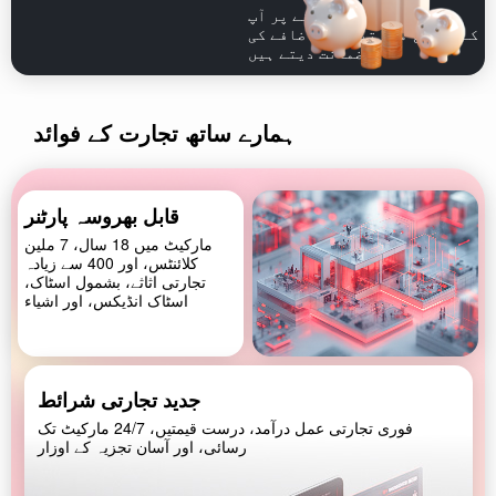
ہم شرائط کو پورا کرنے پر آپ
کے منافع میں تین گنا اضافے کی
ضمانت دیتے ہیں
ہمارے ساتھ تجارت کے فوائد
قابل بھروسہ پارٹنر
مارکیٹ میں 18 سال، 7 ملین
کلائنٹس، اور 400 سے زیادہ
تجارتی اثاثے، بشمول اسٹاک،
اسٹاک انڈیکس، اور اشیاء
جدید تجارتی شرائط
فوری تجارتی عمل درآمد، درست قیمتیں، 24/7 مارکیٹ تک
رسائی، اور آسان تجزیہ کے اوزار