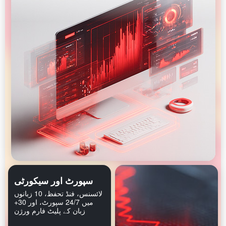
سپورٹ اور سیکورٹی
لائسنس، فنڈ تحفظ، 10 زبانوں
میں 24/7 سپورٹ، اور 30+
زبان کے پلیٹ فارم ورژن