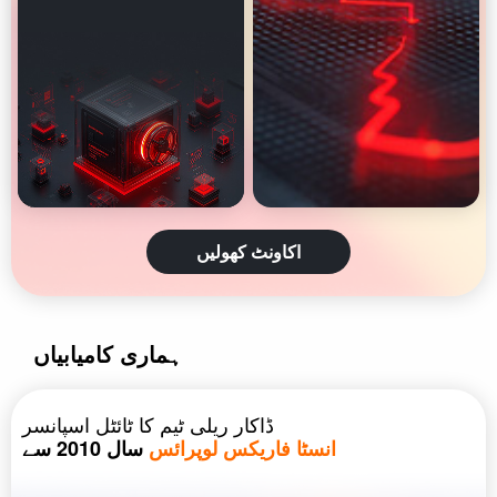
اکاونٹ کھولیں
ہماری کامیابیاں
ڈاکار ریلی ٹیم کا ٹائٹل اسپانسر
انسٹا فاریکس لوپرائس
سال 2010 سے