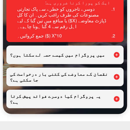
ایک کو پورا کرنا ضروری ہے:
دوسرے تاجروں کو خطرے سے پاک تجارتی
مصنوعات کی طرف راغب کریں۔ ان کا کل
ڈپازٹ معاوضے (X$) یا منافع میں تین گنا کے لیے
اہل رقم سے 4 گنا ہونا چاہیے۔
10*X ($) جمع کروائیں۔
میں پروگرام میں کیسے حصہ لے سکتا ہوں؟
نقصان کے معاوضے کی کتنی بار درخواست کی
جا سکتی ہے؟
یہ پروگرام کیا دوسرے فوائد پیش کرتا
ہے؟