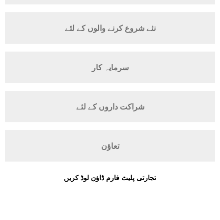
اندراج
نئے شروع کرنے والوں کے لئے
سرمایہ کار
شراکت داروں کے لئے
تعاؤن
تجارتی پلیٹ فارم ڈاؤن لوڈ کریں