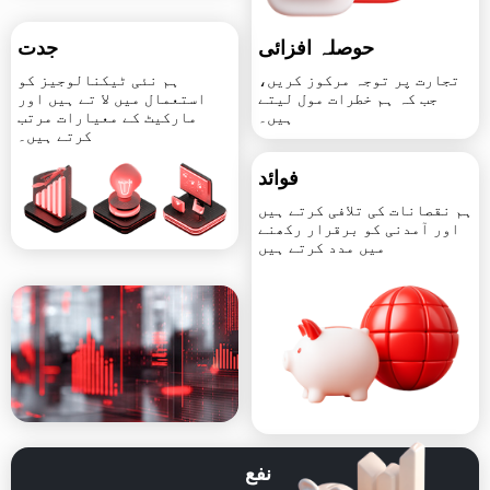
حوصلہ افزائی
جدت
تجارت پر توجہ مرکوز کریں،
ہم نئی ٹیکنالوجیز کو
جب کہ ہم خطرات مول لیتے
استعمال میں لا تے ہیں اور
ہیں۔
مارکیٹ کے معیارات مرتب
کرتے ہیں۔
فوائد
ہم نقصانات کی تلافی کرتے ہیں
اور آمدنی کو برقرار رکھنے
میں مدد کرتے ہیں
نفع