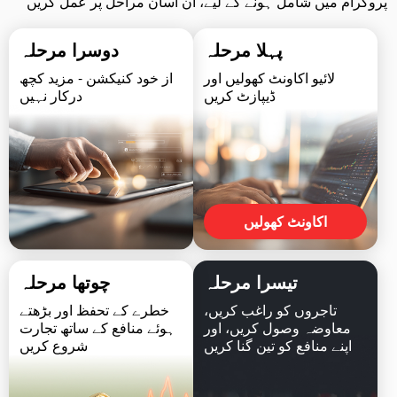
پروگرام میں شامل ہونے کے لیے، ان آسان مراحل پر عمل کریں
پہلا مرحلہ
دوسرا مرحلہ
لائیو اکاونٹ کھولیں اور
از خود کنیکشن - مزید کچھ
ڈیپازٹ کریں
درکار نہیں
اکاونٹ کھولیں
تیسرا مرحلہ
چوتھا مرحلہ
تاجروں کو راغب کریں،
خطرے کے تحفظ اور بڑھتے
معاوضہ وصول کریں، اور
ہوئے منافع کے ساتھ تجارت
اپنے منافع کو تین گنا کریں
شروع کریں