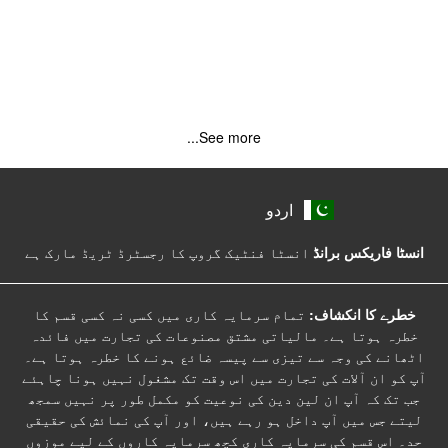
See more...
اردو
انسٹا فاریکس برانڈ
انسٹا فنٹیک گروپ کا رجسٹرڈ ٹریڈ مارک ہے
خطرے کا انکشاف:
تمام سرمایہ کاری میں کسی نہ کسی قسم کا
خطرہ ہوتا ہے۔ مالیاتی مشتق مصنوعات کی تجارت میں فائدہ
اٹھانے کی وجہ سے تیزی سے پیسہ ضائع ہونے کا خطرہ ہوتا ہے۔
آپ کو ان آلات کی تجارت میں اس وقت تک مشغول نہیں ہونا چاہئے
جب تک کہ آپ ان لین دین کی نوعیت کو مکمل طور پر نہیں سمجھ
لیتے جس میں آپ داخل ہو رہے ہیں، اور آپ کی نمائش کی حقیقی
حد۔ اس قسم کی سرمایہ کاری کچھ سرمایہ کاروں کے لیے موزوں