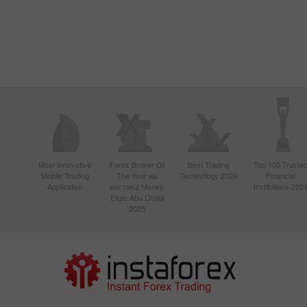
Most Innovative
Forex Broker Of
Best Trading
Top 100 Truste
Mobile Trading
The Year на
Technology 2024
Financial
Application
виставці Money
Institutions 202
Expo Abu Dhabi
2025