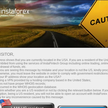
Швидке відкриття рахунку
Торгова платформа
очатківцям
Інвесторам
Партнерам
Промоа
ISITOR,
ess shows that you are currently located in the USA. If you are a resident of the Uni
ibited from using the services of InstaFintech Group including online trading, online
drawal of funds, etc.
k you are seeing this message by mistake and your location is not the US, kindly pro
herwise, you must leave the website in order to comply with government restrictions
ur IP address show your location as the USA?
ачайте
sing a VPN provided by a hosting company based in the United States;
oes not have proper WHOIS records;
пертів з
occurred in the WHOIS geolocation database.
irm whether you are a US resident or not by clicking the relevant button below. If y
ption, being a US resident, you will not be able to open an account with InstaForex
y for any inconvenience caused by this message.