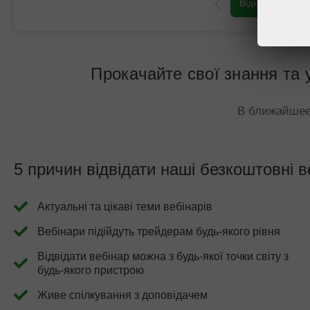
Відкрити торго
Прокачайте свої знання та 
В ближайшее
5 причин відвідати наші безкоштовні в
Актуальні та цікаві теми вебінарів
Вебінари підійдуть трейдерам будь-якого рівня
Відвідати вебінар можна з будь-якої точки світу з
будь-якого пристрою
Живе спілкування з доповідачем