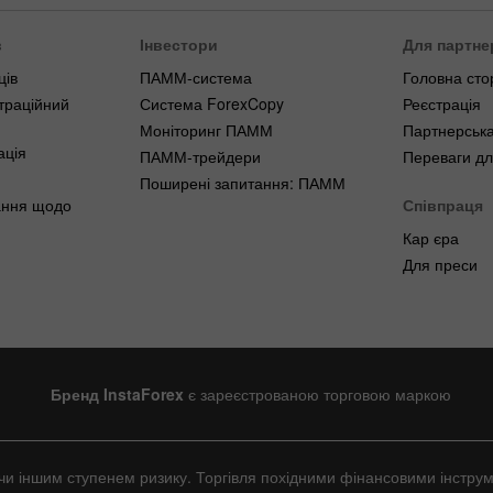
в
Інвестори
Для партне
ців
ПАММ-система
Головна сто
траційний
Система ForexCopy
Реєстрація
Моніторинг ПАММ
Партнерська
ація
ПАММ-трейдери
Переваги дл
Поширені запитання: ПАММ
ання щодо
Співпраця
Кар єра
Для преси
Бренд InstaForex
є зареєстрованою торговою маркою
им чи іншим ступенем ризику. Торгівля похідними фінансовими інстр