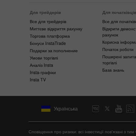
Для трейдерів
Для початківці
Все для трейдерів
Все для початків
Миттєве відкриття рахунку
Відкрити демонс
рахунок
Торгова платформа
Корисна інформ
Бонуси InstaTrade
Початок роботи
Подарки за пополнение
Поширені запит
Умови торгівлі
торгівлі
Аналіз Insta
База знань
Insta-графіки
Insta TV
Українська
Сповіщення про ризики: всі інвестиції пов'язані з т