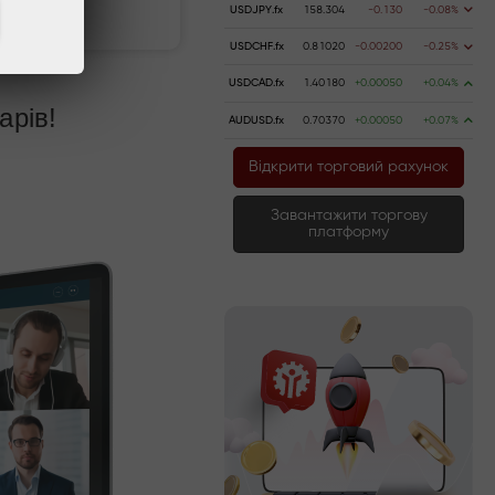
Пополнить
USDJPY.fx
158.304
-0.130
-0.08%
USDCHF.fx
0.81020
-0.00200
-0.25%
USDCAD.fx
1.40180
+0.00050
+0.04%
арів!
AUDUSD.fx
0.70370
+0.00050
+0.07%
Відкрити торговий рахунок
Завантажити торгову
платформу