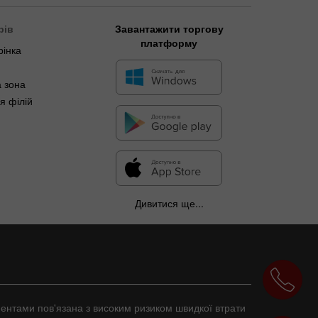
рів
Завантажити торгову
платформу
рінка
 зона
я філій
Дивитися ще...
ументами пов'язана з високим ризиком швидкої втрати