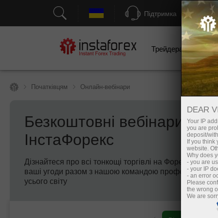
Підтримка
Трейдерам
П
Початківцям
Онлайн-вебінари
DEAR V
Безкоштовні вебінари від
Your IP addr
you are proh
ІнстаФорекс
deposit/with
If you thin
website. Ot
Why does yo
Дізнайтеся про всі тонкощі торгівлі на Форекс і прок
- you are u
- your IP d
ваші угоди разом з нашою командою професійних екс
- an error 
усього світу
Please conf
the wrong o
We are sorr