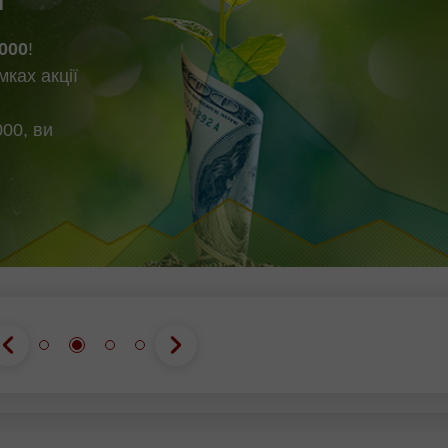
000
!
мках акції
00, ви
Відкрити
Відкрити
реальний
деморахунок
рахунок
Відкрити
Відкрити