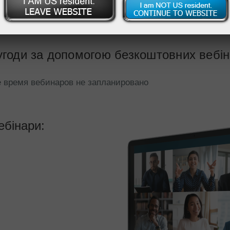
вий рахунок
Відкрити демо-рахунок
угоди за допомогою безкоштовних вебін
 время вебинаров не запланировано
ебінари: