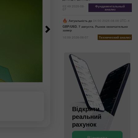
03:49 2026-08-
Фундаментальный
07
анализ
Актуальність до
04:00 2026-08-08 UTC--4
GBP/USD. 7 августа. Рынок окончательно
замер
10:09 2026-08-07
Технический анализ
Відкрити
Відкрити
реальний
деморахунок
рахунок
Відкрити
Відкрити