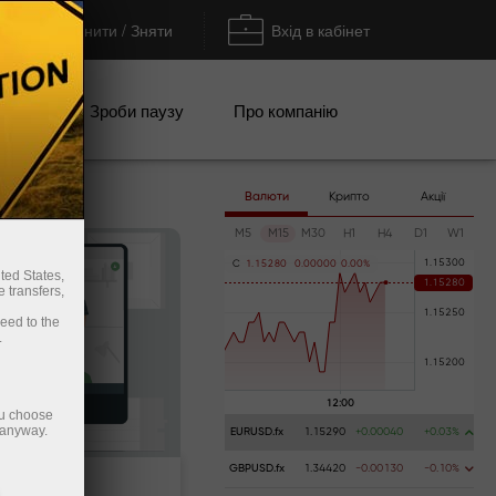
Поповнити / Зняти
Вхід в кабінет
кції
Зроби паузу
Про компанію
Валюти
Крипто
Акції
M5
M15
M30
H1
H4
D1
W1
C
1
.
1
5
2
8
0
0
.
0
0
0
0
0
0
.
0
0
%
ted States,
 transfers,
ceed to the
.
ou choose
 anyway.
EURUSD.fx
1.15290
+0.00040
+0.03%
GBPUSD.fx
1.34420
-0.00130
-0.10%