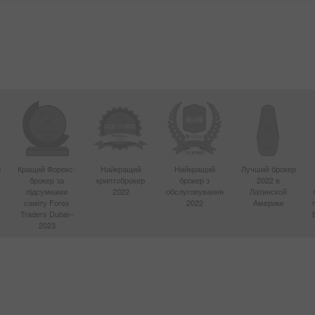
d
Кращий Форекс-
Найкращий
Найкращий
Лучший брокер
брокер за
криптоброкер
брокер з
2022 в
4
підсумками
2022
обслуговування
Латинской
саміту Forex
2022
Америке
Traders Dubai–
2023