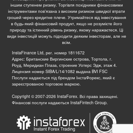
іншим ступенем ризику. Торгівля похідними фінансовими
інструментами пов'язана з високим ризиком швидкої втрати
грошей через кредитне плече. Утримайтеся від інвестування
в будь-який фінансовий продукт, якщо не розумієте його
природу та істинний рівень ризику, якому наражаєтеся. Ці
види інвестицій можуть підходити деяким інвесторам, але не
всім.
InstaFinance Ltd, рег. номер 1811672
Адрес: Британские Виргинские острова, Тортола, г.
Роуд, Меридиан Плаза, строение Уотерс Эдж, этаж 4.
Лицензия номер SIBA/L/14/1082 выдана BVI FSC
Послуги надаються під брендом ІнстаФорекс, який є
зареєстрованою торговою маркою.
Copyright © 2007-2026 InstaForex. Всі права захищені.
Фінансові послуги надаються InstaFintech Group.