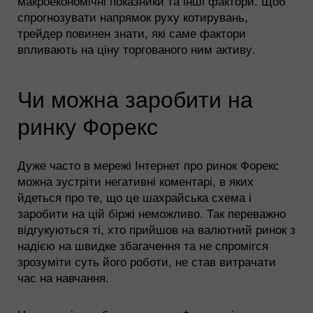
макроекономічні показники та інші фактори. Щоб
спрогнозувати напрямок руху котирувань,
трейдер повинен знати, які саме фактори
впливають на ціну торгованого ним активу.
Чи можна заробити на
ринку Форекс
Дуже часто в мережі Інтернет про ринок Форекс
можна зустріти негативні коментарі, в яких
йдеться про те, що це шахрайська схема і
заробити на цій біржі неможливо. Так переважно
відгукуються ті, хто прийшов на валютний ринок з
надією на швидке збагачення та не спромігся
зрозуміти суть його роботи, не став витрачати
час на навчання.