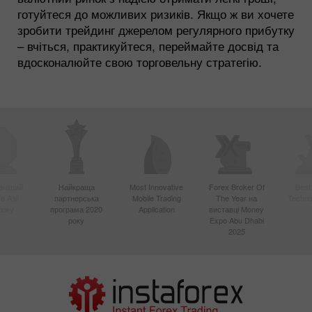
готуйтеся до можливих ризиків. Якщо ж ви хочете
зробити трейдинг джерелом регулярного прибутку
– вчіться, практикуйтеся, переймайте досвід та
вдосконалюйте свою торговельну стратегію.
вніший
Найкраща
Most Innovative
Forex Broker Of
Best
в Азії
партнерська
Mobile Trading
The Year на
Techno
року
програма 2020
Application
виставці Money
року
Expo Abu Dhabi
2025