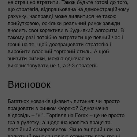
не страшно втратити. Також будьте готові до того,
що стратегія, відпрацьована на демонстраційному
рахунку, насправді може виявитися не такою
прибутковою, оскільки реальний ринок завжди
вносить свої корективи в будь-який алгоритм. В
такому разі потрібно витратити ще певний час і
гроші на те, щоб доопрацювати стратегію і
виробити власний торговий стиль. А щоб
знизити ризики, можна одночасно
використовувати не 1, а 2-3 стратегії.
Висновок
Багатьох новачків цікавить питання: чи просто
працювати з ринком Форекс? Однозначна
відповідь – "ні". Торгівля на Forex – це не просто
гра в рулетку, а щоденна кропітка праця та
постійний саморозвиток. Якщо ви прийшли на
валютний ринок з надією отримати легкі гроші,