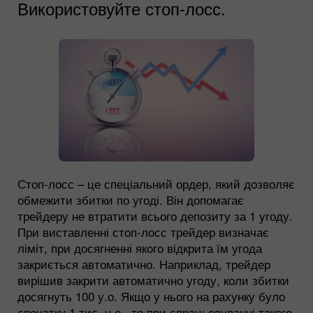
Використовуйте стоп-лосс.
Стоп-лосс – це спеціальний ордер, який дозволяє
обмежити збитки по угоді. Він допомагає
трейдеру не втратити всього депозиту за 1 угоду.
При виставленні стоп-лосс трейдер визначає
ліміт, при досягненні якого відкрита їм угода
закриється автоматично. Наприклад, трейдер
вирішив закрити автоматично угоду, коли збитки
досягнуть 100 у.о. Якщо у нього на рахунку було
спочатку 1 тис. у.о., то при спрацьовуванні такого