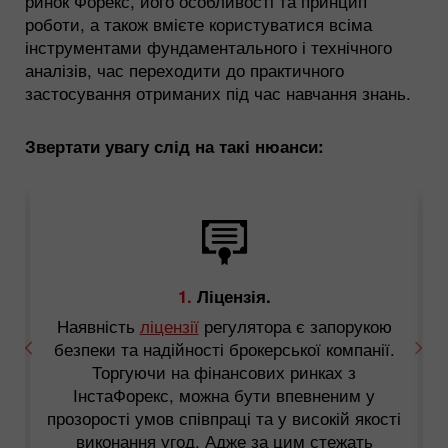
ринок Форекс, його особливості та принцип
роботи, а також вмієте користуватися всіма
інструментами фундаментального і технічного
аналізів, час переходити до практичного
застосування отриманих під час навчання знань.
Звертати увагу слід на такі нюанси:
1.
Ліцензія.
Наявність
ліцензії
регулятора є запорукою
безпеки та надійності брокерської компанії.
,
Торгуючи на фінансових ринках з
ІнстаФорекс, можна бути впевненим у
прозорості умов співпраці та у високій якості
м
виконання угод. Адже за цим стежать