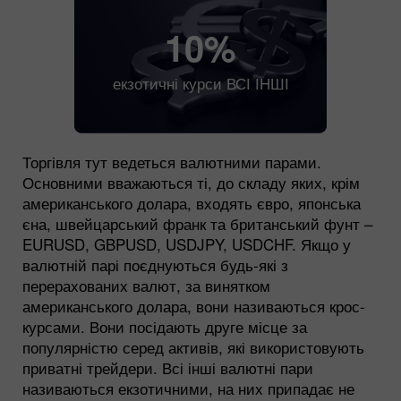
10%
екзотичні курси ВСІ ІНШІ
Торгівля тут ведеться валютними парами.
Основними вважаються ті, до складу яких, крім
американського долара, входять євро, японська
єна, швейцарський франк та британський фунт –
EURUSD, GBPUSD, USDJPY, USDCHF. Якщо у
валютній парі поєднуються будь-які з
перерахованих валют, за винятком
американського долара, вони називаються крос-
курсами. Вони посідають друге місце за
популярністю серед активів, які використовують
приватні трейдери. Всі інші валютні пари
називаються екзотичними, на них припадає не