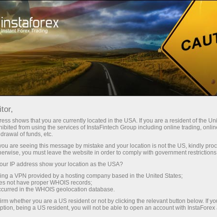
Початківцям
Що таке Форекс?
tor,
Що таке Форекс?
ess shows that you are currently located in the USA. If you are a resident of the Uni
ibited from using the services of InstaFintech Group including online trading, online
drawal of funds, etc.
k you are seeing this message by mistake and your location is not the US, kindly pro
Слово Forex – це абревіатура, яка сталася
herwise, you must leave the website in order to comply with government restrictions
від 2-х слів – Foreign і Exchange. Якщо
ur IP address show your location as the USA?
перевести цю фразу з англійської дослівно,
sing a VPN provided by a hosting company based in the United States;
то Forex – це обмін іноземної валюти.
oes not have proper WHOIS records;
occurred in the WHOIS geolocation database.
Визначення того, що таке Форекс, і випливає
irm whether you are a US resident or not by clicking the relevant button below. If y
саме з дослівного перекладу назви біржі.
ption, being a US resident, you will not be able to open an account with InstaForex