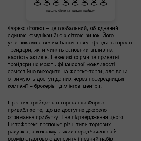
невеликі фірми та приватні трейдери
Форекс (Forex) – це глобальний, об єднаний
єдиною комунікаційною сіткою ринок. Його
учасниками є великі банки, інвестфонди та прості
трейдери, які й чинять основний вплив на
вартість активів. Невеликі фірми та приватні
трейдери не мають фінансової можливості
самостійно виходити на Форекс-торги, але вони
отримують доступ до них через посередницькі
компанії – брокерів і дилінгові центри.
Простих трейдерів в торгівлі на Форекс
приваблює те, що це доступне джерело
отримання прибутку. І на підтвердження цього
ІнстаФорекс пропонує різні типи торгових
рахунків, в кожному з яких передбачені свій
розмір стартового депозиту і певний набір