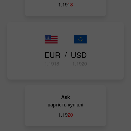
1.19
18
EUR  /  USD
1.19
18
1.19
20
Ask
вартість купівлі
1.19
20