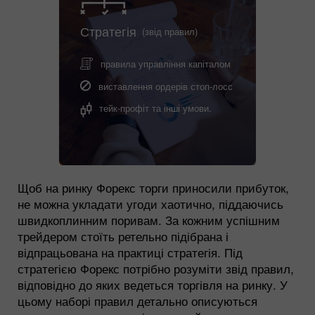
Стратегія
(звід правил)
правила управління капіталом
виставлення ордерів стоп-лосс
тейк-профіт та інші умови.
Щоб на ринку Форекс торги приносили прибуток,
не можна укладати угоди хаотично, піддаючись
швидкоплинним поривам. За кожним успішним
трейдером стоїть ретельно підібрана і
відпрацьована на практиці стратегія. Під
стратегією Форекс потрібно розуміти звід правил,
відповідно до яких ведеться торгівля на ринку. У
цьому наборі правил детально описуються