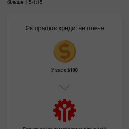
більше 1:5-1:15.
Як працює кредитне плече
У вас є
$100
Брокер надає вам кредитне плече 1:10