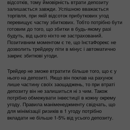
відсотків, тому ймовірність втрати депозиту
залишається завжди. Успішною вважається
торгівля, при якій відсоток прибуткових угод
перевищує частку збиткових. Тобто потрібно бути
готовим до того, що збитки в будь-якому разі
будуть, від цього ніхто не застрахований.
Позитивним моментом є те, що ІнстаФорекс не
дозволить трейдеру піти в мінус і автоматично
закриє збиткові угоди.
Трейдер не зможе втратити більше того, що є у
нього на депозиті. Якщо він поклав на рахунок
лише частину своїх заощаджень, то при втраті
депозиту він не залишиться ні з чим. Також
потрібно обмежувати інвестиції в кожну окрему
угоду. Правила маніменеджменту свідчать, що
для мінімізації ризиків в 1 угоду потрібно
вкладати не більше 1-5% від усього депозиту.