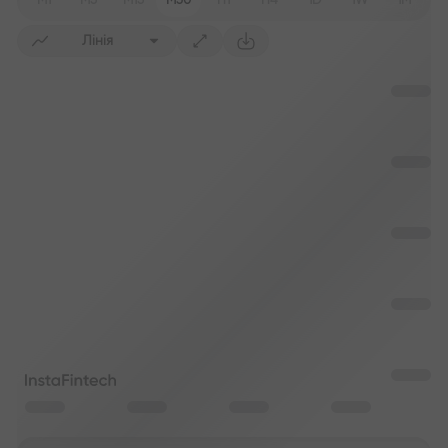
M1
M5
M15
M30
H1
H4
1D
1W
1M
Лінія