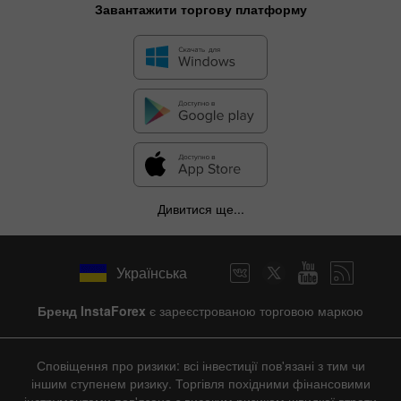
Завантажити торгову платформу
✕
Дивитися ще...
Hide chart
7 August 2025 - 7 August 2026
Українська
|
|
1 year
/
2 years
/
3 years
/
4 years
Actual
Forecast
Previous
Line
Bar
Бренд InstaForex
є зареєстрованою торговою маркою
Сповіщення про ризики: всі інвестиції пов'язані з тим чи
іншим ступенем ризику. Торгівля похідними фінансовими
інструментами пов'язана з високим ризиком швидкої втрати