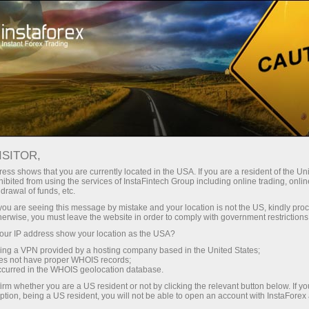
Трейдерів
Торгові умови
Торгові інструменти
EURJPY.FX
ISITOR,
ess shows that you are currently located in the USA. If you are a resident of the Uni
ibited from using the services of InstaFintech Group including online trading, online
EURJPY.fx
drawal of funds, etc.
k you are seeing this message by mistake and your location is not the US, kindly pro
herwise, you must leave the website in order to comply with government restrictions
182.541
(
%)
07 Aug 2026 04:57
ur IP address show your location as the USA?
sing a VPN provided by a hosting company based in the United States;
oes not have proper WHOIS records;
Купити
Продати
occurred in the WHOIS geolocation database.
182.541
182.53
irm whether you are a US resident or not by clicking the relevant button below. If y
ption, being a US resident, you will not be able to open an account with InstaForex