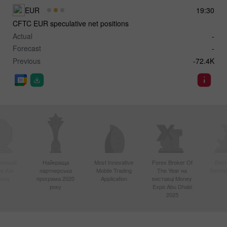
EUR
19:30
CFTC EUR speculative net positions
Actual
-
Forecast
-
Previous
-72.4K
вніший
Найкраща
Most Innovative
Forex Broker Of
Best
в Азії
партнерська
Mobile Trading
The Year на
Techno
року
програма 2020
Application
виставці Money
року
Expo Abu Dhabi
2025