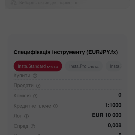
Виберіть актив для порівняння
Специфікація інструменту (EURJPY.fx)
Insta.Standard счета
Insta.Pro счета
Insta.Zero с
Купити
Продати
0
Комісія
1:1000
Кредитне
плече
EUR 10 000
Лот
0,008
Спред