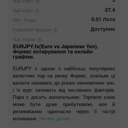
5
Buy-своп
-27.4
Sell-своп
0.01 Лота
Мін.
Угода
Доступно
Короткий
продаж
Час
торгів
EURJPY.fx(Euro vs Japanese Yen).
Форекс котирування та онлайн
графіки.
EURJPY є одною з найбільш популярних
валютних пар на ринку Форекс, оскільки ці
валюти належать до різних економічних зон,
і їх курс залежить від численних факторів.
Пара є досить волатильною. Торгівля єною
може бути дуже прибутковою, але й
ризикованою одночасно через її гострі
коливання.
Читать далее...