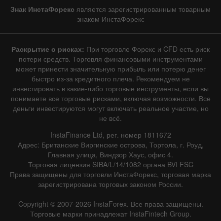
|
1 год
/
2 года
/
3 года
/
4 года
Знак ИнстаФорекс
является зарегистрированным товарным
|
Фактическое
Прогноз
Предыдущее
Линия
Бар
знаком ИнстаФорекс
Раскрытие о рисках:
При торговле Форекс и CFD есть риск
потери средств. Торговля финансовыми инструментами
может принести значительную прибыль или потерю денег
быстро из-за кредитного плеча. Рекомендуем не
инвестировать в какие-либо торговые инструменты, если вы
Данные не найдены
понимаете все торговые рисками, включая возможности. Все
деньги инвестируются могут включать реальное участие, но
не всё.
InstaFinance Ltd, рег. номер 1811672
Подробно о событии
Адрес: Британские Виргинские острова, Тортола, г. Роуд,
Главная улица, Виндзор Хаус, офис 4.
История
Торговая лицензия SIBA/L/14/1082 органа BVI FSC
Права защищены для торговли ИнстаФорекс, торговая марка
Дата
Фактическое
Прогноз
Предыдущее
зарегистрирована торговых законом России.
Copyright © 2007-2026 InstaForex. Все права защищены.
Торговые марки принадлежат InstaFintech Group.