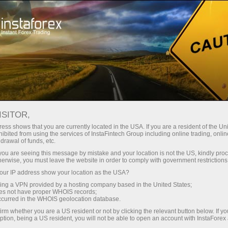
Трейдерам
Торговые условия
Торговые инструменты
EURJPY.FX
ISITOR,
ess shows that you are currently located in the USA. If you are a resident of the Uni
ibited from using the services of InstaFintech Group including online trading, online
EURJPY.fx
drawal of funds, etc.
k you are seeing this message by mistake and your location is not the US, kindly pro
herwise, you must leave the website in order to comply with government restrictions
182.194
(
%)
07 Aug 2026 18:58
ur IP address show your location as the USA?
sing a VPN provided by a hosting company based in the United States;
oes not have proper WHOIS records;
Купить
Продать
occurred in the WHOIS geolocation database.
irm whether you are a US resident or not by clicking the relevant button below. If y
182.194
182.181
ption, being a US resident, you will not be able to open an account with InstaForex