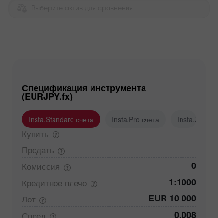
Выберите актив для сравнения
Спецификация инструмента
(EURJPY.fx)
Insta.Standard счета
Insta.Pro счета
Insta.Zero с
Купить
Продать
0
Комиссия
1:1000
Кредитное
плечо
EUR 10 000
Лот
0,008
Спред