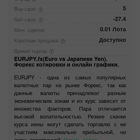
5
Buy-своп
-27.4
Sell-своп
0.01 Лота
Мин.
сделка
Доступно
Короткая
продажа
Время
торгов
EURJPY.fx(Euro vs Japanese Yen).
Форекс котировки и онлайн графики.
EURJPY - одна из самых популярных
валютных пар на рынке Форекс, так как
данные валюты принадлежат разным
экономическим зонам и их курс зависит от
множества факторов. Пара отличается
высокой волатильностью. Резкие скачки
курса иены могут сделать торговлю с ее
участием максимально прибыльной, но
очень рискованной.
Читать далее...