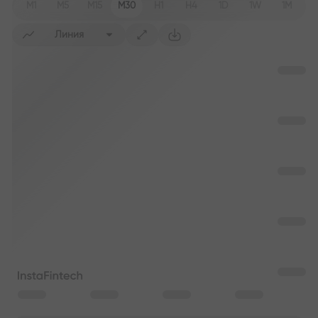
M1
M5
M15
M30
H1
H4
1D
1W
1M
Линия