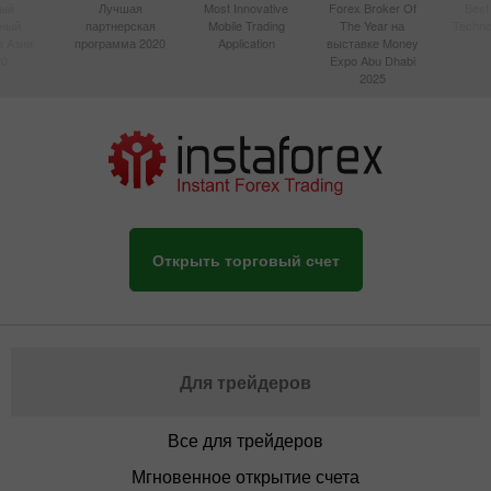
ый
Лучшая
Most Innovative
Forex Broker Of
Best
вный
партнерская
Mobile Trading
The Year на
Techno
в Азии
программа 2020
Application
выставке Money
20
Expo Abu Dhabi
2025
Открыть торговый счет
Для трейдеров
Все для трейдеров
Мгновенное открытие счета