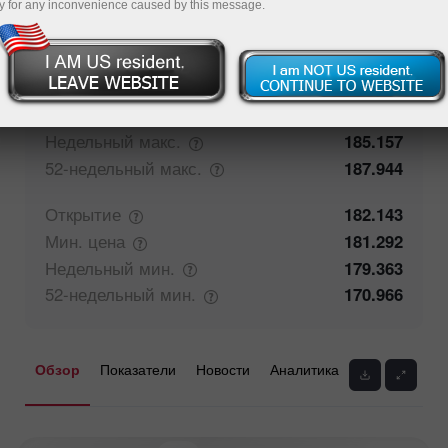
y for any inconvenience caused by this message.
50%
Мнение трейдеров
50%
Закрытие
182.144
Макс.
цена
182.687
Недельный
макс.
185.157
52-недельный
макс.
187.944
Открытие
182.143
Мин.
цена
181.292
Недельный
мин.
179.363
52-недельный
мин.
170.966
Обзор
Показатели
Новости
Аналитика