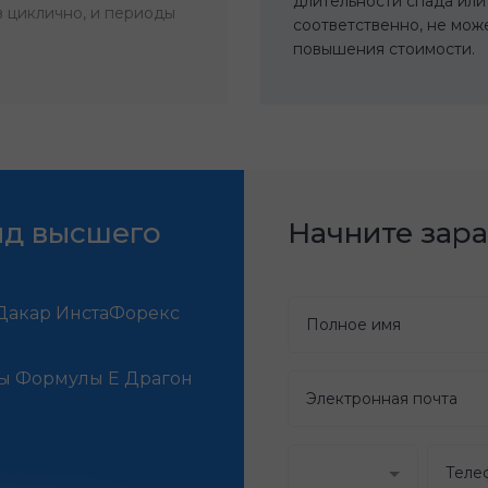
длительности спада или
 циклично, и периоды
соответственно, не мож
повышения стоимости.
нд высшего
Начните зара
Дакар ИнстаФорекс
ы Формулы Е Драгон