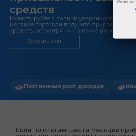
We are sorr
средств
Инвестируйте с полной уверенностью в том
месяцев
торговли получите прирост
50%
от
средств, несмотря ни на какие рыночные 
Открыть счет
Постоянный рост доходов
Ком
Если по итогам шести месяцев при
компания доначисляет недостающу