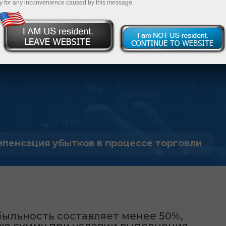
y for any inconvenience caused by this message.
, что через
6
 вложенных
факторы
пенсация убытков в процессе торговли
быльность составляет менее 50%,
ю сумму при условии выполнения