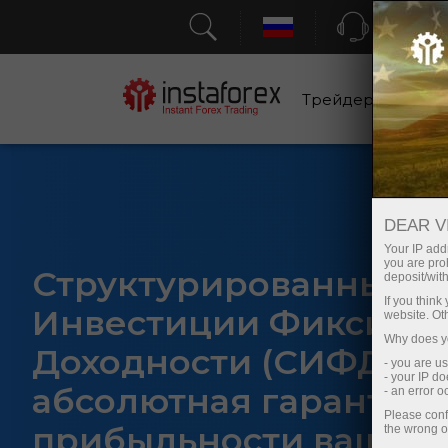
Поддерж
Трейдерам
Н
DEAR V
Your IP addr
you are proh
Структурированные
deposit/with
If you thin
Инвестиции Фиксиро
website. Ot
Why does yo
Доходности (СИФД) —
- you are u
- your IP d
абсолютная гарантия
- an error 
Please conf
прибыльности ваших
the wrong o