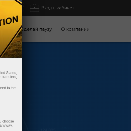
Вывести
Вход в кабинет
кции
Сделай паузу
О компании
ted States,
 transfers,
ceed to the
.
ou choose
 anyway.