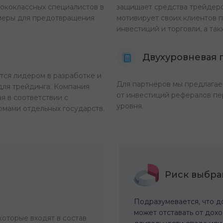
ококлассных специалистов в
защищает средства трейдеров
 меры для предотвращения
мотивирует своих клиентов 
инвестиций и торговли, а та
Двухуровневая 
тся лидером в разработке и
Для партнёров мы предлагае
для трейдинга. Компания
от инвестиций рефералов пе
я в соответствии с
уровня.
мами отдельных государств.
Риск выбра
Подразумевается, что д
может отставать от дох
которые входят в состав