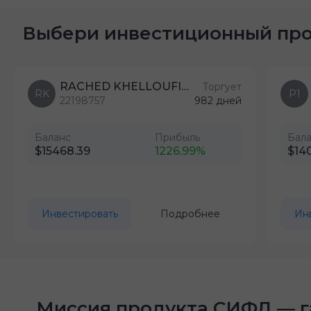
Выбери инвестиционный пр
RACHED KHELLOUFI YAHIA
Торгует
RK
P1
22198757
982 дней
Баланс
Прибыль
Бал
$15468.39
1226.99%
$14
Инвестировать
Подробнее
Ин
Миссия продукта СИФД — г