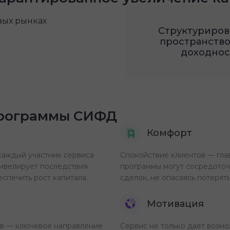
вых рынках
Структуриров
пространство
доходнос
программы СИФД
Комфорт
 каждый участник сервиса
Спокойствие клиентов — гла
нивелирует последствия
программы могут сосредоточ
спечить рост капитала.
сделок, не опасаясь потерят
Мотивация
ов — ключевое направление
Сервис не только дает возм