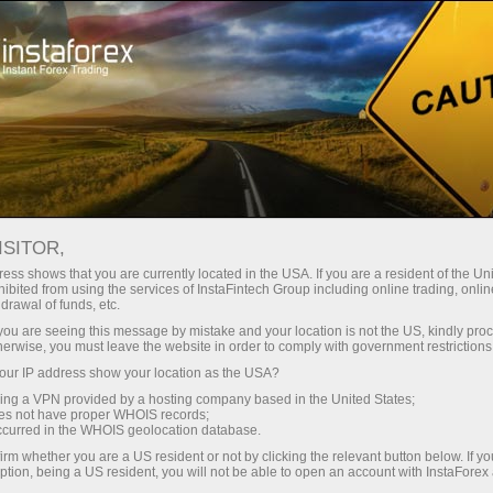
ка
Торговые платформы
Пополнить / 
ачинающим
Инвесторам
Партнерам
Промоа
ISITOR,
ess shows that you are currently located in the USA. If you are a resident of the Uni
ibited from using the services of InstaFintech Group including online trading, online
drawal of funds, etc.
k you are seeing this message by mistake and your location is not the US, kindly pro
ванной
herwise, you must leave the website in order to comply with government restrictions
ur IP address show your location as the USA?
sing a VPN provided by a hosting company based in the United States;
oes not have proper WHOIS records;
occurred in the WHOIS geolocation database.
irm whether you are a US resident or not by clicking the relevant button below. If y
ption, being a US resident, you will not be able to open an account with InstaForex