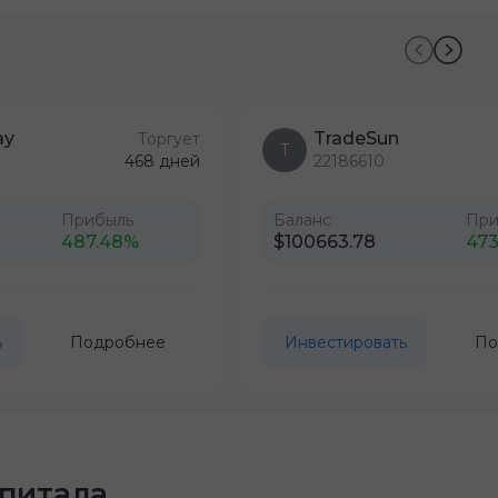
ay
TradeSun
Торгует
T
468 дней
22186610
Прибыль
Баланс
При
487.48%
$100663.78
473
ь
Подробнее
Инвестировать
По
питала