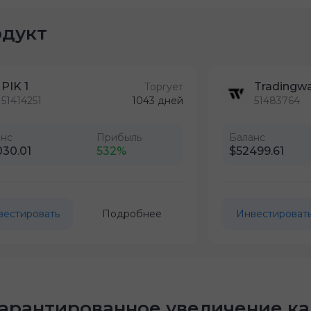
одукт
PIK 1
Tradingw
Торгует
51414251
1043 дней
51483764
анс
Прибыль
Баланс
030.01
532%
$52499.61
вестировать
Подробнее
Инвестироват
арантированное увеличение ка