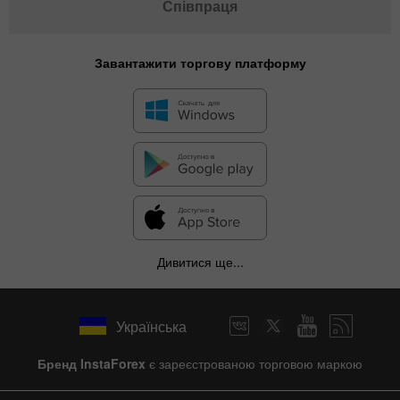
Співпраця
Завантажити торгову платформу
✕
Дивитися ще...
Hide chart
10 August 2025 - 10 August 2026
Українська
|
|
1 year
/
2 years
/
3 years
/
4 years
Actual
Forecast
Previous
Line
Bar
Бренд InstaForex
є зареєстрованою торговою маркою