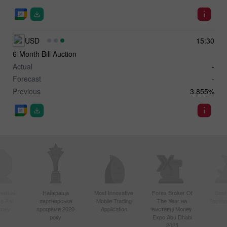
USD
15:30
6-Month Bill Auction
Actual
-
Forecast
-
Previous
3.855%
вніший
Найкраща
Most Innovative
Forex Broker Of
Best
в Азії
партнерська
Mobile Trading
The Year на
Techno
року
програма 2020
Application
виставці Money
року
Expo Abu Dhabi
2025