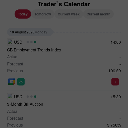
Trader`s Calendar
Today
Tomorrow
Current week
Current month
10 August 2026
Monday
USD
14:00
CB Employment Trends Index
Actual
-
Forecast
-
Previous
106.69
USD
15:30
3-Month Bill Auction
Actual
-
Forecast
-
Previous
3.750%