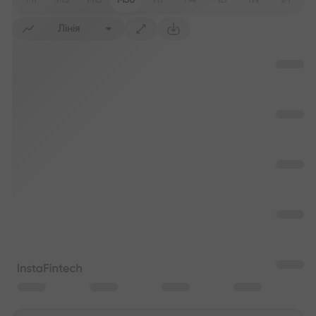
M1
M5
M15
M30
H1
H4
1D
1W
1M
Лінія