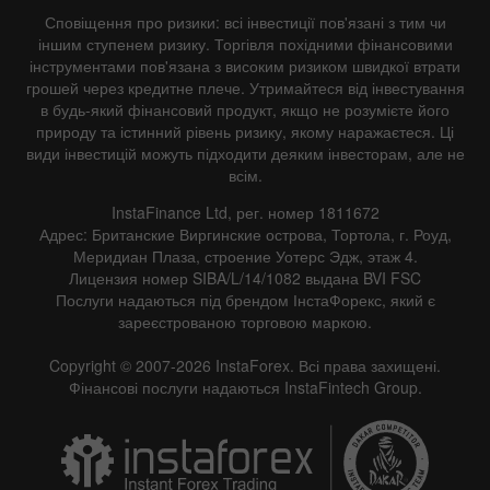
Сповіщення про ризики: всі інвестиції пов'язані з тим чи
іншим ступенем ризику. Торгівля похідними фінансовими
інструментами пов'язана з високим ризиком швидкої втрати
грошей через кредитне плече. Утримайтеся від інвестування
в будь-який фінансовий продукт, якщо не розумієте його
Data not found
природу та істинний рівень ризику, якому наражаєтеся. Ці
види інвестицій можуть підходити деяким інвесторам, але не
всім.
InstaFinance Ltd, рег. номер 1811672
Details about the event
Адрес: Британские Виргинские острова, Тортола, г. Роуд,
Меридиан Плаза, строение Уотерс Эдж, этаж 4.
History
Лицензия номер SIBA/L/14/1082 выдана BVI FSC
Послуги надаються під брендом ІнстаФорекс, який є
Date
Actual
Forecast
Previous
зареєстрованою торговою маркою.
Copyright © 2007-2026 InstaForex. Всі права захищені.
Фінансові послуги надаються InstaFintech Group.
Data not found