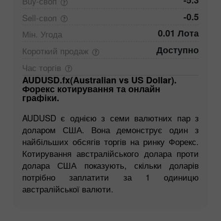
-5.3
Buy-своп
-0.5
Sell-своп
0.01 Лота
Мін.
Угода
Доступно
Короткий
продаж
Час
торгів
AUDUSD.fx(Australian vs US Dollar).
Форекс котирування та онлайн
графіки.
AUDUSD є однією з семи валютних пар з
доларом США. Вона демонструє один з
найбільших обсягів торгів на ринку Форекс.
Котирування австралійського долара проти
долара США показують, скільки доларів
потрібно заплатити за 1 одиницю
австралійської валюти.