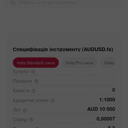
Виберіть актив для порівняння
Специфікація інструменту (AUDUSD.fx)
Insta.Standard счета
Insta.Pro счета
Insta.Zero с
Купити
Продати
0
Комісія
1:1000
Кредитне
плече
AUD 10 000
Лот
0,00007
Спред