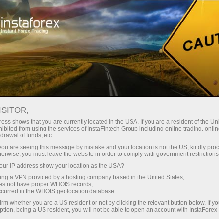
Трейдерів
Торгові умови
Торгові інструменти
AUDUSD.FX
ISITOR,
ess shows that you are currently located in the USA. If you are a resident of the Uni
ibited from using the services of InstaFintech Group including online trading, online
AUDUSD.fx
drawal of funds, etc.
k you are seeing this message by mistake and your location is not the US, kindly pro
herwise, you must leave the website in order to comply with government restrictions
0.70734
(
%)
10 Aug 2026 08:23
ur IP address show your location as the USA?
sing a VPN provided by a hosting company based in the United States;
oes not have proper WHOIS records;
Купити
Продати
occurred in the WHOIS geolocation database.
0.70734
0.70727
irm whether you are a US resident or not by clicking the relevant button below. If y
ption, being a US resident, you will not be able to open an account with InstaForex