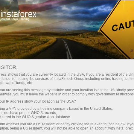
Tentang InstaForex
Berita Perusahaan
ISITOR,
ess shows that you are currently located in the USA. If you are a resident of the Uni
ibited from using the services of InstaFintech Group including online trading, online
drawal of funds, etc.
Berita InstaForex
k you are seeing this message by mistake and your location is not the US, kindly pro
herwise, you must leave the website in order to comply with government restrictions
Apakah anda ingin tahu tentang semua peristiwa
ur IP address show your location as the USA?
saat ini, kontes dan perubahan jadwal perdagangan
sing a VPN provided by a hosting company based in the United States;
InstaForex? Kemudian Selamat Datang di halaman
oes not have proper WHOIS records;
occurred in the WHOIS geolocation database.
berita, di mana bahan tentang yang paling penting,
irm whether you are a US resident or not by clicking the relevant button below. If y
berguna dan menarik diterbitkan!
ption, being a US resident, you will not be able to open an account with InstaForex