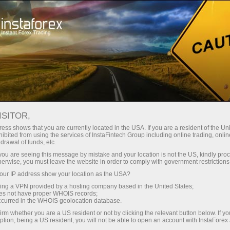
Sobre a InstaForex
Notícias da Empresa
ISITOR,
ess shows that you are currently located in the USA. If you are a resident of the Uni
ibited from using the services of InstaFintech Group including online trading, online
drawal of funds, etc.
Notícias Da InstaForex
k you are seeing this message by mistake and your location is not the US, kindly pro
herwise, you must leave the website in order to comply with government restrictions
Você quer saber sobre todos os eventos, concursos
ur IP address show your location as the USA?
e alterações no horário de negociação da
sing a VPN provided by a hosting company based in the United States;
InstaForex? Então, bem-vindo à página de notícias,
oes not have proper WHOIS records;
occurred in the WHOIS geolocation database.
que publica material sobre o mais importante, útil e
irm whether you are a US resident or not by clicking the relevant button below. If y
interessante!
ption, being a US resident, you will not be able to open an account with InstaForex