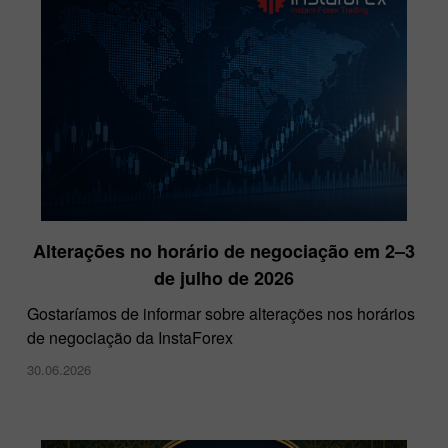
Alterações no horário de negociação em 2–3
Grand Choice da InstaForex
de julho de 2026
08.02.2023
Gostaríamos de informar sobre alterações nos horários
de negociação da InstaForex
30.06.2026