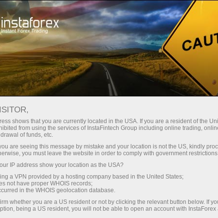
Sobre a InstaForex
Estrelas da InstaForex
ISITOR,
A man is known by the
ess shows that you are currently located in the USA. If you are a resident of the Uni
ibited from using the services of InstaFintech Group including online trading, online
company he keeps!
drawal of funds, etc.
k you are seeing this message by mistake and your location is not the US, kindly pro
herwise, you must leave the website in order to comply with government restrictions
E estamos prontos para falar sobre a empresa
ur IP address show your location as the USA?
que mantemos. Nossos amigos podem parecer
sing a VPN provided by a hosting company based in the United States;
completamente diferentes, mas eles têm uma
oes not have proper WHOIS records;
coisa em comum: eles se esforçam para seguir
occurred in the WHOIS geolocation database.
em frente! Depois de alcançar grandes
irm whether you are a US resident or not by clicking the relevant button below. If y
ption, being a US resident, you will not be able to open an account with InstaForex
resultados em suas vidas, eles não pararam