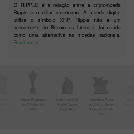
O RIPPLE é a relação entre a criptomoeda
Ripple e o dólar americano. A moeda digital
utiliza o símbolo XRP. Ripple não é um
concorrente do Bitcoin ou Litecoin, foi criado
como uma alternativa às moedas nacionais.
Read more...
a Mais
Melhor Programa
Most Innovative
Corretora Forex
Best
Ásia em
de Afiliados em
Mobile Trading
do Ano na Money
Techno
20
2020
Application
Expo Abu Dhabi
2025