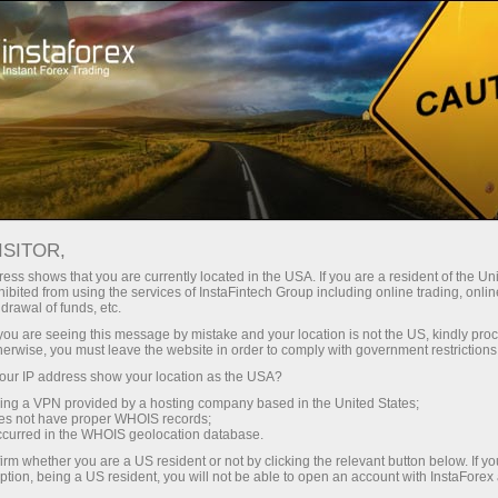
Para Traders
Condições de negociação
Instrumentos de negociação
#RIPPLE
ISITOR,
ess shows that you are currently located in the USA. If you are a resident of the Uni
ibited from using the services of InstaFintech Group including online trading, online
Ripple
drawal of funds, etc.
k you are seeing this message by mistake and your location is not the US, kindly pro
herwise, you must leave the website in order to comply with government restrictions
1.0356
(
%)
10 Aug 2026 06:24
ur IP address show your location as the USA?
sing a VPN provided by a hosting company based in the United States;
oes not have proper WHOIS records;
COMPRAR
VENDER
occurred in the WHOIS geolocation database.
irm whether you are a US resident or not by clicking the relevant button below. If y
1.0356
1.0344
ption, being a US resident, you will not be able to open an account with InstaForex