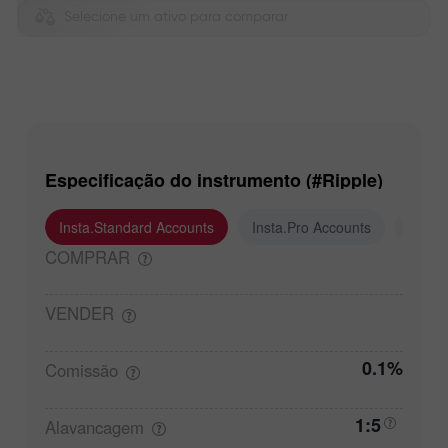
Selecione um ativo para comparar
Especificação do instrumento (#Ripple)
Insta.Standard Accounts
Insta.Pro Accounts
Insta
COMPRAR
VENDER
0.1%
Comissão
1:5
Alavancagem