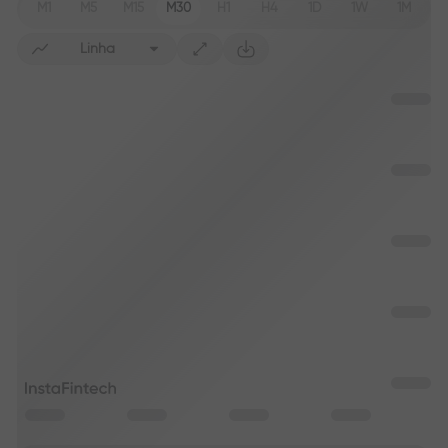
M1
M5
M15
M30
H1
H4
1D
1W
1M
Linha