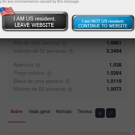
y for any inconvenience caused by this message.
50%
Comentário dos Traders
50%
Fechamento
1.0381
Preço
máximo
1.0394
Alta de uma
semana
1.0861
máximo de 52
semanas
3.3494
Abertura
1.038
Preço
mínimo
1.0264
Baixa de uma
semana
1.0119
Mínimo de 52
semanas
1.0073
Sobre
Visão geral
Notícias
Técnico