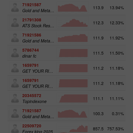
71921587
113.9
13.94%
15
Gold and Metals 50
21791308
112.3
12.33%
ATS Stock Resources
71921586
111.9
11.92%
Gold and Metals 25
5786744
111.5
11.50%
16
dinar fc
1659791
111.2
11.18%
31
GET YOUR RICHES ORG.1
1659791
111.2
11.18%
GET YOUR RICHES ORG.1
20345572
111.1
11.11%
20
Topindexone
71921587
100.3
0.31%
Gold and Metals 50
22509720
857.5
757.53%
4
Forex king 2025