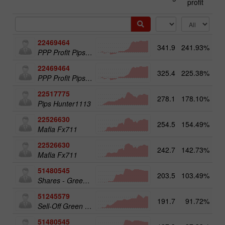
profit
22469464
341.9
241.93%
13
PPP Profit Pips Plus
22469464
325.4
225.38%
PPP Profit Pips Plus
22517775
278.1
178.10%
14
Pips Hunter1113
22526630
254.5
154.49%
Mafia Fx711
22526630
242.7
142.73%
14
Mafia Fx711
51480545
203.5
103.49%
19
Shares - Green Energy 25
51245579
191.7
91.72%
20
Sell-Off Green Energy 50
51480545