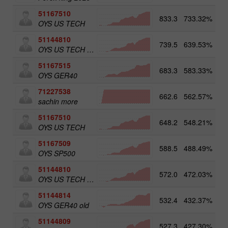
51167510
833.3
733.32%
5
OYS US TECH
51144810
739.5
639.53%
4
OYS US TECH old
51167515
683.3
583.33%
5
OYS GER40
71227538
662.6
562.57%
3
sachin more
51167510
648.2
548.21%
OYS US TECH
51167509
588.5
488.49%
5
OYS SP500
51144810
572.0
472.03%
OYS US TECH old
51144814
532.4
432.37%
5
OYS GER40 old
51144809
527.3
427.30%
5