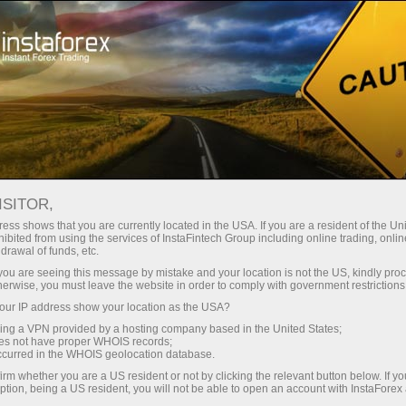
Para Investidores
Sistema ForexCopy
Monitoramento
ISITOR,
FOREXCOPY MONITORING
ess shows that you are currently located in the USA. If you are a resident of the Uni
ibited from using the services of InstaFintech Group including online trading, online
FROM INSTAFOREX
drawal of funds, etc.
k you are seeing this message by mistake and your location is not the US, kindly pro
herwise, you must leave the website in order to comply with government restrictions
ur IP address show your location as the USA?
Abrir conta de negociação
sing a VPN provided by a hosting company based in the United States;
oes not have proper WHOIS records;
occurred in the WHOIS geolocation database.
Abrir conta demo
irm whether you are a US resident or not by clicking the relevant button below. If y
ption, being a US resident, you will not be able to open an account with InstaForex