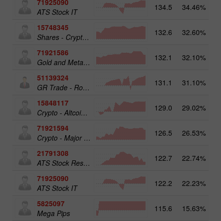
71925090
134.5
34.46%
ATS Stock IT
15748345
132.6
32.60%
19
Shares - Crypto 50
71921586
132.1
32.10%
17
Gold and Metals 25
51139324
131.1
31.10%
12
GR Trade - RoboTRADE24
15848117
129.0
29.02%
15
Crypto - Altcoins 25
71921594
126.5
26.53%
16
Crypto - Major crypto 25
21791308
122.7
22.74%
13
ATS Stock Resources
71925090
122.2
22.23%
14
ATS Stock IT
5825097
115.6
15.63%
19
Mega Pips