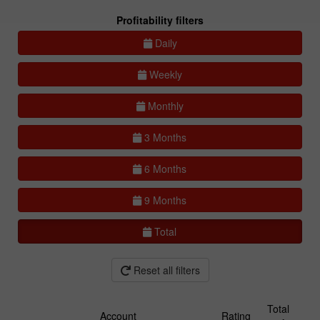
Profitability filters
Daily
Weekly
Monthly
3 Months
6 Months
9 Months
Total
Reset all filters
Total
Account
Rating