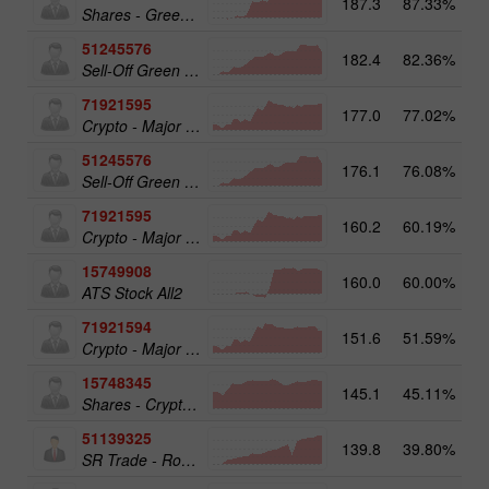
187.3
87.33%
Shares - Green Energy 25
51245576
182.4
82.36%
Sell-Off Green Energy 25
71921595
177.0
77.02%
20
Crypto - Major crypto 50
51245576
176.1
76.08%
19
Sell-Off Green Energy 25
71921595
160.2
60.19%
Crypto - Major crypto 50
15749908
160.0
60.00%
17
ATS Stock All2
71921594
151.6
51.59%
Crypto - Major crypto 25
15748345
145.1
45.11%
Shares - Crypto 50
51139325
139.8
39.80%
13
SR Trade - RoboTRADE24