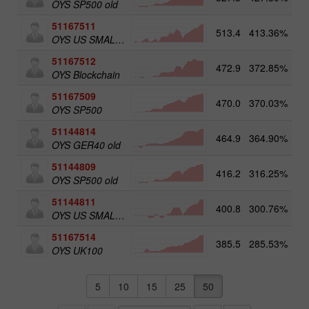
OYS SP500 old
51167511
513.4
413.36%
5
OYS US SMALL CAPS
51167512
472.9
372.85%
5
OYS Blockchain
51167509
470.0
370.03%
OYS SP500
51144814
464.9
364.90%
OYS GER40 old
51144809
416.2
316.25%
OYS SP500 old
51144811
400.8
300.76%
5
OYS US SMALL CAPS old
51167514
385.5
285.53%
5
OYS UK100
5
10
15
25
50