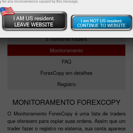
y for any inconvenience caused by this message.
ForexCopy
5 melhores traders
Monitoramento
FAQ
ForexCopy em detalhes
Registro
MONITORAMENTO FOREXCOPY
O Monitoramento ForexCopy é uma lista de traders
que oferecem para copiar suas ordens. Assim que um
trader fazer o registro no sistema, sua conta aparece