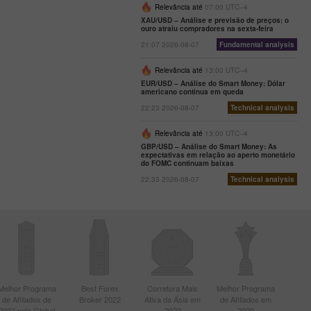
Relevância até
07:00 UTC--4
XAU/USD – Análise e previsão de preços: o
ouro atraiu compradores na sexta-feira
21:07 2026-08-07
Fundamental analysis
Relevância até
13:00 UTC--4
EUR/USD – Análise do Smart Money: Dólar
americano continua em queda
22:23 2026-08-07
Technical analysis
Relevância até
13:00 UTC--4
GBP/USD – Análise do Smart Money: As
expectativas em relação ao aperto monetário
do FOMC continuam baixas
22:33 2026-08-07
Technical analysis
Melhor Programa
Best Forex
Corretora Mais
Melhor Programa
de Afiliados de
Broker 2022
Ativa da Ásia em
de Afiliados em
2022 pela Global
2020
2020