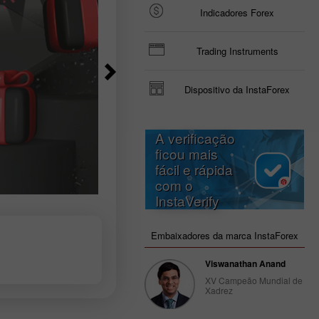
Indicadores Forex
Trading Instruments
Dispositivo da InstaForex
A verificação
ficou mais
fácil e rápida
com o
InstaVerify
Embaixadores da marca InstaForex
Viswanathan Anand
XV Campeão Mundial de
Xadrez