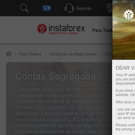
Suporte
Abertura
Para Traders
Pa
Para Traders
Condições de Negociações
Contas Segrega
DEAR V
Contas Segregadas
Your IP addr
you are proh
deposit/with
Companhia InstaForex oferece a seus clientes um serviç
If you thin
a abertura de contas segregadas, fornecendo proteção a
website. Ot
do cliente contra riscos de situação de força-maior rela
Why does yo
atividade da Companhia. No senso aceito do termo, "co
- you are u
segregada" é armazenamento dos fundos do cliente se
- your IP d
dos fundos da companhia. A Companhia InstaForex de
- an error 
um novo padrão de garantia de segurança dos fundos d
Please conf
the wrong o
clientes estabelecendo as contas segregadas pelo segu