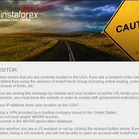
 instanânea da conta
Plataforma de negociação
ra Iniciantes
Para Investidores
Para Parceiros
Campa
das
ISITOR,
ess shows that you are currently located in the USA. If you are a resident of the Uni
ibited from using the services of InstaFintech Group including online trading, online
drawal of funds, etc.
o único -
k you are seeing this message by mistake and your location is not the US, kindly pro
o capital
herwise, you must leave the website in order to comply with government restrictions
cionadas à
ur IP address show your location as the USA?
nta
sing a VPN provided by a hosting company based in the United States;
parados
oes not have proper WHOIS records;
senvolveu
occurred in the WHOIS geolocation database.
e seus
irm whether you are a US resident or not by clicking the relevant button below. If y
ption, being a US resident, you will not be able to open an account with InstaForex
inte