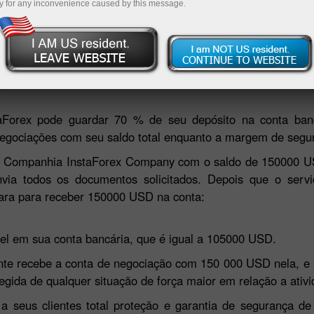
y for any inconvenience caused by this message.
Deposite 
aForex pode guardar 70 % de seu depósito na conta ban
 negociações com seu saldo total enquanto a margem de segur
 a Companhia InstaForex Company com o saldo de 150000 U
nvia todos os documentos solicitados. Depois que o serv
para para receber 150000 USD na conta:
ível em sua conta bancária, que é igual a 105000 USD.
ente recebe a conta de negociação com 150 000 USD nela, e 
egida de qualquer situação de força maior em relação a ativ
a seus clientes total proteção e garantia de segurança d