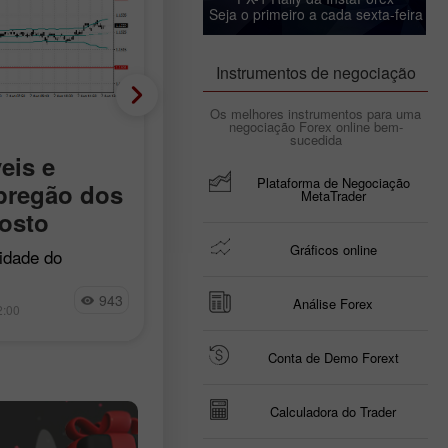
Seja o primeiro a cada sexta-feira
Instrumentos de negociação
Os melhores instrumentos para uma
Fundamental analysis
negociação Forex online bem-
sucedida
XAU/USD – Análise e
eis e
Plataforma de Negociação
previsão de preços: o
pregão dos
MetaTrader
ouro atraiu comprador
osto
na sexta-feira
Gráficos online
lidade do
sível negociar
Hoje, sexta-feira, o ouro (XAU/USD
Irina Yanina
ndo a estratégia
943
11
atingiu uma nova máxima intradiária
Análise Forex
2:00
21:07 2026-08-07 +02:00
a, mas, mesmo
os compradores continuam tentand
rreu o movimento
ganhar força ao romper acima do ní
Conta de Demo Forext
de US$ 4.300. O metal registra seu
melhor
Calculadora do Trader