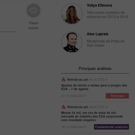
Yuliya Efimova
Três vezes medalha de
olímpica em 2012 e 2016
Ales Loprais
Medalhista de Prata do
Rali Dakar.
Principais análises
Relevância até
06:00 UTC--4
Ajustes de níveis e metas para o pregão dos
EUA – 7 de agosto
21:14 2026-08-07
Forecast
Relevância até
08:00 UTC--4
Menos 23 mil, em vez de mais 90 mil:
mercado de trabalho dos EUA surpreende
com resultado negativo
18:15 2026-08-07
Fundamental analysis