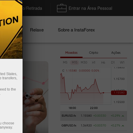
Depósito/Retirada
Entrar na Área Pessoal
nhas
Relaxe
Sobre a InstaForex
Moedas
Cripto
Ações
M5
M15
M30
H1
H4
D1
W1
C
1
.
1
5
5
8
0
0
.
0
0
0
0
0
0
.
0
0
%
ted States,
 transfers,
ceed to the
.
EURUSD.fx
1.15580
+0.00330
+0.29%
ou choose
GBPUSD.fx
1.34920
+0.00370
+0.27%
 anyway.