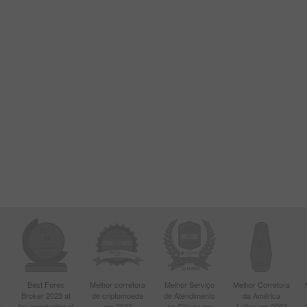
Best Forex
Melhor corretora
Melhor Serviço
Melhor Corretora
Broker 2023 at
de criptomoeda
de Atendimento
da América
s
the conclusion of
em 2022
ao Cliente em
Latina em 2022