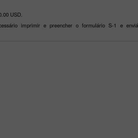
00.00 USD.
cessário imprimir e preencher o formulário S-1 e envi
Bônus de 30%
Bônus do Clube da
InstaForex