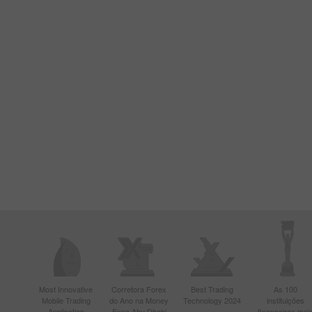
Most Innovative
Corretora Forex
Best Trading
As 100
Mobile Trading
do Ano na Money
Technology 2024
instituições
Application
Expo Abu Dhabi
financeiras mai