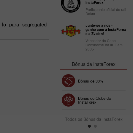
InstaForex
Participante oficial do rali
Dakar
á-lo para
segregated-
Junte-se a nós -
ganhe com a InstaForex
e a Zvolen!
Vencedor da Copa
Continental da IIHF em
2005
Bônus da InstaForex
Chancy deposit
Bônus de 30%
Bônus do Clube da
InstaForex
Todos os Bônus da InstaForex