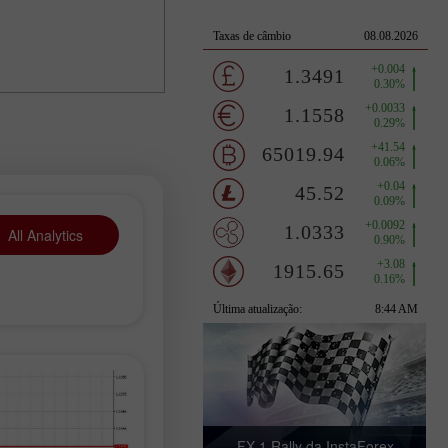
All Analytics
FX-1 Rally da InstaForex