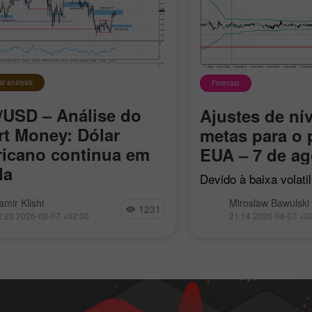
al analysis
Forecast
USD – Análise do
Ajustes de nív
t Money: Dólar
metas para o 
icano continua em
EUA – 7 de ag
da
Devido à baixa volati
mercado, hoje foi pos
EUR/USD permanece dentro do
amir Klishi
Miroslaw Bawulski
apenas a libra utiliza
1231
 baixista local iniciado em 17
2:23 2026-08-07 +02:00
21:14 2026-08-07 +0
de Reversão à Médi
l, mas, a cada dia que passa,
nesse caso, não oco
ros se aproximam da formação
de reversão
 própria tendência