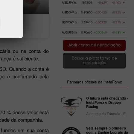
USDJPY.fx
157.805
-0.629
-0.40%
USDCHF.fx
0.80800
-0.00420
-0.52%
USDCAD.fx
1.39410
-0.00720
-0.51%
dinheiro
Retire dinheiro
AUDUSD.fx
0.70660
+0.00340
+0.48%
Abrir conta de negociação
cária ou na conta do
ança é suficiente.
Baixar a plataforma de
negociação
SD. Quando a conta é
iço é confirmado pela
Parceiros oficiais da InstaForex
O futuro está chegando -
InstaForex e Dragon
Racing
70 % desse valor está
A equipe da Fórmula - E
idade da companhia.
Seja sempre o primeiro
e fundos em sua conta
com a Equipe Loprais da