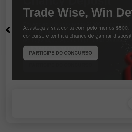
Trade Wise, Win De
$
$1000
Abasteça a sua conta com pelo menos $500, 
concurso e tenha a chance de ganhar disposit
PARTICIPE DO CONCURSO
RECEBA O BÔNUS
PARTICIPE DO CONCURSO
PARTICIPE DO CONCURSO