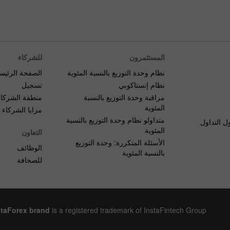
المستثمرون
للشركاء
نظام وحدة التوزيع بالنسبة المئوية
الصفحة الرئيس
نظام إنستاكوبي
تسجيل
مراقبة وحدة التوزيع بالنسبة
منطقة الشركاء
المئوية
مزايا الشركاء
متداولو نظام وحدة التوزيع بالنسبة
ل التداول
المئوية
التعاون
الأسئلة المتكررة: وحدة التوزيع
الوظائف
بالنسبة المئوية
للصحافة
staForex brand
is a registered trademark of InstaFintech Group