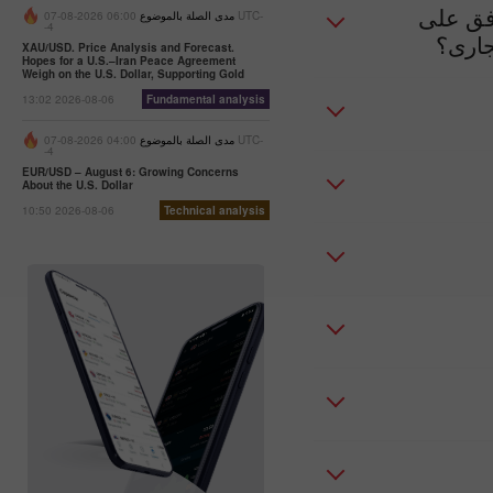
افق على
مدى الصلة بالموضوع
06:00 2026-08-07 UTC-
-4
جارى؟
XAU/USD. Price Analysis and Forecast.
Hopes for a U.S.–Iran Peace Agreement
Weigh on the U.S. Dollar, Supporting Gold
13:02 2026-08-06
Fundamental analysis
مدى الصلة بالموضوع
04:00 2026-08-07 UTC-
-4
EUR/USD – August 6: Growing Concerns
About the U.S. Dollar
10:50 2026-08-06
Technical analysis