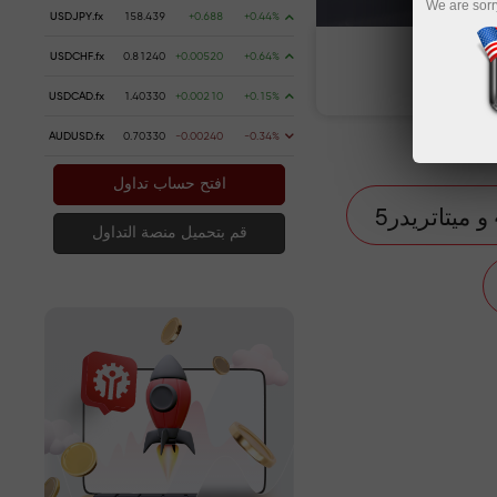
We are sorr
USDJPY.fx
158.439
+0.688
+0.44%
USDCHF.fx
0.81240
+0.00520
+0.64%
USDCAD.fx
1.40330
+0.00210
+0.15%
AUDUSD.fx
0.70330
-0.00240
-0.34%
افتح حساب تداول
قم بتحميل منصة التداول