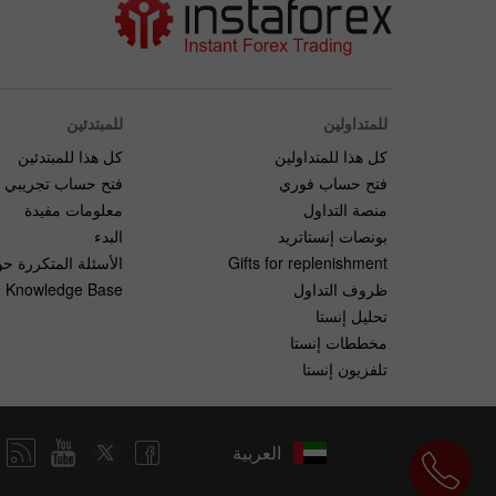
للمتداولين
للمبتدئين
كل هذا للمتداولين
كل هذا للمبتدئين
فتح حساب فوري
فتح حساب تجريبي
منصة التداول
معلومات مفيدة
بونصات إنستاتريد
البدء
Gifts for replenishment
الأسئلة المتكررة حو
ظروف التداول
Knowledge Base
تحليل إنستا
مخططات إنستا
تلفزيون إنستا
العربية