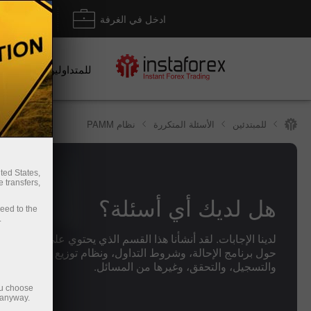
ادخل في الغرفة
إيداع/ س
للمتداولين
للمبتدئين
الأسئلة المتكررة
نظام PAMM
ted States,
 transfers,
هل لديك أي أسئلة؟
ceed to the
.
لدينا الإجابات. لقد أنشأنا هذا القسم الذي يحتوي على الأسئلة ال
حول برنامج الإحالة، وشروط التداول، ونظام توزيع النسبة المئوي
والتسجيل، والتحقق، وغيرها من المسائل.
ou choose
 anyway.