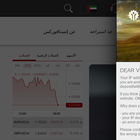
الدعم
ات
خذ استراحة
عن إنستافوركس
الأسهم
العملات الرقمية
العملات
M5
M15
M30
H1
H4
D1
W1
DEAR V
C
1
.
1
5
2
4
0
-
0
.
0
0
0
4
0
(
-
0
.
0
3
%
)
Your IP addr
you are proh
deposit/with
If you thin
website. Ot
Why does yo
- you are u
- your IP d
- an error 
EURUSD.fx
1.15220
-0.00310
-0.27%
Please conf
the wrong o
GBPUSD.fx
1.34540
-0.00140
-0.10%