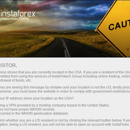
حب
منصة التداول
فتح الحساب الفوري
للمبتدئين
للمستثمرين
للشركاء
الحمل
ISITOR,
ess shows that you are currently located in the USA. If you are a resident of the Uni
ibited from using the services of InstaFintech Group including online trading, online
drawal of funds, etc.
k you are seeing this message by mistake and your location is not the US, kindly pro
herwise, you must leave the website in order to comply with government restrictions
متكررة
ur IP address show your location as the USA?
ة،
sing a VPN provided by a hosting company based in the United States;
oes not have proper WHOIS records;
occurred in the WHOIS geolocation database.
irm whether you are a US resident or not by clicking the relevant button below. If y
ption, being a US resident, you will not be able to open an account with InstaForex