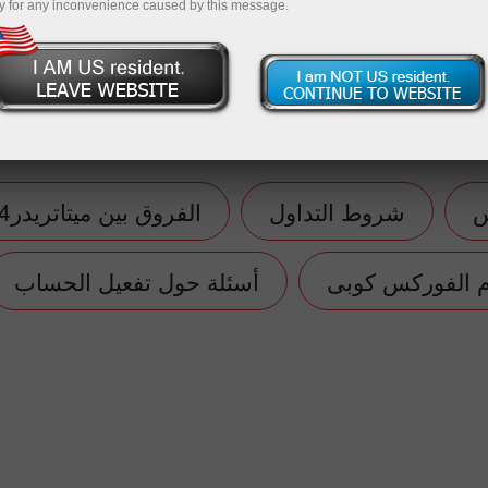
y for any inconvenience caused by this message.
ب تجريبي
فتح حساب تداول
س
شروط التداول
الفروق بين ميتاتريدر4 و ميتاتريدر5
 الفوركس كوبى
أسئلة حول تفعيل الحساب