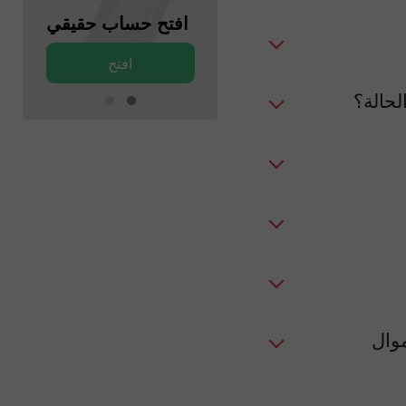
افتح حساب تجريبي
افتح حساب حقيقي
افتح
افتح
موال