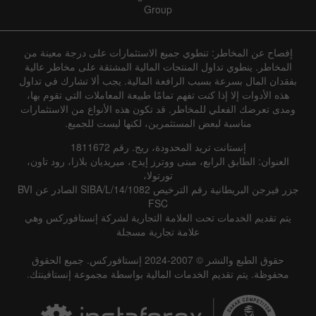
Group
إفصاح عن المخاطر: تنطوي جميع الاستثمارات على درجة معينة من
المخاطر. ينطوي تداول المنتجات المالية المشتقة على مخاطر عالية
بفقدان المال بسرعة بسبب الرافعة المالية. يجب ألا تشارك في تداول
هذه الأدوات إلا إذا كنت تفهم تمامًا طبيعة المعاملات التي تقوم بها،
ومدى تعرضك الفعلي للمخاطر. قد تكون هذه الأنواع من الاستثمارات
مناسبة لبعض المستثمرين، لكنها ليست للجميع.
إنستانت تريد المحدودة، ريج. رقم 1811672
العنوان: الطابق الرابع، مبنى ووترز إيدج، ميريديان بلازا، رود تاون،
تورتولا،
جزر فيرجن البريطانية رقم الترخيص SIBA/L/14/1082 الصادر عن BVI
FSC
يتم تقديم الخدمات تحت العلامة التجارية لشركة إنستافوركس وهي
علامة تجارية مسجلة
حقوق الطبع والنشر © 2007-2024 إنستافوركس. جميع الحقوق
محفوظة. يتم تقديم الخدمات المالية بواسطة مجموعة إنستافينتك.