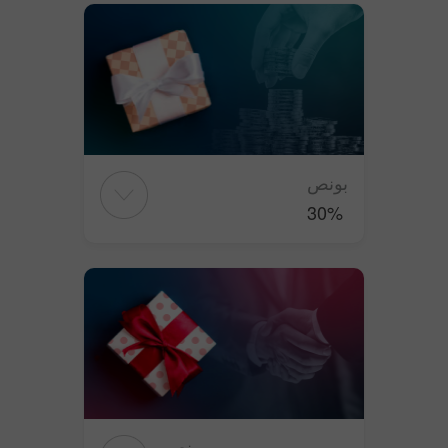
بونص
30%
بونص