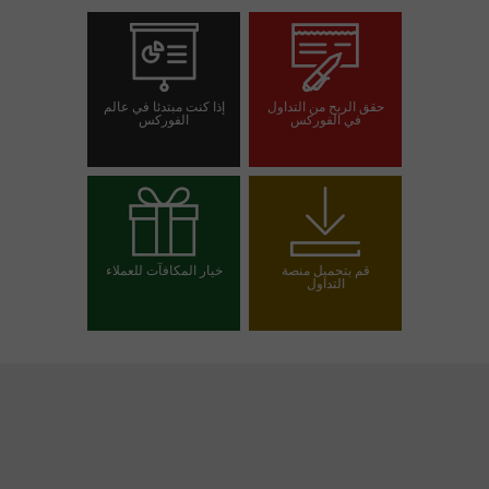
حقق الربح من التداول
إذا كنت مبتدئا في عالم
في الفوركس
الفوركس
افتح حساب تداول
افتح حسابا تجريبيا
قم بتحميل منصة
خيار المكافآت للعملاء
التداول
اختر مكافأتك