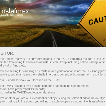
مشاريع انستافوركس الترويجية
ISITOR,
ess shows that you are currently located in the USA. If you are a resident of the Uni
مشاريع انستافوركس
ibited from using the services of InstaFintech Group including online trading, online
drawal of funds, etc.
الترويجية
k you are seeing this message by mistake and your location is not the US, kindly pro
herwise, you must leave the website in order to comply with government restrictions
ur IP address show your location as the USA?
في صفحة الويب هذه ، يمكن للعملاء التعرف على
sing a VPN provided by a hosting company based in the United States;
العديد من مشروعات إنستافوركس الترويجية التي قد
oes not have proper WHOIS records;
occurred in the WHOIS geolocation database.
تهمهم. يمكنهم أيضًا العثور على مزيد من المعلومات
irm whether you are a US resident or not by clicking the relevant button below. If y
حول نشاط شركتنا ، والمشاريع الترويجية الحصرية ،
ption, being a US resident, you will not be able to open an account with InstaForex
وقواعد المشاركة الخاصة بالعروض الترويجية