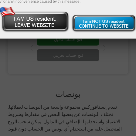
y for any inconvenience caused by this message.
والمسابقات المختلفة.
فتح حساب تداول
فتح حساب تجريبي
بونصات
تقدم إنستافوركس مجموعة واسعة من البونصات لعملائها.
تختلف البونصات عن بعضها البعض في مقدارها وشروط
الاعتماد واستخدامها الإضافي في التداول. يمكن سحب الربح
المتحصل عليه من استخدام أي بونص من الحساب دون قيود.