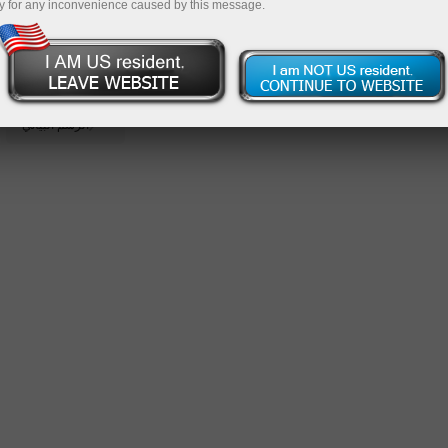
y for any inconvenience caused by this message.
المعادن
المؤشرات
العقود المستقبلية
الرسم البياني