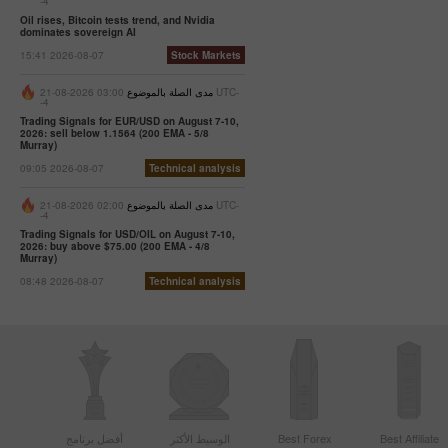
-4
Oil rises, Bitcoin tests trend, and Nvidia
dominates sovereign AI
15:41 2026-08-07
Stock Markets
مدى الصلة بالموضوع
03:00 2026-08-21 UTC-
-4
Trading Signals for EUR/USD on August 7-10,
2026: sell below 1.1564 (200 EMA - 5/8
Murray)
09:05 2026-08-07
Technical analysis
مدى الصلة بالموضوع
02:00 2026-08-21 UTC-
-4
Trading Signals for USD/OIL on August 7-10,
2026: buy above $75.00 (200 EMA - 4/8
Murray)
08:48 2026-08-07
Technical analysis
Best Affiliate
Best Forex
الوسيط الأكثر
أفضل برنامج