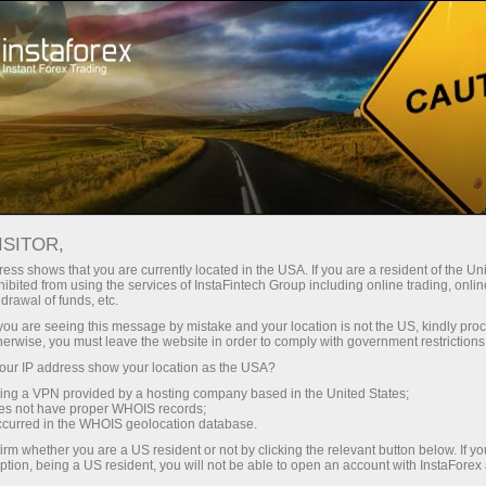
حب
منصة التداول
فتح الحساب الفوري
للمبتدئين
للمستثمرين
للشركاء
الحمل
ISITOR,
ت
ess shows that you are currently located in the USA. If you are a resident of the Uni
ibited from using the services of InstaFintech Group including online trading, online
drawal of funds, etc.
k you are seeing this message by mistake and your location is not the US, kindly pro
herwise, you must leave the website in order to comply with government restrictions
ur IP address show your location as the USA?
sing a VPN provided by a hosting company based in the United States;
oes not have proper WHOIS records;
occurred in the WHOIS geolocation database.
irm whether you are a US resident or not by clicking the relevant button below. If y
ption, being a US resident, you will not be able to open an account with InstaForex
فتح حساب تجر