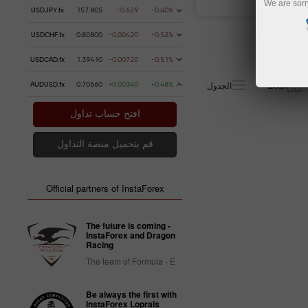
We are sorr
USDJPY.fx
157.805
-0.629
-0.40%
USDCHF.fx
0.80800
-0.00420
-0.52%
USDCAD.fx
1.39410
-0.00720
-0.51%
البلاط
الجدول
AUDUSD.fx
0.70660
+0.00340
+0.48%
افتح حساب تداول
قم بتحميل منصة التداول
Official partners of InstaForex
The future is coming -
InstaForex and Dragon
Racing
The team of Formula - E
Be always the first with
InstaForex Loprais