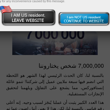
y for any inconvenience caused by this message.
7,000,000 شخص يختاروننا
بالنسبة لنا، كان الحدث الرئيسي لهذا الشهر هو اللحظة
التي انضم فيها سبعة ملايين عميل إلى شركتنا! تنمو عائلة
إنستافوركس، مما يشجع على التفاؤل ويلهمنا لتحقيق
الإنجازات المستقبلية.
هذا العدد الكبير يثبت أن عملنا يُنجَز لسبب وجيه. إنه أعلى
رقم قياسي بالنسبة لنا، لكن هذا لا يعني أننا راضون عما تم