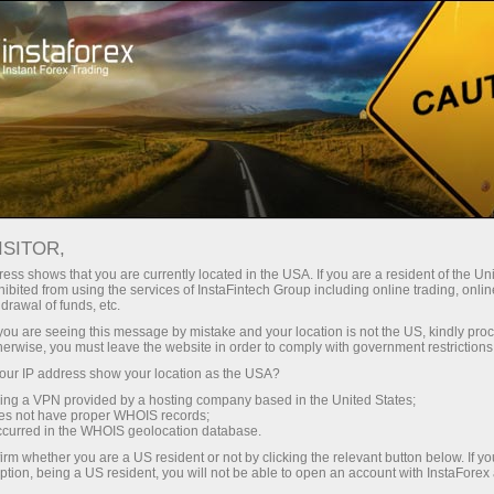
الحملات
الفعاليات
7,000,000 هو رقم محظوظ!
7,000,000 متداول من جميع أنحاء
ISITOR,
العالم يختارون إنستافوركس
ess shows that you are currently located in the USA. If you are a resident of the Uni
ibited from using the services of InstaFintech Group including online trading, online
drawal of funds, etc.
k you are seeing this message by mistake and your location is not the US, kindly pro
herwise, you must leave the website in order to comply with government restrictions
فتح حساب تداول
ur IP address show your location as the USA?
sing a VPN provided by a hosting company based in the United States;
oes not have proper WHOIS records;
فتح حساب تجريبي
occurred in the WHOIS geolocation database.
irm whether you are a US resident or not by clicking the relevant button below. If y
ption, being a US resident, you will not be able to open an account with InstaForex