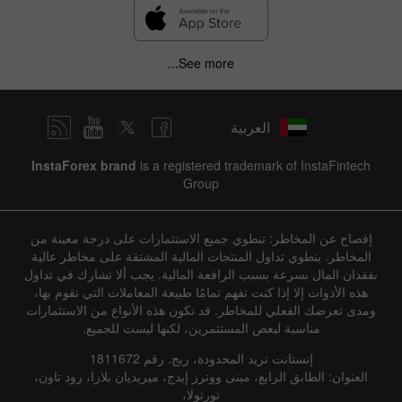
See more...
العربية
InstaForex brand
is a registered trademark of InstaFintech
Group
إفصاح عن المخاطر: تنطوي جميع الاستثمارات على درجة معينة من
المخاطر. ينطوي تداول المنتجات المالية المشتقة على مخاطر عالية
بفقدان المال بسرعة بسبب الرافعة المالية. يجب ألا تشارك في تداول
هذه الأدوات إلا إذا كنت تفهم تمامًا طبيعة المعاملات التي تقوم بها،
ومدى تعرضك الفعلي للمخاطر. قد تكون هذه الأنواع من الاستثمارات
مناسبة لبعض المستثمرين، لكنها ليست للجميع.
إنستانت تريد المحدودة، ريج. رقم 1811672
العنوان: الطابق الرابع، مبنى ووترز إيدج، ميريديان بلازا، رود تاون،
تورتولا،