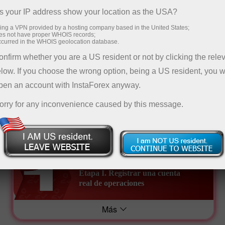
tiempo.
 your IP address show your location as the USA?
sing a VPN provided by a hosting company based in the United States;
Recibir bono
oes not have proper WHOIS records;
occurred in the WHOIS geolocation database.
nfirm whether you are a US resident or not by clicking the rele
low. If you choose the wrong option, being a US resident, you wi
raciones
open an account with InstaForex anyway.
orry for any inconvenience caused by this message.
emo
Etapa I. Registrar una cuenta
real de operaciones
Más