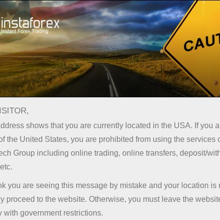
Campañas
Bonos
Bono del 30%
ISITOR,
Bono de 30% Bonus sobre cada
ddress shows that you are currently located in the USA. If you a
depósito
of the United States, you are prohibited from using the services 
InstaForex ofrece a sus clientes una oportunidad
ech Group including online trading, online transfers, deposit/wi
inigualable para recibir el bono de bienvenida del 30%
en sus cuentas de operaciones.
etc.
Para poder obtenerlo, necesita registrar una cuenta real
ink you are seeing this message by mistake and your location is 
de operaciones* y completar el formulario de solicitud
y proceed to the website. Otherwise, you must leave the website
en línea. Todos los procedcimientos mencionandos
 with government restrictions.
anteriormente son simples y no requieren de mucho