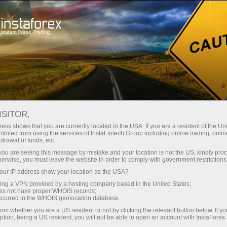
Acerca de InstaForex
InstaSport
Dragon Racing
ISITOR,
-
InstaForex
ess shows that you are currently located in the USA. If you are a resident of the Uni
ibited from using the services of InstaFintech Group including online trading, online
socio oficial de Dragon
drawal of funds, etc.
k you are seeing this message by mistake and your location is not the US, kindly pro
Racing
herwise, you must leave the website in order to comply with government restrictions
ur IP address show your location as the USA?
sing a VPN provided by a hosting company based in the United States;
El futuro está llegando,
oes not have proper WHOIS records;
InstaForex y Dragon Racing
occurred in the WHOIS geolocation database.
irm whether you are a US resident or not by clicking the relevant button below. If y
ption, being a US resident, you will not be able to open an account with InstaForex