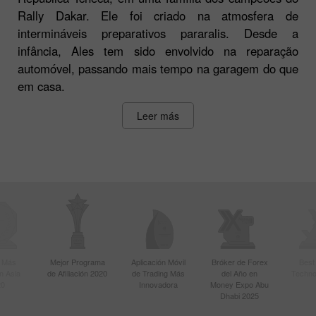
Rally Dakar. Ele foi criado na atmosfera de
intermináveis preparativos pararalis. Desde a
infância, Ales tem sido envolvido na reparação
automóvel, passando mais tempo na garagem do que
em casa.
Leer más
r Más
Mejor Programa
Aplicación Móvil
Bróker de Forex
Best
n Asia
de Afiliación 2020
de Trading Más
del Año en
Techno
20
Innovadora
Money Expo Abu
Dhabi 2025