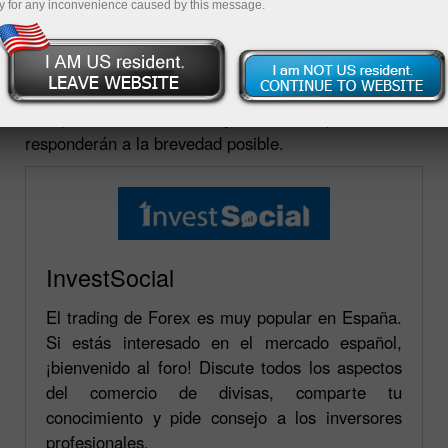
y for any inconvenience caused by this message.
En esta página presentamos una lista de foros en los
que se representa oficialmente a la compañía
InstaForex. Usted podrá formular sus preguntas en
cualquiera de estos foros y nuestros especialistas le
responderán a la brevedad posible.
InvestSocial
El trading de Forex es muy popular en España.
Si estás interesado en el mercado español,
¡bienvenido al foro! Discute todos los aspectos
del comercio de divisas, comparte tu
conocimiento y pide consejo a los inversores
profesionales.