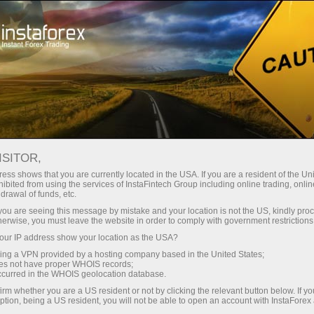
Haga una pausa
Foros
INVESTSOCIAL FORUM AND
ISITOR,
INSTAFOREX FOR TRADERS
ess shows that you are currently located in the USA. If you are a resident of the Uni
ibited from using the services of InstaFintech Group including online trading, online
drawal of funds, etc.
k you are seeing this message by mistake and your location is not the US, kindly pro
herwise, you must leave the website in order to comply with government restrictions
Abra una cuenta de operaciones
ur IP address show your location as the USA?
sing a VPN provided by a hosting company based in the United States;
oes not have proper WHOIS records;
Abra una cuenta demo
occurred in the WHOIS geolocation database.
irm whether you are a US resident or not by clicking the relevant button below. If y
ption, being a US resident, you will not be able to open an account with InstaForex