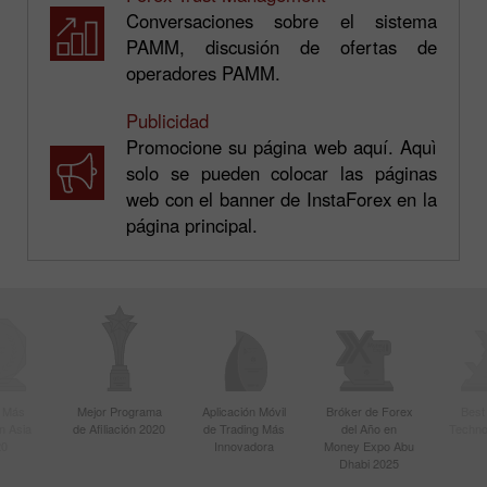
Conversaciones sobre el sistema
PAMM, discusión de ofertas de
operadores PAMM.
Publicidad
Promocione su página web aquí. Aquì
solo se pueden colocar las páginas
web con el banner de InstaForex en la
página principal.
r Más
Mejor Programa
Aplicación Móvil
Bróker de Forex
Best
n Asia
de Afiliación 2020
de Trading Más
del Año en
Techno
20
Innovadora
Money Expo Abu
Dhabi 2025