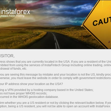
Acerca de InstaForex
Responsabilidad social InstaForex
ISITOR,
Responsabilidad social
ess shows that you are currently located in the USA. If you are a resident of the Uni
ibited from using the services of InstaFintech Group including online trading, online
InstaForex
drawal of funds, etc.
k you are seeing this message by mistake and your location is not the US, kindly pro
herwise, you must leave the website in order to comply with government restrictions
Uno de los principios fundamentales de la
ur IP address show your location as the USA?
compañía InstaForex es seguir la tesis "Un
sing a VPN provided by a hosting company based in the United States;
negocio con rostro humano". Al convertirse en
oes not have proper WHOIS records;
el bróker más abierto del mercado de divisas
occurred in the WHOIS geolocation database.
Forex, InstaForex trata de corresponder a los
irm whether you are a US resident or not by clicking the relevant button below. If y
ption, being a US resident, you will not be able to open an account with InstaForex
ideales que se dictan no solo por las reglas de