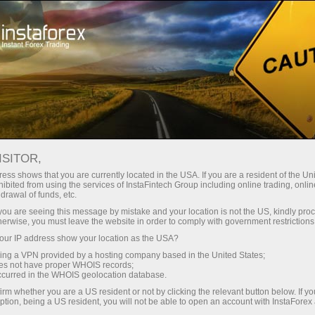
Campañas
Eventos
Operando en la cima
ISITOR,
Trade on top with
ess shows that you are currently located in the USA. If you are a resident of the Uni
ibited from using the services of InstaFintech Group including online trading, online
InstaForex
drawal of funds, etc.
k you are seeing this message by mistake and your location is not the US, kindly pro
herwise, you must leave the website in order to comply with government restrictions
InstaForex team strives to provide its clients
ur IP address show your location as the USA?
and partners with top-quality services. We stay
sing a VPN provided by a hosting company based in the United States;
true to our commitment in everything we do. We
oes not have proper WHOIS records;
offer a wide range of financial instruments,
occurred in the WHOIS geolocation database.
ensure you have favorable trading conditions
irm whether you are a US resident or not by clicking the relevant button below. If y
ption, being a US resident, you will not be able to open an account with InstaForex
and highly professional customer support, and