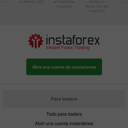
n Asia
de Afiliación 2020
de Trading Más
del Año en
Techno
20
Innovadora
Money Expo Abu
Dhabi 2025
Abra una cuenta de operaciones
Para traders
Todo para traders
Abrir una cuenta instantánea