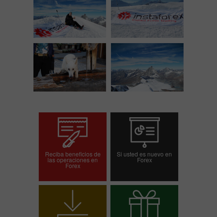
Reciba beneficios de
Si usted es nuevo en
las operaciones en
Forex
Forex
Abrir una cuenta de
Abrir una cuenta demo
operaciones