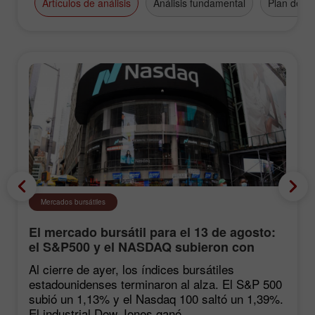
Artículos de análisis
Análisis fundamental
Plan de n
Mercados bursátiles
El mercado bursátil para el 13 de agosto:
el S&P500 y el NASDAQ subieron con
fuerza tras las estadísticas de inflación
Al cierre de ayer, los índices bursátiles
estadounidenses terminaron al alza. El S&P 500
subió un 1,13% y el Nasdaq 100 saltó un 1,39%.
El industrial Dow Jones ganó