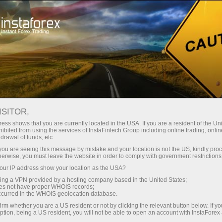
Para traders
Forex Analytics
Fotonoticias
FOTONOTICIAS
ISITOR,
ess shows that you are currently located in the USA. If you are a resident of the Uni
ibited from using the services of InstaFintech Group including online trading, online
drawal of funds, etc.
k you are seeing this message by mistake and your location is not the US, kindly pro
raciones
herwise, you must leave the website in order to comply with government restrictions
ur IP address show your location as the USA?
emo
sing a VPN provided by a hosting company based in the United States;
oes not have proper WHOIS records;
occurred in the WHOIS geolocation database.
irm whether you are a US resident or not by clicking the relevant button below. If y
ption, being a US resident, you will not be able to open an account with InstaForex