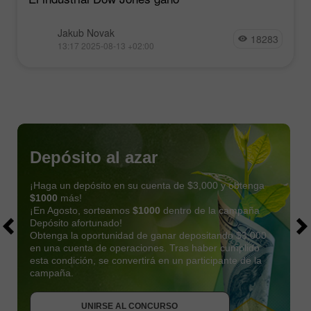
Jakub Novak
18283
13:17 2025-08-13 +02:00
Depósito al azar
¡Haga un depósito en su cuenta de $3,000 y obtenga
$1000
más!
¡En Agosto, sorteamos
$1000
dentro de la campaña
Depósito afortunado!
Obtenga la oportunidad de ganar depositando $3,000
en una cuenta de operaciones. Tras haber cumplido
esta condición, se convertirá en un participante de la
OBTENER BONO
campaña.
UNIRSE AL CONCURSO
UNIRSE AL CONCURSO
UNIRSE AL CONCURSO