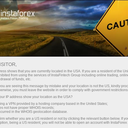
oản ngay lập tức
Tải nền tảng giao dịch Metatrader
 người mới bắt
Dành cho nhà đầu
Dành cho đối tác
Các chiế
đầu
tư
ở tài khoản demo
ISITOR,
ess shows that you are currently located in the USA. If you are a resident of the Uni
ibited from using the services of InstaFintech Group including online trading, online
drawal of funds, etc.
k you are seeing this message by mistake and your location is not the US, kindly pro
herwise, you must leave the website in order to comply with government restrictions
ur IP address show your location as the USA?
sing a VPN provided by a hosting company based in the United States;
oes not have proper WHOIS records;
occurred in the WHOIS geolocation database.
irm whether you are a US resident or not by clicking the relevant button below. If y
ption, being a US resident, you will not be able to open an account with InstaForex