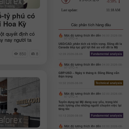
ố-tỷ phú có
i Hoa Kỳ
Các phân tích hàng đầu
ột quyết định có
Mức độ tương thích lên đến
06:00 2026-08-
y nay người ta
07 UTC--4
USD/CAD: phân tích và triển vọng. Đồng đô la
ũng có ý kiến cho
Canada tiếp tục giữ lợi thế so với đô la Mỹ
thì những người
850
8
12:39 2026-08-06
Fundamental analysis
con. Các tỷ phú Mỹ
hĩ này bằng chính
Mức độ tương thích lên đến
04:00 2026-08-
07 UTC--4
ố lượng con cái
GBP/USD – Ngày 6 tháng 8: Đồng Bảng vẫn
n khối tài sản của
thận trọng
 Hoa Kỳ đã giới
10:32 2026-08-06
Technical analysis
với thu nhập hàng
 lớn.
Mức độ tương thích lên đến
02:00 2026-08-
07 UTC--4
Tuyển dụng tại Mỹ đang suy yếu, trong khi
mức lương cho những người chuyển việc lại
tăng tốc
10:13 2026-08-06
Fundamental analysis
Mức độ tương thích lên đến
03:00 2026-08-