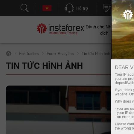
Hỗ trợ
Mở tài kh
Dành cho Nhà giao
Cho
dịch
For Traders
Forex Analytics
Tin tức hình ảnh
TIN TỨC HÌNH ẢNH
Mở tài khoản giao dịch
M
DEAR V
Your IP addr
you are proh
deposit/with
If you thin
website. Ot
Why does yo
- you are u
- your IP d
- an error 
Please conf
the wrong o