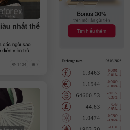
Bonus 30%
trên mỗi lần gửi tiền
giàu nhất thế
Tìm hiểu thêm
 các ngôi sao
 diễn viên trở
ững nghề được trả
giới. Tuy nhiên,
1404
7
ên nào cũng có số
iễn xuất. Hãy tìm
iễn viên thành
 đại ngay hôm nay.
cho bạn biết họ đã
của mình như thế