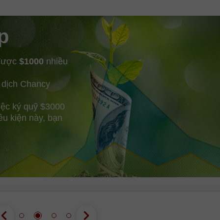
p
 được
$1000
nhiều
 dịch Chancy
iệc ký quỹ $3000
ều kiện này, bạn