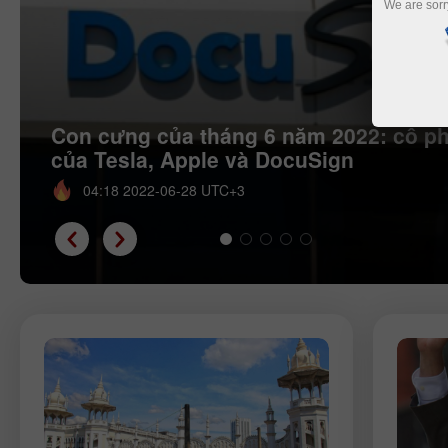
We are sorr
Con cưng của tháng 6 năm 2022: cổ ph
của Tesla, Apple và DocuSign
04:18 2022-06-28 UTC+3