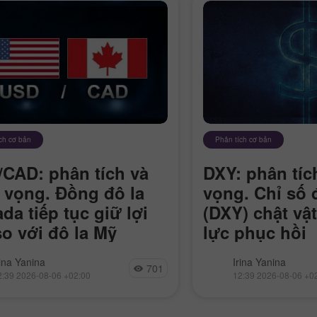
ch cơ bản
Phân tích cơ bản
CAD: phân tích và
DXY: phân tích
n vọng. Đồng đô la
vọng. Chỉ số 
da tiếp tục giữ lợi
(DXY) chật vậ
so với đô la Mỹ
lực phục hồi
D/CAD đang giao dịch giảm
DXY vẫn trong trạng 
rina Yanina
Irina Yanina
701
ứ Năm, với phe bán nhắm tới
trong bối cảnh gia tă
2:39 2026-08-06 +02:00
12:39 2026-08-06 +0
há vỡ mốc tâm lý 1.4000. Giá
thỏa thuận hòa bình 
 phục hồi nhẹ sau khi chạm
năng Fed sẽ tăng lãi 