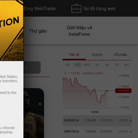
Khởi động WebTrader
Sơ đồ trang web
Giới thiệu về
n dịch
Thư giãn
InstaForex
Tiền tệ
Crypto
Cổ phiếu
M5
M15
M30
H1
H4
D1
W1
Nạp tiền gửi
C
1
.
1
5
4
3
0
0
.
0
0
0
0
0
0
.
0
0
%
ted States,
 transfers,
ceed to the
.
EURUSD.fx
1.15430
-0.00100
-0.09%
ou choose
 anyway.
GBPUSD.fx
1.34640
-0.00040
-0.03%