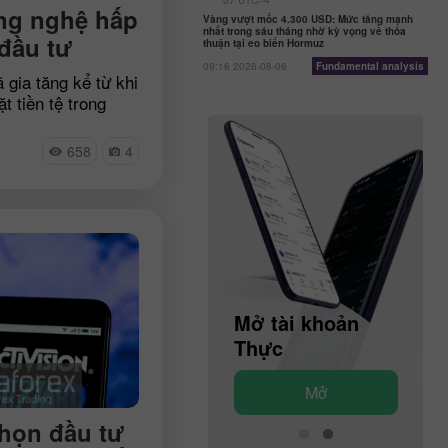
07 UTC--4
ng nghệ hấp
Vàng vượt mốc 4.300 USD: Mức tăng mạnh
nhất trong sáu tháng nhờ kỳ vọng về thỏa
đầu tư
thuận tại eo biển Hormuz
09:16 2026-08-06
Fundamental analysis
 gia tăng kể từ khi
t tiền tệ trong
 cảnh này, cổ
a Mỹ đã kết thúc
658
4
 năm của họ. Các
ằng việc bán tháo
sẽ tiếp tục diễn ra
ng khai cảnh báo
khả năng sụt giảm
ng quý tới. Tuy
ất cả các công ty
h hưởng nặng nề.
Mở tài khoản
Mở tài khoản
tên 4 colossi trên
Demo
Thực
hoán Mỹ có thể
thoái và thậm chí
Mở
Mở
g thời điểm khó
họn đầu tư