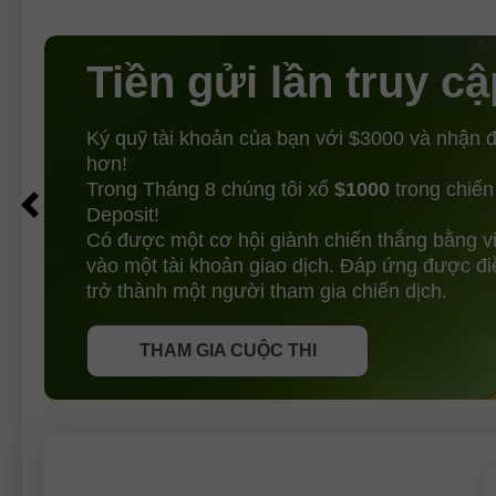
Tiền gửi lần truy cậ
Ký quỹ tài khoản của bạn với $3000 và nhận
hơn!
Trong Tháng 8 chúng tôi xổ
$1000
trong chiến
Deposit!
Có được một cơ hội giành chiến thắng bằng v
vào một tài khoản giao dịch. Đáp ứng được đi
NHẬN THƯỞNG
trở thành một người tham gia chiến dịch.
THAM GIA CUỘC THI
THAM GIA CUỘC THI
THAM GIA CUỘC THI