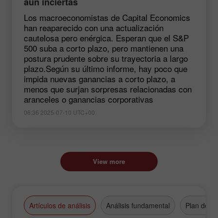
aún inciertas
Los macroeconomistas de Capital Economics
han reaparecido con una actualización
cautelosa pero enérgica. Esperan que el S&P
500 suba a corto plazo, pero mantienen una
postura prudente sobre su trayectoria a largo
plazo.Según su último informe, hay poco que
impida nuevas ganancias a corto plazo, a
menos que surjan sorpresas relacionadas con
aranceles o ganancias corporativas
06:36 2025-07-10 UTC+00
View more
Artículos de análisis
Análisis fundamental
Plan de n