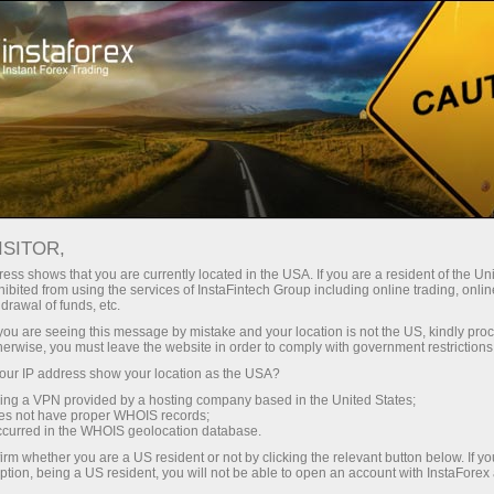
Tome un descanso
Humor Forex
ISITOR,
Humor Forex
ess shows that you are currently located in the USA. If you are a resident of the Uni
ibited from using the services of InstaFintech Group including online trading, online
drawal of funds, etc.
k you are seeing this message by mistake and your location is not the US, kindly pro
Aqui encontrara chistes, muchos dibujos
herwise, you must leave the website in order to comply with government restrictions
animados y caricaturas amistosas sobre los
ur IP address show your location as the USA?
temas mas candentes de la economia mundial.
sing a VPN provided by a hosting company based in the United States;
Por cierto, las descripciones de las imagenes
oes not have proper WHOIS records;
contienen una gran cantidad de informacion util.
occurred in the WHOIS geolocation database.
irm whether you are a US resident or not by clicking the relevant button below. If y
ption, being a US resident, you will not be able to open an account with InstaForex