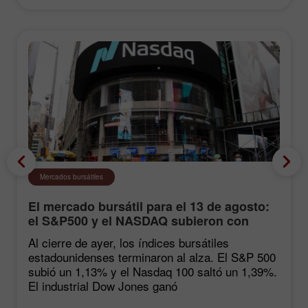
Mercados bursátiles
El mercado bursátil para el 13 de agosto:
el S&P500 y el NASDAQ subieron con
fuerza tras las estadísticas de inflación
Al cierre de ayer, los índices bursátiles
estadounidenses terminaron al alza. El S&P 500
subió un 1,13% y el Nasdaq 100 saltó un 1,39%.
El industrial Dow Jones ganó