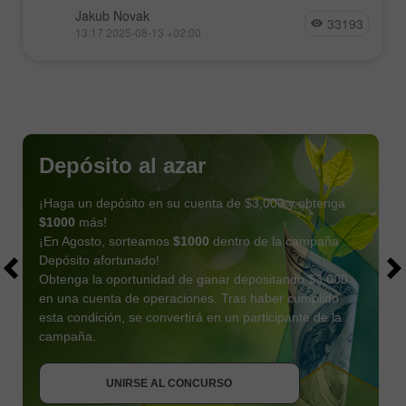
Jakub Novak
33193
13:17 2025-08-13 +02:00
Depósito al azar
¡Haga un depósito en su cuenta de $3,000 y obtenga
$1000
más!
¡En Agosto, sorteamos
$1000
dentro de la campaña
Depósito afortunado!
Obtenga la oportunidad de ganar depositando $3,000
en una cuenta de operaciones. Tras haber cumplido
esta condición, se convertirá en un participante de la
OBTENER BONO
campaña.
UNIRSE AL CONCURSO
UNIRSE AL CONCURSO
UNIRSE AL CONCURSO