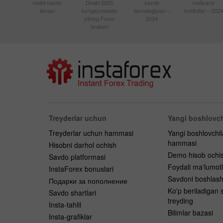
mobil savdo
Dhabi 2025
savdo
moliyaviy
ilovasi
ko'rgazmasida
texnologiyasi –
institutlar – 202
yilning Forex
2024
brokeri
Treyderlar uchun
Yangi boshlovch
Treyderlar uchun hammasi
Yangi boshlovchi
hammasi
Hisobni darhol ochish
Demo hisob ochi
Savdo platformasi
Foydali ma'lumotl
InstaForex bonuslari
Savdoni boshlas
Подарки за пополнение
Ko'p beriladigan s
Savdo shartlari
treyding
Insta-tahlil
Bilimlar bazasi
Insta-grafiklar