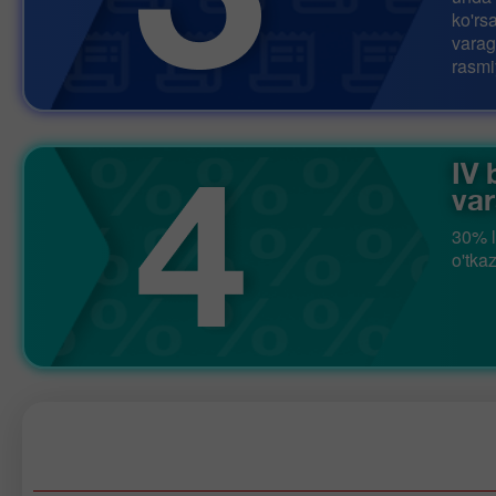
ko'rs
varag
rasmi
IV 
var
30% l
o'tkaz