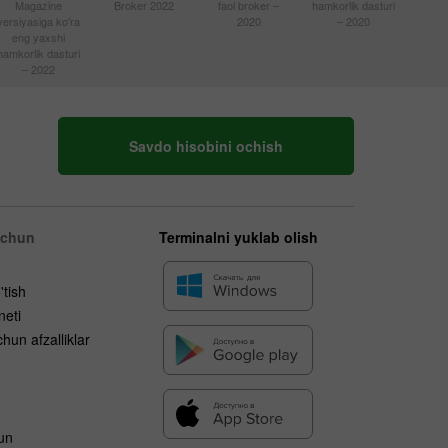
Magazine
Broker 2022
faol broker –
hamkorlik dasturi
versiyasiga ko'ra
2020
– 2020
eng yaxshi
hamkorlik dasturi
– 2022
Savdo hisobini ochish
uchun
Terminalni yuklab olish
'tish
neti
hun afzalliklar
un