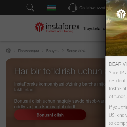
Qo'llab-quvvatlash
Treyderlar uchun
bo
Промоакции
Бонусы
Бонус 30%
DEAR VI
Har bir to'ldirish uchun 30%
Your IP a
resident 
InstaForeks kompaniyasi o'zining barcha mijozlariga o'z
InstaFint
taklif etadi.
of funds,
Bonusni olish uchun haqiqiy savdo hisob-varag'i* ni ro'yx
oddiy va juda kam vaqtni oladi.
If you th
Bonusni olish
US, kindl
to compl