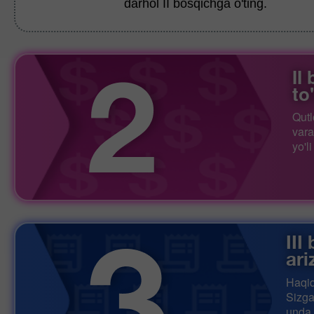
darhol II bosqichga o'ting.
II
to
Qutl
vara
yo'l
III
ari
Haqiq
Sizga
unda 