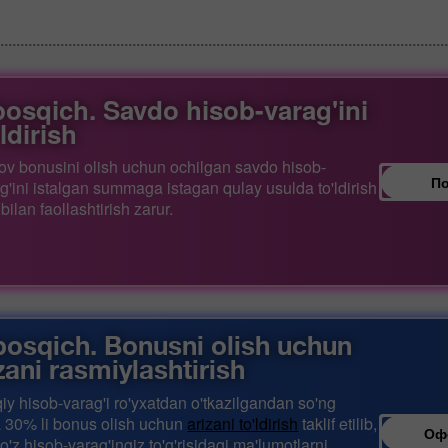
 bosqich. Savdo hisob-varag'ini
'ldirish
ov bonusini olish uchun ochilgan savdo hisob-
По
g'ini istalgan summaga istagan qulay usulda to'ldirish
i bilan faollashtirish zarur.
 bosqich. Bonusni olish uchun
zani rasmiylashtirish
iy hisob-varag'i ro'yxatdan o'tkazilgandan so'ng
 30% li bonus olish uchun
arizani to'ldirish
taklif etilib,
Оф
o'z hisob-varag'ingiz to'g'risidagi ma'lumotlarni