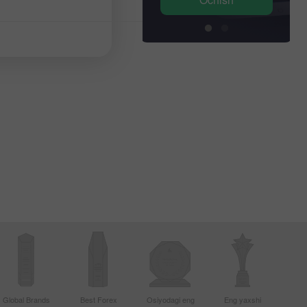
Global Brands
Best Forex
Osiyodagi eng
Eng yaxshi