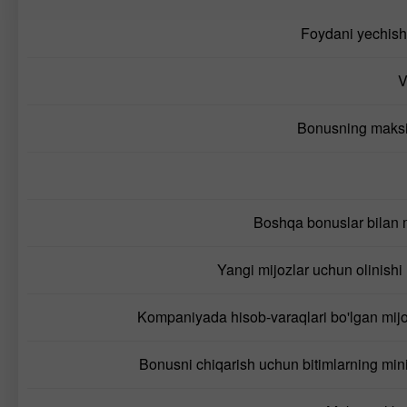
Foydani yechish
V
Bonusning maks
Boshqa bonuslar bilan 
Yangi mijozlar uchun olinishi
Kompaniyada hisob-varaqlari bo'lgan mij
Bonusni chiqarish uchun bitimlarning mi