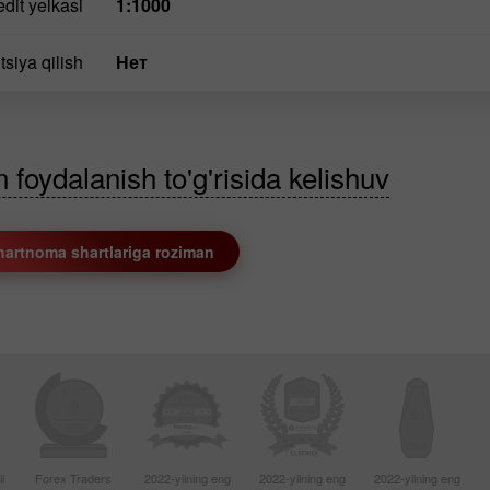
dit yelkasi
1:1000
siya qilish
нет
foydalanish to'g'risida kelishuv
hartnoma shartlariga roziman
i
Forex Traders
2022-yilning eng
2022-yilning eng
2022-yilning eng