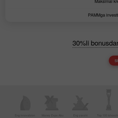
Maksimal kre
PAMMga investit
30%li bonusdan 
S
Eng innovatsion
Money Expo Abu
Eng yaxshi
Top 100 ishonchl