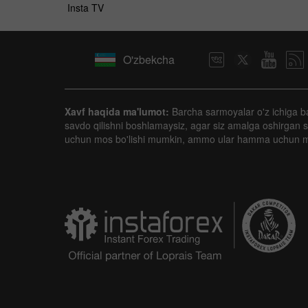
Insta TV
O'zbekcha
Xavf haqida ma'lumot:
Barcha sarmoyalar o'z ichiga ba'zi
savdo qilishni boshlamaysiz, agar siz amalga oshirgan sh
uchun mos bo'lishi mumkin, ammo ular hamma uchun 