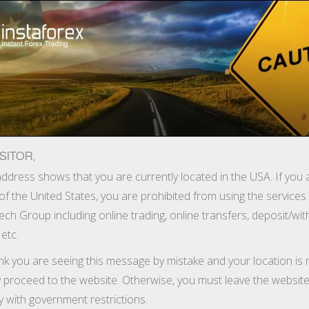
Hisob-varag'ini tez ochish
Savdo platformasi
Endi ish
shlayotganlar
Investorlar uchun
Hamkorlar uchun
Promoaks
uchun
SITOR,
 bonus
ddress shows that you are currently located in the USA. If you 
of the United States, you are prohibited from using the services
 savdo hisob-varag'iga 30% miqdorida qutlov bonusini olish noy
ech Group including online trading, online transfers, deposit/wi
 etc.
atdan o'tkazish va talabnoma shaklini to'ldirish kerak. Bu jarayn
ink you are seeing this message by mistake and your location is 
y proceed to the website. Otherwise, you must leave the website
y with government restrictions.