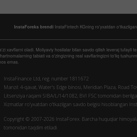
InstaForeks brendi
InstaFintech KGning ro'yxatdan o'tkazilgan
 xavflarni oladi. Moliyaviy hosilalar bilan savdo qilish leveraj tufayli te
artnomalarning tabiati va o'zingizning real xavflaringizni to'liq tushun
mos emas.
InstaFinance Ltd, reg. number 1811672
Manzil: 4-qavat, Water's Edge binosi, Meridian Plaza, Road Town
Litsenziya raqami SIBA/L/14/1082, BVI FSC tomonidan berilg
Xizmatlar ro'yxatdan o'tkazilgan savdo belgisi hisoblangan Inst
Copyright © 2007-2026 InstaForex. Barcha huquqlar himoyala
tomonidan taqdim etiladi.