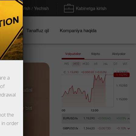
To'ldirish / Yechish
Kabinetga kirish
iyalar
Tanaffuz qil
Kompaniya haqida
Valyutalar
Kripto
Aksiyalar
M5
M15
M30
H1
H4
D1
W1
C
1
.
1
5
2
9
0
+
0
.
0
0
0
2
0
(
+
0
.
0
2
%
)
are a
 of
ob imkoniyatini
thdrawal
larning har biri
not the
EURUSD.fx
1.15290
+0.00040
+0.03%
 in order
GBPUSD.fx
1.34420
-0.00130
-0.10%