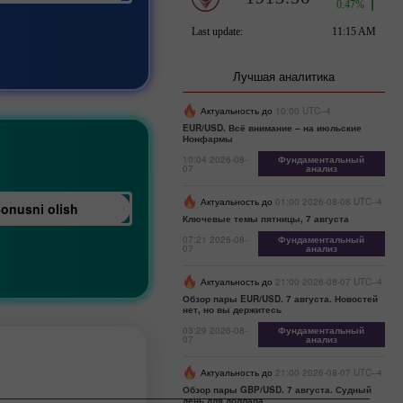
Лучшая аналитика
Актуальность до
10:00 UTC--4
EUR/USD. Всё внимание – на июльские
Нонфармы
10:04 2026-08-
Фундаментальный
07
анализ
Актуальность до
01:00 2026-08-08 UTC--4
onusni olish
Ключевые темы пятницы, 7 августа
07:21 2026-08-
Фундаментальный
07
анализ
Актуальность до
21:00 2026-08-07 UTC--4
Обзор пары EUR/USD. 7 августа. Новостей
нет, но вы держитесь
03:29 2026-08-
Фундаментальный
07
анализ
Актуальность до
21:00 2026-08-07 UTC--4
Обзор пары GBP/USD. 7 августа. Судный
день для доллара