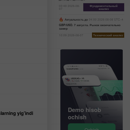
03:49 2026-08-
Фундаментальный
07
анализ
Актуальность до
04:00 2026-08-08 UTC--4
GBP/USD. 7 августа. Рынок окончательно
замер
10:09 2026-08-07
Технический анализ
Haqiqiy hisob
Demo hisob
ochish
ochish
Ochish
Ochish