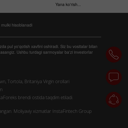
Yana ko'rish...
 mulki hisoblanadi
zda pul yo'qotish xavfini oshiradi. Siz bu vositalar bilan
masangiz. Ushbu turdagi sarmoyalar ba'zi investorlar
, Tortola, Britaniya Virgin orollari
an
aForeks brendi ostida taqdim etiladi.
ngan. Moliyaviy xizmatlar InstaFintech Group