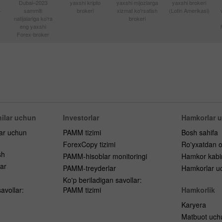
Dubai–2023
yaxshi kripto
yaxshi mijozlarga
yaxshi brokeri
4
sammiti
brokeri
xizmat ko'rsatish
(Lotin Amerikasi)
natijalariga ko'ra
brokeri
eng yaxshi
Forex-broker
ilar uchun
Investorlar
Hamkorlar 
lar uchun
PAMM tizimi
Bosh sahifa
ForexCopy tizimi
Ro'yxatdan o
sh
PAMM-hisoblar monitoringi
Hamkor kabi
ar
PAMM-treyderlar
Hamkorlar uc
h
Ko'p beriladigan savollar:
avollar:
PAMM tizimi
Hamkorlik
Karyera
Matbuot uch