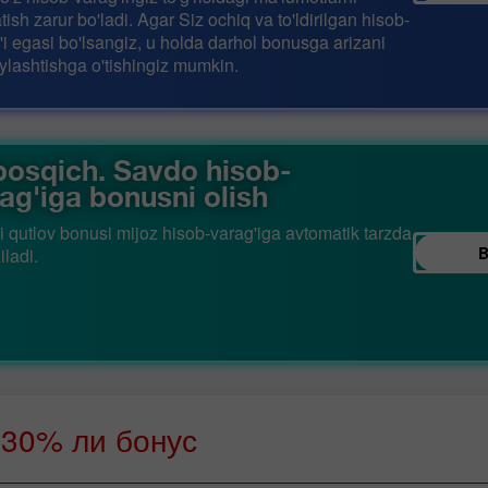
atish zarur bo'ladi. Agar Siz ochiq va to'ldirilgan hisob-
'i egasi bo'lsangiz, u holda darhol bonusga arizani
ylashtishga o'tishingiz mumkin.
bosqich. Savdo hisob-
ag'iga bonusni olish
i qutlov bonusi mijoz hisob-varag'iga avtomatik tarzda
B
iladi.
30% ли бонус