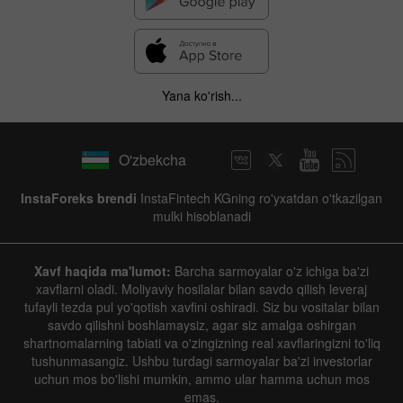
Yana ko'rish...
O'zbekcha
InstaForeks brendi
InstaFintech KGning ro'yxatdan o'tkazilgan
mulki hisoblanadi
Xavf haqida ma'lumot:
Barcha sarmoyalar o'z ichiga ba'zi
xavflarni oladi. Moliyaviy hosilalar bilan savdo qilish leveraj
tufayli tezda pul yo'qotish xavfini oshiradi. Siz bu vositalar bilan
savdo qilishni boshlamaysiz, agar siz amalga oshirgan
shartnomalarning tabiati va o'zingizning real xavflaringizni to'liq
tushunmasangiz. Ushbu turdagi sarmoyalar ba'zi investorlar
uchun mos bo'lishi mumkin, ammo ular hamma uchun mos
emas.