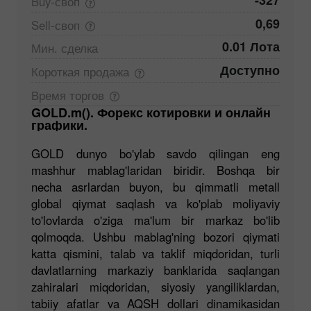
-327
Buy-своп
0,69
Sell-своп
0.01 Лота
Мин.
сделка
Доступно
Короткая
продажа
Время
торгов
GOLD.m(). Форекс котировки и онлайн
графики.
GOLD dunyo bo'ylab savdo qilingan eng
mashhur mablag'laridan biridir. Boshqa bir
necha asrlardan buyon, bu qimmatli metall
global qiymat saqlash va ko'plab moliyaviy
to'lovlarda o'ziga ma'lum bir markaz bo'lib
qolmoqda. Ushbu mablag'ning bozori qiymati
katta qismini, talab va taklif miqdoridan, turli
davlatlarning markaziy banklarida saqlangan
zahiralari miqdoridan, siyosiy yangiliklardan,
tabiiy afatlar va AQSH dollari dinamikasidan