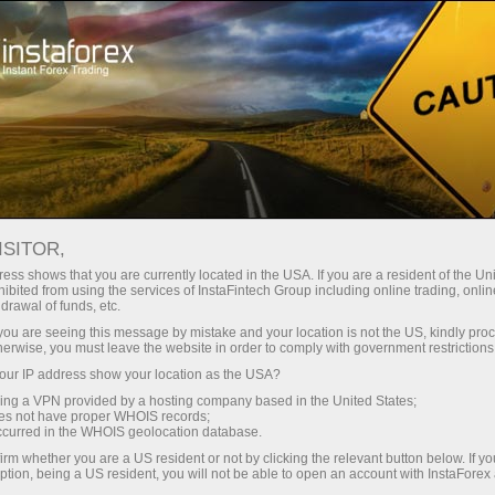
Treyderlar uchun
Savdo shartlari
Savdo vositalari
GOLD.M
ISITOR,
ess shows that you are currently located in the USA. If you are a resident of the Uni
ibited from using the services of InstaFintech Group including online trading, online
GOLD.m
drawal of funds, etc.
k you are seeing this message by mistake and your location is not the US, kindly pro
herwise, you must leave the website in order to comply with government restrictions
4327.65
(
%)
10 Aug 2026 03:51
ur IP address show your location as the USA?
sing a VPN provided by a hosting company based in the United States;
oes not have proper WHOIS records;
Купить
Продать
occurred in the WHOIS geolocation database.
4327.65
4327.53
irm whether you are a US resident or not by clicking the relevant button below. If y
ption, being a US resident, you will not be able to open an account with InstaForex