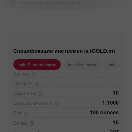
Taqqoslash uchun aktiv tanlang
Спецификация инструмента (GOLD.m)
Insta.Standard счета
Insta.Pro счета
Insta.Zero с
Купить
Продать
10
Комиссия
1:1000
Кредитное
плечо
100 ounces
Лот
15
Спред