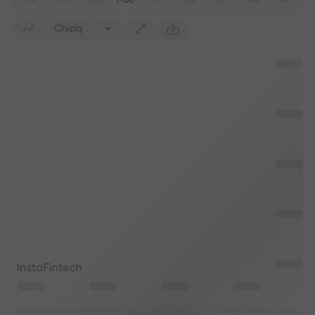
M1
M5
M15
M30
H1
H4
1D
1W
1M
Chiziq