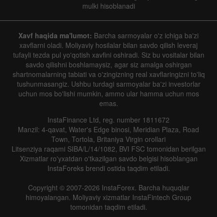
mulki hisoblanadi
Xavf haqida ma'lumot:
Barcha sarmoyalar o'z ichiga ba'zi
xavflarni oladi. Moliyaviy hosilalar bilan savdo qilish leveraj
tufayli tezda pul yo'qotish xavfini oshiradi. Siz bu vositalar bilan
savdo qilishni boshlamaysiz, agar siz amalga oshirgan
shartnomalarning tabiati va o'zingizning real xavflaringizni to'liq
tushunmasangiz. Ushbu turdagi sarmoyalar ba'zi investorlar
uchun mos bo'lishi mumkin, ammo ular hamma uchun mos
emas.
InstaFinance Ltd, reg. number 1811672
Manzil: 4-qavat, Water's Edge binosi, Meridian Plaza, Road
Town, Tortola, Britaniya Virgin orollari
Litsenziya raqami SIBA/L/14/1082, BVI FSC tomonidan berilgan
Xizmatlar ro'yxatdan o'tkazilgan savdo belgisi hisoblangan
InstaForeks brendi ostida taqdim etiladi.
Copyright © 2007-2026 InstaForex. Barcha huquqlar
himoyalangan. Moliyaviy xizmatlar InstaFintech Group
tomonidan taqdim etiladi.