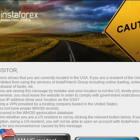
Investorlar uchun
Pamm-Tizimi
ISITOR,
ess shows that you are currently located in the USA. If you are a resident of the Uni
ibited from using the services of InstaFintech Group including online trading, online
drawal of funds, etc.
k you are seeing this message by mistake and your location is not the US, kindly pro
herwise, you must leave the website in order to comply with government restrictions
ur IP address show your location as the USA?
sing a VPN provided by a hosting company based in the United States;
oes not have proper WHOIS records;
occurred in the WHOIS geolocation database.
irm whether you are a US resident or not by clicking the relevant button below. If y
ption, being a US resident, you will not be able to open an account with InstaForex
y for any inconvenience caused by this message.