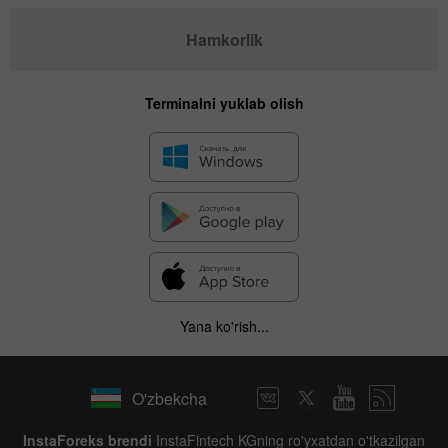
Hamkorlik
Terminalni yuklab olish
Yana ko'rish...
O'zbekcha
InstaForeks brendi
InstaFintech KGning ro'yxatdan o'tkazilgan