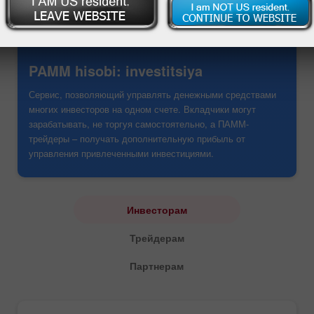
PAMM hisobi: investitsiya
Сервис, позволяющий управлять денежными средствами
многих инвесторов на одном счете. Вкладчики могут
зарабатывать, не торгуя самостоятельно, а ПАММ-
трейдеры – получать дополнительную прибыль от
управления привлеченными инвестициями.
Инвесторам
Трейдерам
Партнерам