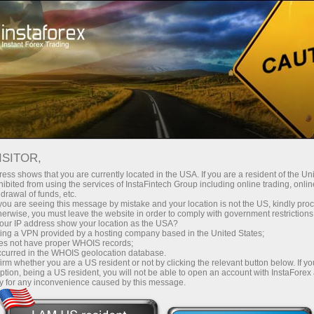
निवेशकों के लिए
PAMM सिस्टम
ISITOR,
ess shows that you are currently located in the USA. If you are a resident of the Uni
ibited from using the services of InstaFintech Group including online trading, online
drawal of funds, etc.
k you are seeing this message by mistake and your location is not the US, kindly pro
herwise, you must leave the website in order to comply with government restrictions
ur IP address show your location as the USA?
sing a VPN provided by a hosting company based in the United States;
oes not have proper WHOIS records;
occurred in the WHOIS geolocation database.
irm whether you are a US resident or not by clicking the relevant button below. If y
ption, being a US resident, you will not be able to open an account with InstaForex
y for any inconvenience caused by this message.