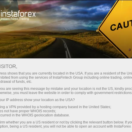
InstaForex के बारे में
इंस्टास्पोर्ट
ISITOR,
इंस्टास्पोर्ट
ess shows that you are currently located in the USA. If you are a resident of the Uni
ibited from using the services of InstaFintech Group including online trading, online
drawal of funds, etc.
महत्वाकांक्षी, दृढ़ और मजबूत इरादों वाले - ये गुण हमारे सभी
k you are seeing this message by mistake and your location is not the US, kindly pro
पार्टनर्स और ब्रांड एंबेसडर में है। उनके उदाहरण से प्रेरणा लें
herwise, you must leave the website in order to comply with government restrictions
और नई जीत हासिल करें
ur IP address show your location as the USA?
sing a VPN provided by a hosting company based in the United States;
oes not have proper WHOIS records;
occurred in the WHOIS geolocation database.
irm whether you are a US resident or not by clicking the relevant button below. If y
ption, being a US resident, you will not be able to open an account with InstaForex