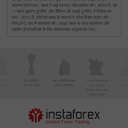
सामान्य पार्टनरथा। क्लब ने कई शानदार जीत हासिल की। 2010 में, यह
-1 चयन यूक्रेन टूर्नामेंट और चैंपियन की लड़ाई टूर्नामेंट में विजेता बन
गया। 2011 में, टॉरनेडो क्लब के सदस्यों ने ग्रैंड मिक्स फाइट और
PROFC कप में पदयात्रा की। फाइट क्लब के साथ प्रायोजन और
सहयोग इंस्टाफॉरेक्स के लिए सकारात्मक अनुभव बन गया।
बसे सक्रिय
बेस्ट एफिलिएट
मोस्ट इनोवेटिव मोबाइल
Forex Broker of
Best
 2020
प्रोग्राम 2020
ट्रेडिंग एप्लिकेशन
the Year at
Techno
Money Expo Abu
Dhabi 2025