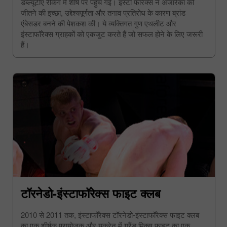
डब्ल्यूटीए रैंकिंग में शीर्ष पर पहुंच गई। इंस्टा फॉरेक्स ने अजारेंका को
जीतने की इच्छा, उद्देश्यपूर्णता और तनाव प्रतिरोध के कारण ब्रांड
एंबेसडर बनने की पेशकश की। ये व्यक्तिगत गुण एथलीट और
इंस्टाफॉरेक्स ग्राहकों को एकजुट करते हैं जो सफल होने के लिए जरूरी
हैं।
टॉरनेडो-इंस्टाफॉरेक्स फाइट क्लब
2010 से 2011 तक, इंस्टाफॉरेक्स टॉरनेडो-इंस्टाफॉरेक्स फाइट क्लब
का एक शीर्षक प्रायोजक और यूक्रेन में ग्रैंड मिक्स फाइट का एक