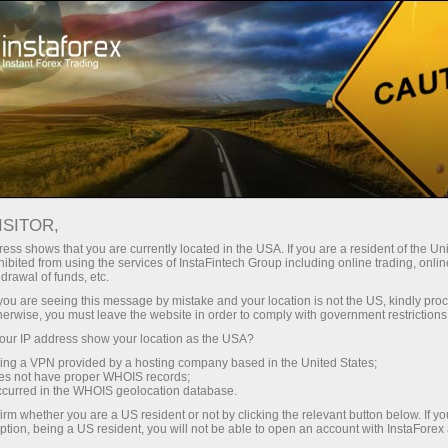
เกี่ยวกับ InstaForex
InstaSport
ISITOR,
InstaSport
ess shows that you are currently located in the USA. If you are a resident of the Uni
ibited from using the services of InstaFintech Group including online trading, online
drawal of funds, etc.
ทะเยอทะยาน, มุ่งมั่น และแน่วแน่ นี้เป็นทุกอย่างที่
k you are seeing this message by mistake and your location is not the US, kindly pro
มีในหุ้นส่วนและแบรนแอมบ่าเดอร์ของทางเรา
herwise, you must leave the website in order to comply with government restrictions
มาสร้างแรงบันดาลใจจากตัวอย่างของพวกเขา
ur IP address show your location as the USA?
และมุ่งหน้าสู่ชัยชนะต่อไป
sing a VPN provided by a hosting company based in the United States;
oes not have proper WHOIS records;
occurred in the WHOIS geolocation database.
irm whether you are a US resident or not by clicking the relevant button below. If y
ption, being a US resident, you will not be able to open an account with InstaForex