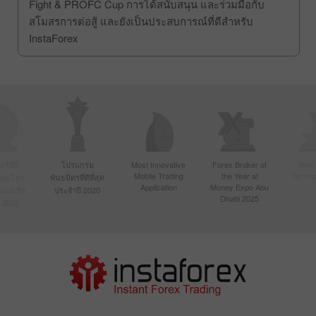
Fight & PROFC Cup การได้สนับสนุน และร่วมมือกับ
สโมสรการต่อสู้ และยังเป็นประสบการณ์ที่ดีสำหรับ
InstaForex
์ที่มี
โปรแกรม
Most Innovative
Forex Broker of
Best
Mobile Trading
the Year at
Techno
ื่อนไหว
พันธมิตรที่ดีที่สุด
Application
Money Expo Abu
ในเอเชีย
ประจำปี 2020
Dhabi 2025
 2020