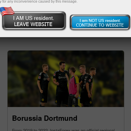
y for any inconvenience caused by this message.
ย
Borussia Dortmund
From 2019 to 2022, InstaForex was an official regional