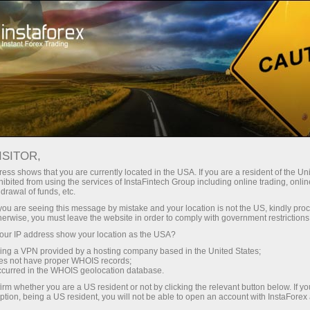
สำหรับเทรดเดอร์
เงื่อนไขการเทรด
โฮสติ้ง VPS
ISITOR,
โฮสติ้ง Forex VPS -
ess shows that you are currently located in the USA. If you are a resident of the Uni
ibited from using the services of InstaFintech Group including online trading, online
เซิร์ฟเวอร์เทรดที่รวดเร็ว
drawal of funds, etc.
k you are seeing this message by mistake and your location is not the US, kindly pro
และเสถียร
herwise, you must leave the website in order to comply with government restrictions
ur IP address show your location as the USA?
sing a VPN provided by a hosting company based in the United States;
VPS เป็นเครื่องมือที่จะช่วยให้คุณจัดการการซื้อ
oes not have proper WHOIS records;
ขายในตลาดฟอเร็กซ์ได้อย่างเหมาะสม เซิร์ฟเวอร์
occurred in the WHOIS geolocation database.
มีพื้นที่จ่ายพลังงานสำรองที่ทำให้สามารถเข้าถึง
irm whether you are a US resident or not by clicking the relevant button below. If y
ได้และเชื่อถือได้ 24/7 มันได้รับการออกแบบมา
ption, being a US resident, you will not be able to open an account with InstaForex