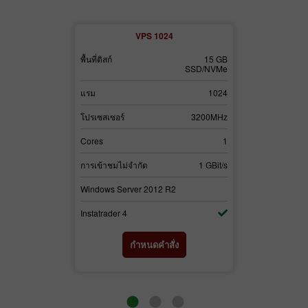
2
VPS 1024
30 GB
พื้นที่ดิสก์
15 GB
พื้นที่ดิสก์
SSD/NVMe
SSD/NVMe
3072
แรม
1024
แรม
3700MHz
โปรเซสเซอร์
3200MHz
โปรเซสเซอร์
2
Cores
1
Cores
1 GBit/s
การเข้าชมไม่จำกัด
1 GBit/s
การเข้าชมไม่จำ
2
Windows Server 2012 R2
Windows Serv
Instatrader 4
Instatrader 4
่ง
กำหนดคำสั่ง
ก