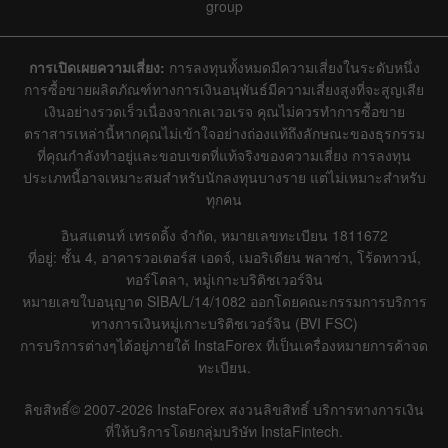
group
การเปิดเผยความเสี่ยง:
การลงทุนทั้งหมดมีความเสี่ยงในระดับหนึ่ง
การซื้อขายผลิตภัณฑ์ทางการเงินอนุพันธ์มีความเสี่ยงสูงที่จะสูญเสีย
เงินอย่างรวดเร็วเนื่องจากเลเวอเรจ คุณไม่ควรทำการซื้อขาย
ตราสารเหล่านี้หากคุณไม่เข้าใจอย่างถ่องแท้ถึงลักษณะของธุรกรรม
ที่คุณกำลังทำอยู่และขอบเขตที่แท้จริงของความเสี่ยง การลงทุน
ประเภทนี้อาจเหมาะสมสำหรับนักลงทุนบางราย แต่ไม่เหมาะสำหรับ
ทุกคน
อินสแตนท์ เทรดดิ้ง จำกัด, หมายเลขทะเบียน 1811672
ที่อยู่: ชั้น 4, อาคารวอเตอร์ส เอดจ์, เมอริเดียน พลาซ่า, โร้ดทาวน์,
ทอร์โตลา, หมู่เกาะบริติชเวอร์จิน
หมายเลขใบอนุญาต SIBA/L/14/1082 ออกโดยคณะกรรมการบริการ
ทางการเงินหมู่เกาะบริติชเวอร์จิน (BVI FSC)
การบริการต่างๆได้อยู่ภายใต้ InstaForex ที่เป็นเครื่องหมายการค้าจด
ทะเบียน.
ลิขสิทธิ์© 2007-2026 InstaForex สงวนลิขสิทธิ์ บริการทางการเงิน
ที่ให้บริการโดยกลุ่มบริษัท InstaFintech.