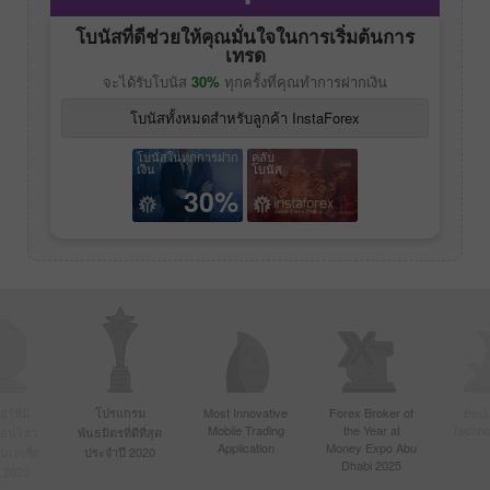
โบนัสที่ดีช่วยให้คุณมั่นใจในการเริ่มต้นการ
เทรด
จะได้รับโบนัส
30%
ทุกครั้งที่คุณทำการฝากเงิน
โบนัสทั้งหมดสำหรับลูกค้า InstaForex
โบนัสในทุกการฝาก
คลับ
เงิน
โบนัส
30%
์ที่มี
โปรแกรม
Most Innovative
Forex Broker of
Best
Mobile Trading
the Year at
Techno
ื่อนไหว
พันธมิตรที่ดีที่สุด
Application
Money Expo Abu
ในเอเชีย
ประจำปี 2020
Dhabi 2025
 2020