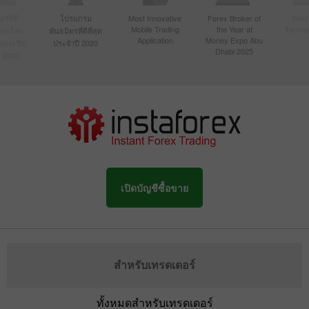
์ที่มี
โปรแกรม
Most Innovative
Forex Broker of
Best
Mobile Trading
the Year at
Techno
ื่อนไหว
พันธมิตรที่ดีที่สุด
Application
Money Expo Abu
ในเอเชีย
ประจำปี 2020
Dhabi 2025
 2020
เปิดบัญชีซื้อขาย
สำหรับเทรดเดอร์
ทั้งหมดสำหรับเทรดเดอร์