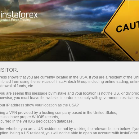
พักชั่วครู่
พบพวกเราได้ในโซเชียลเน็ตเวิร์ก
บล็อกของทางบริษัท
ISITOR,
ess shows that you are currently located in the USA. If you are a resident of the Uni
ibited from using the services of InstaFintech Group including online trading, online
drawal of funds, etc.
k you are seeing this message by mistake and your location is not the US, kindly pro
เปิดบัญชีซื้อขาย
herwise, you must leave the website in order to comply with government restrictions
ur IP address show your location as the USA?
เปิดบัญชีเดโม่
sing a VPN provided by a hosting company based in the United States;
oes not have proper WHOIS records;
occurred in the WHOIS geolocation database.
irm whether you are a US resident or not by clicking the relevant button below. If y
ption, being a US resident, you will not be able to open an account with InstaForex