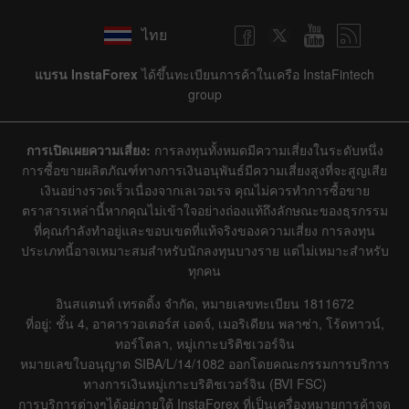
ไทย
แบรน InstaForex
ได้ขึ้นทะเบียนการค้าในเครือ InstaFintech
group
การเปิดเผยความเสี่ยง:
การลงทุนทั้งหมดมีความเสี่ยงในระดับหนึ่ง
การซื้อขายผลิตภัณฑ์ทางการเงินอนุพันธ์มีความเสี่ยงสูงที่จะสูญเสีย
เงินอย่างรวดเร็วเนื่องจากเลเวอเรจ คุณไม่ควรทำการซื้อขาย
ตราสารเหล่านี้หากคุณไม่เข้าใจอย่างถ่องแท้ถึงลักษณะของธุรกรรม
ที่คุณกำลังทำอยู่และขอบเขตที่แท้จริงของความเสี่ยง การลงทุน
ประเภทนี้อาจเหมาะสมสำหรับนักลงทุนบางราย แต่ไม่เหมาะสำหรับ
ทุกคน
อินสแตนท์ เทรดดิ้ง จำกัด, หมายเลขทะเบียน 1811672
ที่อยู่: ชั้น 4, อาคารวอเตอร์ส เอดจ์, เมอริเดียน พลาซ่า, โร้ดทาวน์,
ทอร์โตลา, หมู่เกาะบริติชเวอร์จิน
หมายเลขใบอนุญาต SIBA/L/14/1082 ออกโดยคณะกรรมการบริการ
ทางการเงินหมู่เกาะบริติชเวอร์จิน (BVI FSC)
การบริการต่างๆได้อยู่ภายใต้ InstaForex ที่เป็นเครื่องหมายการค้าจด