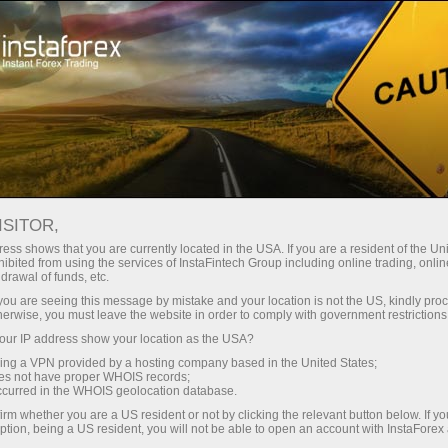
เอกสสารที่สำคัญ
About InstaForex
ISITOR,
เอกสารที่สำคัญ
ess shows that you are currently located in the USA. If you are a resident of the Uni
ibited from using the services of InstaFintech Group including online trading, online
drawal of funds, etc.
ในหน้านี้คุณจะพบเอกสสารพื้นฐานที่กำหนด
k you are seeing this message by mistake and your location is not the US, kindly pro
ความสัมพันธ์ระหว่าง InstaForex และลูกค้าของ
herwise, you must leave the website in order to comply with government restrictions
บริษัท เราเเนะนำให้คุณตรวจสอบเอกสสาร
ur IP address show your location as the USA?
ทั้งหมดด้วยความระมัดระวังและใส่ใจ เอกสาร
sing a VPN provided by a hosting company based in the United States;
เหล่านี้มีข้อมูลกิจกรรมภายในบริษัท สิทธิ ข้อ
oes not have proper WHOIS records;
occurred in the WHOIS geolocation database.
กำหนดของโบรกเกอร์และลุกค้า
irm whether you are a US resident or not by clicking the relevant button below. If y
ption, being a US resident, you will not be able to open an account with InstaForex