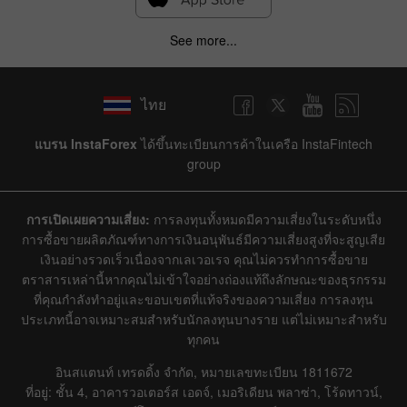
See more...
ไทย
แบรน InstaForex
ได้ขึ้นทะเบียนการค้าในเครือ InstaFintech
group
การเปิดเผยความเสี่ยง:
การลงทุนทั้งหมดมีความเสี่ยงในระดับหนึ่ง
การซื้อขายผลิตภัณฑ์ทางการเงินอนุพันธ์มีความเสี่ยงสูงที่จะสูญเสีย
เงินอย่างรวดเร็วเนื่องจากเลเวอเรจ คุณไม่ควรทำการซื้อขาย
ตราสารเหล่านี้หากคุณไม่เข้าใจอย่างถ่องแท้ถึงลักษณะของธุรกรรม
ที่คุณกำลังทำอยู่และขอบเขตที่แท้จริงของความเสี่ยง การลงทุน
ประเภทนี้อาจเหมาะสมสำหรับนักลงทุนบางราย แต่ไม่เหมาะสำหรับ
ทุกคน
อินสแตนท์ เทรดดิ้ง จำกัด, หมายเลขทะเบียน 1811672
ที่อยู่: ชั้น 4, อาคารวอเตอร์ส เอดจ์, เมอริเดียน พลาซ่า, โร้ดทาวน์,