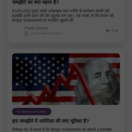
समझौते का क्या महत्व है?
EUR/USD मुद्रा जोड़ी अपेक्षाकृत शांत तरीके से कारोबार करती रही,
हालांकि इसमें ऊपर की ओर झुकाव बना रहा। यह स्पष्ट था कि बाजार को
होरमुज़ जलडमरूमध्य के संभावित खुलने की.
Paolo Greco
774
2 घंटे के विलम्ब से प्रकाशन
Fundamental Analysis
इस समझौते में अमेरिका की क्या भूमिका है?
विशेषज्ञ यह भी बताते हैं कि होरमुज़ जलडमरूमध्य को खोलने (अनब्लॉक