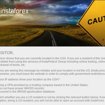
ट्रेडर्स के लिए
फॉरेक्स विश्लेषण
विश्लेषणात्मक समीक्षा
फॉरेक्स विश्लेषण: यूरो डॉलर के पूर्वानुमान
ISITOR,
ess shows that you are currently located in the USA. If you are a resident of the Uni
और अन्य
ibited from using the services of InstaFintech Group including online trading, online
drawal of funds, etc.
k you are seeing this message by mistake and your location is not the US, kindly pro
herwise, you must leave the website in order to comply with government restrictions
ट्रेडिंग खाता खोलें
ur IP address show your location as the USA?
sing a VPN provided by a hosting company based in the United States;
oes not have proper WHOIS records;
डेमो खाता खोलें
occurred in the WHOIS geolocation database.
irm whether you are a US resident or not by clicking the relevant button below. If y
ption, being a US resident, you will not be able to open an account with InstaForex