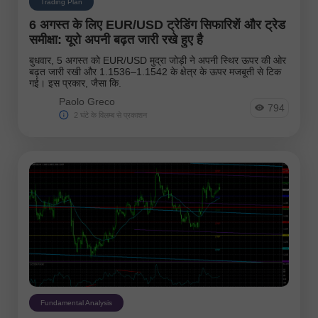
Trading Plan
EURNZD
Silver
6 अगस्त के लिए EUR/USD ट्रेडिंग सिफारिशें और ट्रेड
Gold
#USDX
समीक्षा: यूरो अपनी बढ़त जारी रखे हुए है
विश्लेषक:
बुधवार, 5 अगस्त को EUR/USD मुद्रा जोड़ी ने अपनी स्थिर ऊपर की ओर
बढ़त जारी रखी और 1.1536–1.1542 के क्षेत्र के ऊपर मजबूती से टिक
गई। इस प्रकार, जैसा कि.
विश्लेषकों की सूची पर जाएँ
Paolo Greco
794
2 घंटे के विलम्ब से प्रकाशन
Andreeva Natalia
Bailey Laurie
Bawulski
Fundamental Analysis