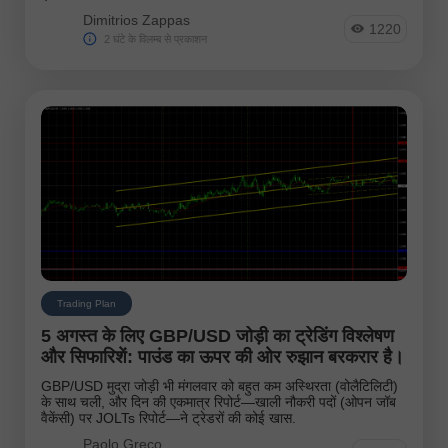
Dimitrios Zappas
1220
2 घंटे के विलम्ब से प्रकाशन
Trading Plan
5 अगस्त के लिए GBP/USD जोड़ी का ट्रेडिंग विश्लेषण
और सिफारिशें: पाउंड का ऊपर की ओर रुझान बरकरार है।
GBP/USD मुद्रा जोड़ी भी मंगलवार को बहुत कम अस्थिरता (वोलैटिलिटी)
के साथ चली, और दिन की एकमात्र रिपोर्ट—खाली नौकरी पदों (ओपन जॉब
वैकेंसी) पर JOLTs रिपोर्ट—ने ट्रेडरों की कोई खास.
Paolo Greco