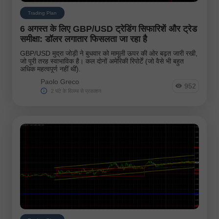
Technical Analysis
Trading Plan
6 अगस्त के लिए GBP/USD ट्रेडिंग सिफारिशें और ट्रेड
Trading Plan
समीक्षा: डॉलर लगातार फिसलता जा रहा है
Trend Line
GBP/USD मुद्रा जोड़ी ने बुधवार को मामूली ऊपर की ओर बढ़त जारी रखी,
जो पूरी तरह स्वाभाविक है। कल दोनों अमेरिकी रिपोर्टें (जो वैसे भी बहुत
अधिक महत्वपूर्ण नहीं थीं).
Wave Analysis
Paolo Greco
952
2 घंटे के विलम्ब से प्रकाशन
फॉरेक्स वीडियो समीक्षा
उपकरण:
EURUSD
GBPUSD
USDCHF
USDCAD
USDJPY
AUDUSD
GBPJPY
EURGBP
EURJPY
NZDUSD