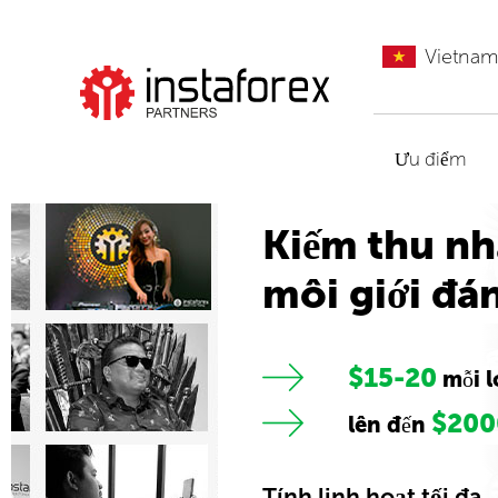
Vietna
Đến InstaForex
Ưu điểm
Kiếm thu nh
môi giới đán
$15-20
mỗi l
$200
lên đến
Tính linh hoạt tối đa.