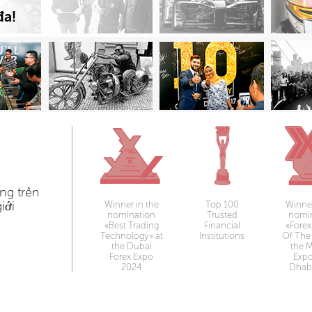
đa!
ng trên
iới
Winner in the
Top 100
Winner
nomination
Trusted
nomi
«Best Trading
Financial
«Forex
Technology» at
Institutions
Of The 
the Dubai
the 
Forex Expo
Exp
2024
Dhab