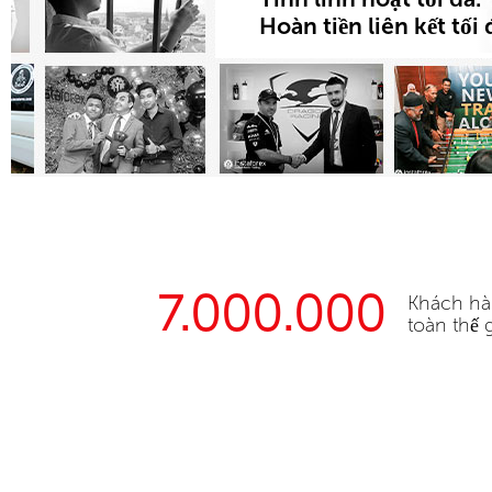
Hoàn tiền liên kết tối 
7.000.000
Khách hà
toàn thế g