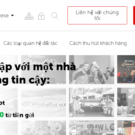
Liên hệ với chúng
mese
tôi
Các loại quan hệ đối tác
Cách thu hút khách hàng
ập với một nhà
g tin cậy:
ot
0
từ tiền gửi