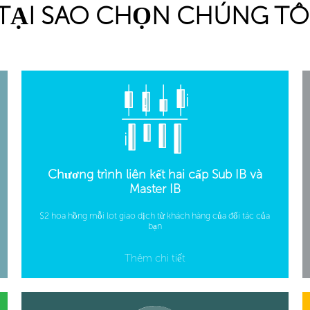
TẠI SAO CHỌN CHÚNG TÔ
Chương trình liên kết hai cấp Sub IB và
Master IB
$2 hoa hồng mỗi lot giao dịch từ khách hàng của đối tác của
bạn
Thêm chi tiết