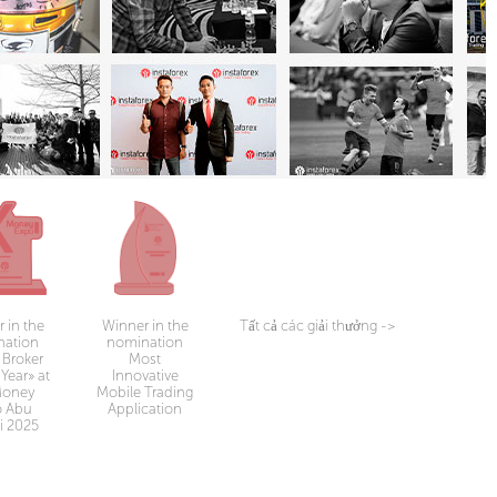
 in the
Winner in the
Tất cả các giải thưởng
->
nation
nomination
 Broker
Most
Year» at
Innovative
Money
Mobile Trading
o Abu
Application
i 2025