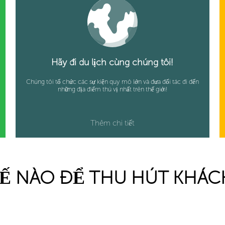
Hãy đi du lịch cùng chúng tôi!
Chúng tôi tổ chức các sự kiện quy mô lớn và đưa đối tác đi đến
những địa điểm thú vị nhất trên thế giới!
Thêm chi tiết
Ế NÀO ĐỂ THU HÚT KHÁ