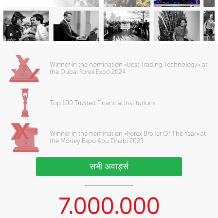
Winner in the nomination «Best Trading Technology» at
the Dubai Forex Expo 2024
Top 100 Trusted Financial Institutions
Winner in the nomination «Forex Broker Of The Year» at
the Money Expo Abu Dhabi 2025
सभी अवार्ड्स
7.000.000