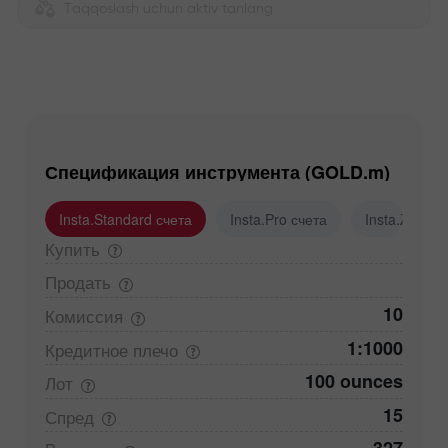
Taqqoslash uchun aktiv tanlang
Спецификация инструмента (GOLD.m)
Insta.Standard счета
Insta.Pro счета
Insta.Zero с
Купить
Продать
10
Комиссия
1:1000
Кредитное
плечо
100 ounces
Лот
15
Спред