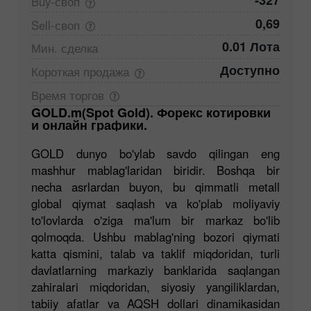
-327
Buy-своп
0,69
Sell-своп
0.01 Лота
Мин.
сделка
Доступно
Короткая
продажа
Время
торгов
GOLD.m(Spot Gold). Форекс котировки
и онлайн графики.
GOLD dunyo bo'ylab savdo qilingan eng
mashhur mablag'laridan biridir. Boshqa bir
necha asrlardan buyon, bu qimmatli metall
global qiymat saqlash va ko'plab moliyaviy
to'lovlarda o'ziga ma'lum bir markaz bo'lib
qolmoqda. Ushbu mablag'ning bozori qiymati
katta qismini, talab va taklif miqdoridan, turli
davlatlarning markaziy banklarida saqlangan
zahiralari miqdoridan, siyosiy yangiliklardan,
tabiiy afatlar va AQSH dollari dinamikasidan