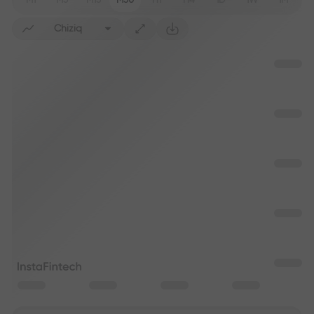
M1
M5
M15
M30
H1
H4
1D
1W
1M
Chiziq