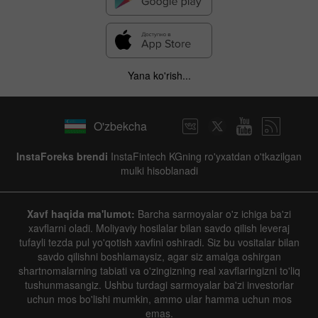
Yana ko'rish...
O'zbekcha
InstaForeks brendi
InstaFintech KGning ro'yxatdan o'tkazilgan
mulki hisoblanadi
Xavf haqida ma'lumot:
Barcha sarmoyalar o'z ichiga ba'zi
xavflarni oladi. Moliyaviy hosilalar bilan savdo qilish leveraj
tufayli tezda pul yo'qotish xavfini oshiradi. Siz bu vositalar bilan
savdo qilishni boshlamaysiz, agar siz amalga oshirgan
shartnomalarning tabiati va o'zingizning real xavflaringizni to'liq
tushunmasangiz. Ushbu turdagi sarmoyalar ba'zi investorlar
uchun mos bo'lishi mumkin, ammo ular hamma uchun mos
emas.