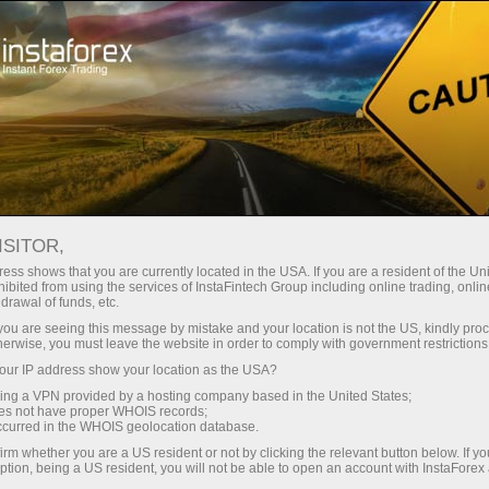
Treyderlar uchun
Savdo shartlari
Savdo vositalari
GOLD
ISITOR,
ess shows that you are currently located in the USA. If you are a resident of the Uni
ibited from using the services of InstaFintech Group including online trading, online
GOLD
drawal of funds, etc.
k you are seeing this message by mistake and your location is not the US, kindly pro
herwise, you must leave the website in order to comply with government restrictions
4342.46
(
%)
07 Aug 2026 20:59
ur IP address show your location as the USA?
sing a VPN provided by a hosting company based in the United States;
oes not have proper WHOIS records;
Купить
Продать
occurred in the WHOIS geolocation database.
4342.46
4341.66
irm whether you are a US resident or not by clicking the relevant button below. If y
ption, being a US resident, you will not be able to open an account with InstaForex