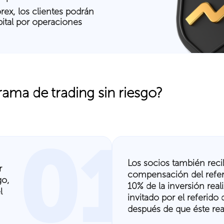
rex, los clientes podrán
pital por operaciones
ma de trading sin riesgo?
01
Los socios también reci
r
compensación del referi
go,
10% de la inversión real
l
invitado por el referido 
después de que éste rea