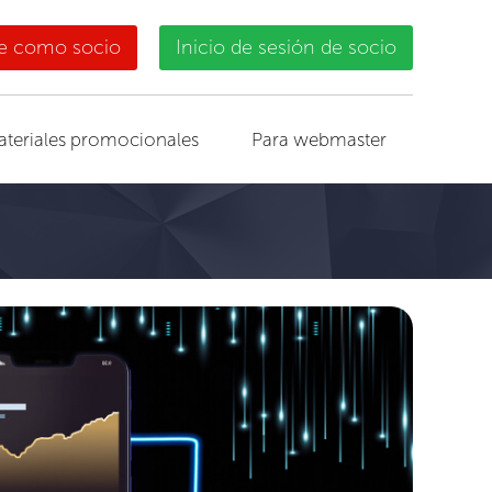
se como socio
Inicio de sesión de socio
ateriales promocionales
Para webmaster