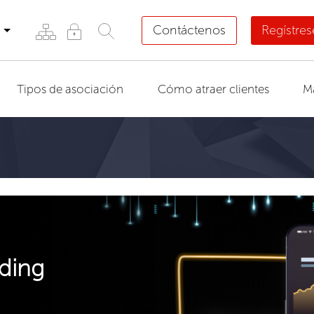
Contáctenos
Regístre
Tipos de asociación
Cómo atraer clientes
M
ding