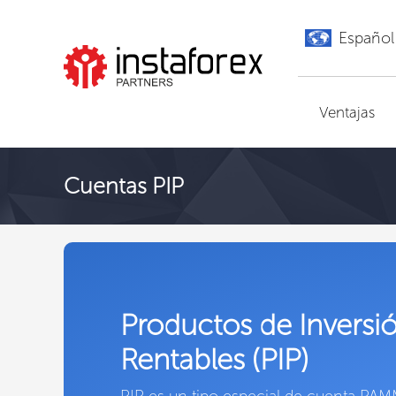
Español
Ir a InstaForex
Ventajas
Cuentas PIP
Productos de Inversi
Rentables (PIP)
PIP es un tipo especial de cuenta PAM