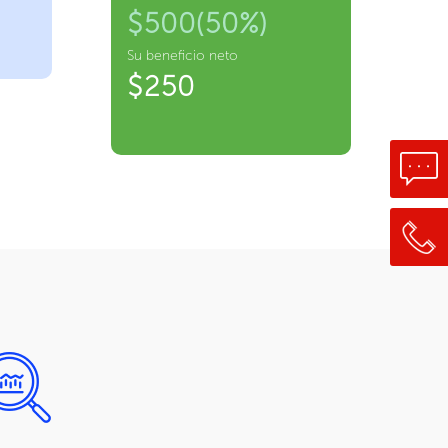
$500(50%)
Su beneficio neto
$250