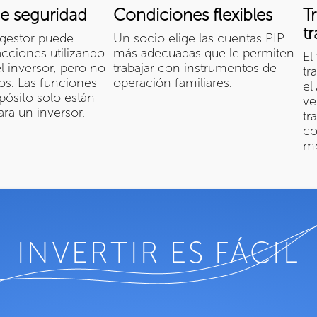
de seguridad
Condiciones flexibles
T
t
gestor puede
Un socio elige las cuentas PIP
sacciones utilizando
más adecuadas que le permiten
El
l inversor, pero no
trabajar con instrumentos de
tr
los. Las funciones
operación familiares.
el
epósito solo están
ve
ara un inversor.
tr
co
m
INVERTIR ES FÁCIL