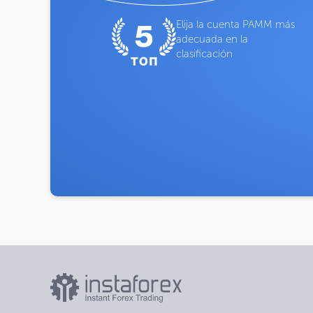
Elija la cuenta PAMM más
adecuada en la
clasificación