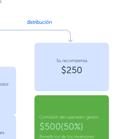
s
distribución
Su recompensa
$250
estor
Comisión del operador gestor
$500(50%)
res
Beneficios de los inversores