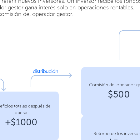
 referir nuevos inversores. Un inversor recibe los fondo
or gestor gana interés solo en operaciones rentables.
comisión del operador gestor.
distribución
Comisión del operador g
$500
eficios totales después de
operar
+$1000
Retorno de los inverso