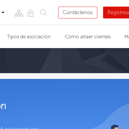
Contáctenos
Regístre
Tipos de asociación
Cómo atraer clientes
M
ón
M gestionada por