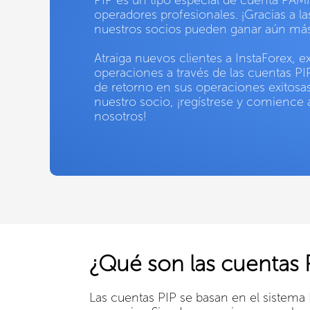
operadores profesionales. ¡Gracias a la
nuestros socios pueden ganar aún má
Atraiga nuevos clientes a InstaForex, e
operaciones a través de las cuentas PI
de retorno en sus operaciones exitosas
nuestro socio, ¡regístrese y comience
nosotros!
¿Qué son las cuentas 
Las cuentas PIP se basan en el sistema