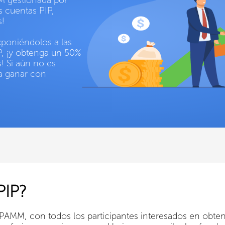
s cuentas PIP,
s!
xponiéndolos a las
P, ¡y obtenga un 50%
! Si aún no es
 a ganar con
PIP?
 PAMM, con todos los participantes interesados en obte