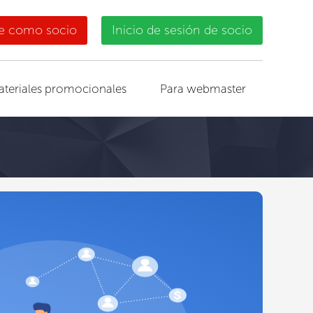
se como socio
Inicio de sesión de socio
ateriales promocionales
Para webmaster