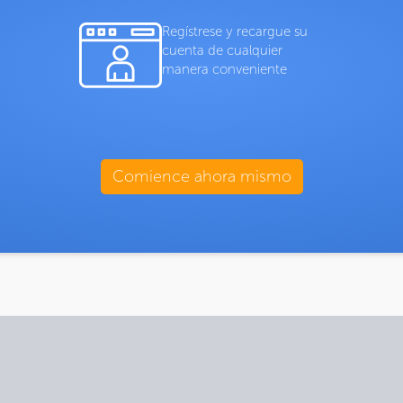
Regístrese y recargue su
cuenta de cualquier
manera conveniente
Comience ahora mismo