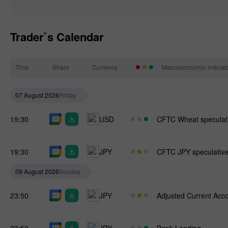
Trader`s Calendar
Time
Share
Currency
Macroeconomic indicat
07 August 2026
Friday
19:30
USD
CFTC Wheat speculati
19:30
JPY
CFTC JPY speculative 
09 August 2026
Sunday
23:50
JPY
Adjusted Current Acc
23:50
JPY
Bank Lending