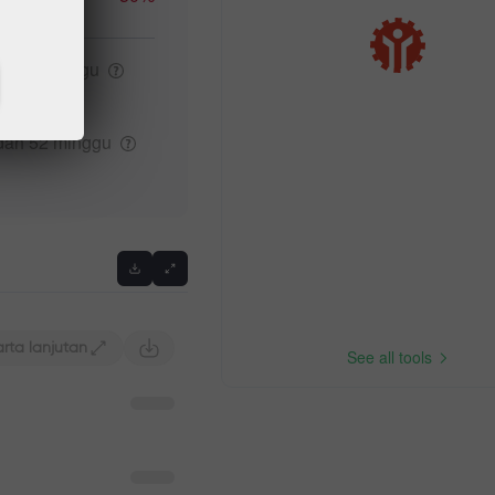
gi 52
minggu
Previous
dah 52
minggu
rta lanjutan
See all tools