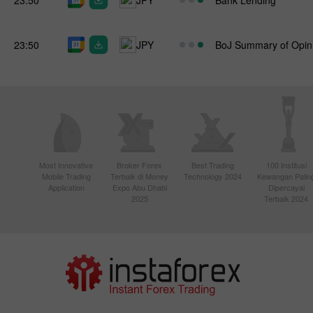
23:50
JPY
BoJ Summary of Opin
Most Innovative
Broker Forex
Best Trading
100 Institusi
Mobile Trading
Terbaik di Money
Technology 2024
Kewangan Palin
Application
Expo Abu Dhabi
Dipercayai
2025
Terbaik 2024