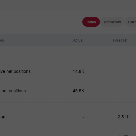
Today
Tomorrow
Curr
ors
Actual
Forecast
ve net positions
-14.8K
-
net positions
-45.5K
-
ount
-
2.51T
-
5.7%