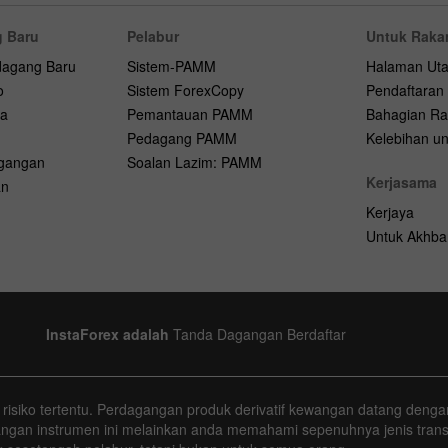
 Baru
Pelabur
Untuk Raka
dagang Baru
Sistem-PAMM
Halaman Ut
o
Sistem ForexCopy
Pendaftaran
na
Pemantauan PAMM
Bahagian Ra
Pedagang PAMM
Kelebihan unt
agangan
Soalan Lazim: PAMM
Kerjasama
an
Kerjaya
Untuk Akhba
InstaForex adalah
Tanda Dagangan Berdaftar
isiko tertentu. Perdagangan produk derivatif kewangan datang dengan
agangan instrumen ini melainkan anda memahami sepenuhnya jenis tra