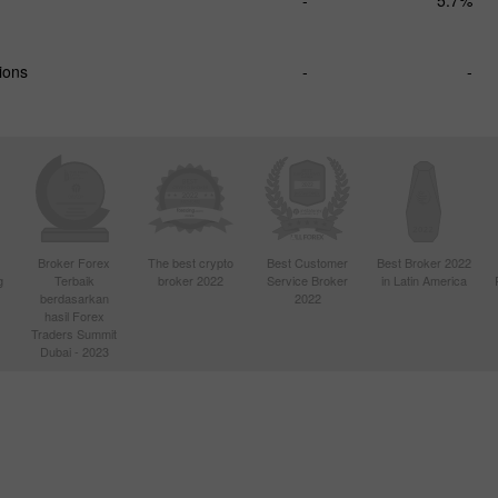
ions
-
-
Broker Forex
The best crypto
Best Customer
Best Broker 2022
g
Terbaik
broker 2022
Service Broker
in Latin America
berdasarkan
2022
hasil Forex
Traders Summit
Dubai - 2023