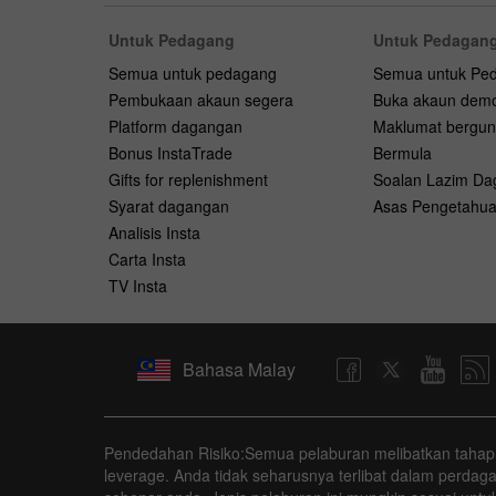
Untuk Pedagang
Untuk Pedagang
Semua untuk pedagang
Semua untuk Pe
Pembukaan akaun segera
Buka akaun dem
Platform dagangan
Maklumat bergu
Bonus InstaTrade
Bermula
Gifts for replenishment
Soalan Lazim D
Syarat dagangan
Asas Pengetahu
Analisis Insta
Carta Insta
TV Insta
Bahasa Malay
Pendedahan Risiko:Semua pelaburan melibatkan tahap r
leverage. Anda tidak seharusnya terlibat dalam perd