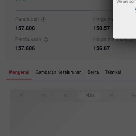
We are sorr
Details a
Penutupan
Harga
maksimum
157.606
158.57
Pembukaan
Harga
minimum
157.606
156.67
Mengenai
Gambaran Keseluruhan
Berita
Teknikal
M1
M5
M15
M30
H1
H