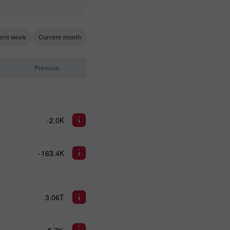
ent week
Current month
Previous
-2.0K
-163.4K
3.06T
5.7%