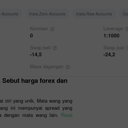
o Accounts
Insta.Zero Accounts
Insta.Raw Accounts
Ce
Komisen
Leverage
0
1:1000
Swap
beli
Swap
jual
-14,5
-24,2
Masa
dagangan
ciri yang unik. Mata wang yang
wang ini mempunyai spread yang
eza dengan mata wang lain.
Read