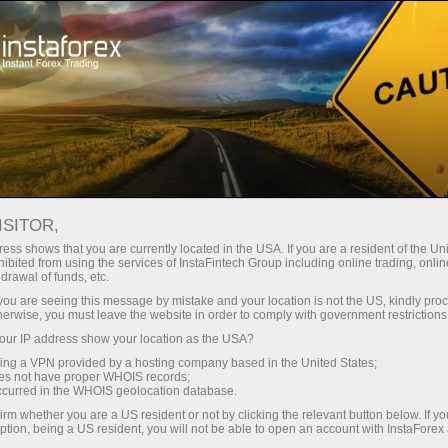
embukaan akaun segera
Platform dagangan
tuk Pedagang
Untuk Rakan
Untuk Pelabur
Kemp
Baru
Niaga
USDJPY.FX
ISITOR,
157.844
rt
ess shows that you are currently located in the USA. If you are a resident of the Uni
(
%)
ibited from using the services of InstaFintech Group including online trading, online
25 - 8 August 2026
|
|
1 year
/
2 years
/
3 years
/
4 years
Actual
Forecast
Previous
drawal of funds, etc.
07 Aug 2026 20:59
k you are seeing this message by mistake and your location is not the US, kindly pro
herwise, you must leave the website in order to comply with government restrictions
ur IP address show your location as the USA?
sing a VPN provided by a hosting company based in the United States;
oes not have proper WHOIS records;
occurred in the WHOIS geolocation database.
irm whether you are a US resident or not by clicking the relevant button below. If y
Data not found
ption, being a US resident, you will not be able to open an account with InstaForex
Maklum balas pedagang