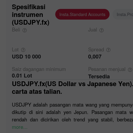
Spesifikasi
instrumen
Insta.Standard Accounts
Insta.Pr
(USDJPY.fx)
Beli
Jual
Lot
Spread
USD 10 000
0,007
Saiz dagangan
minimum
Pesanan
menjual
0.01 Lot
Tersedia
USDJPY.fx(US Dollar vs Japanese Yen). Sebut harga forex dan
carta atas talian.
USDJPY adalah pasangan mata wang yang mempunyai 
dikutip di sini adalah yen Jepun. Pasangan mata 
rendah dan dicirikan oleh trend yang stabil, berb
more...